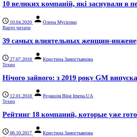
10 великих компаній, які заснували в п
10.04.2020
Олена Мусієнко
Варто читати
39 самых влиятельных женщин-инженер
27.07.2018
Кристина Замостьянова
Техно
Нічого зайвого: з 2019 року GM випуска
12.01.2018
Редакція Blog Imena.UA
Техно
Рейтинг 18 компаний, которые уже гот
06.10.2017
Кристина Замостьянова