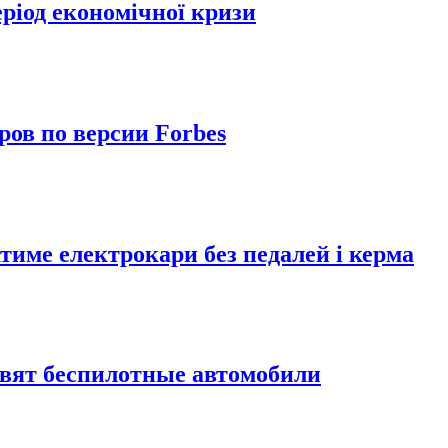
еріод економічної кризи
ов по версии Forbes
тиме електрокари без педалей і керма
овят беспилотные автомобили