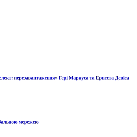
лект: перезавантаження» Гері Маркуса та Ернеста Девіса
обальною мережею