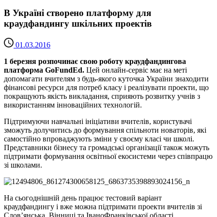
В Україні створено платформу для
краудфандингу шкільних проектів
01.03.2016
1 березня розпочинає свою роботу краудфандингова
платформа GoFundEd.
Цей онлайн-сервіс має на меті
допомагати вчителям з будь­-якого куточка України знаходити
фінансові ресурси для потреб класу і реалізувати проекти, що
покращують якість викладання, сприяють розвитку учнів з
використанням інноваційних технологій.
Підтримуючи навчальні ініціативи вчителів, користувачі
зможуть долучитись до формування спільноти новаторів, які
самостійно впроваджують зміни у своєму класі чи школі.
Представники бізнесу та громадські організації також можуть
підтримати формування освітньої екосистеми через співпрацю
зі школами.
На сьогоднішній день працює тестовий варіант
краудфандингу і вже можна підтримати проекти вчителів зі
Слов’янська, Вінниці та Івано­Франківської області.