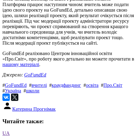
Платформа працює наступним чином: вчитель може подати
ідею свого проекту на GoFundEd, детально описавши свою
ідею, шляхи реалізації проекту, який результат очікується після
реалізації. Під час модерації проекту адміністратори ресурсу
перевіряють, чи проект спрямований на створення кращого
навчального середовища для учнів, чи вчитель володіє
достатніми компетенціями, щоб реалізувати проект тощо.
Після модерації проект публікується на сайті.
GoFundEd реалізовано Центром інноваційної освіти
«Про.Світ», про роботу якого детально ви можете прочитати в
нашому матеріалі
.
Джерело:
GoFundEd
#
GoFundEd
#
вчителі
#
краудфандинг
#
освіта
#
Про.Світ
#
Україна
#
школи
Катерина Прогнімак
Читайте также:
UA