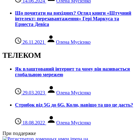
14.06.2024
Олена Мусієнко
Що почитати на вихідних? Огляд книги «Штучний
інтелект: перезавантаження» Гері Маркуса та
Ернеста Девіса
26.11.2021
Олена Мусієнко
ТЕЛЕКОМ
Як влаштований інтернет та чому він називається
глобальною мережею
29.03.2023
Олена Мусієнко
Стрибок від 5G до 6G. Коли, навіщо та що це даcть?
18.08.2022
Олена Мусієнко
При поддержке