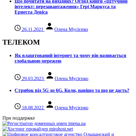
Що почитати на вихідних? Огляд книги «Штучний
інтелект: перезавантаження» Гері Маркуса та
Ернеста Девіса
26.11.2021
Олена Мусієнко
ТЕЛЕКОМ
Як влаштований інтернет та чому він називається
глобальною мережею
29.03.2023
Олена Мусієнко
Стрибок від 5G до 6G. Коли, навіщо та що це даcть?
18.08.2022
Олена Мусієнко
При поддержке