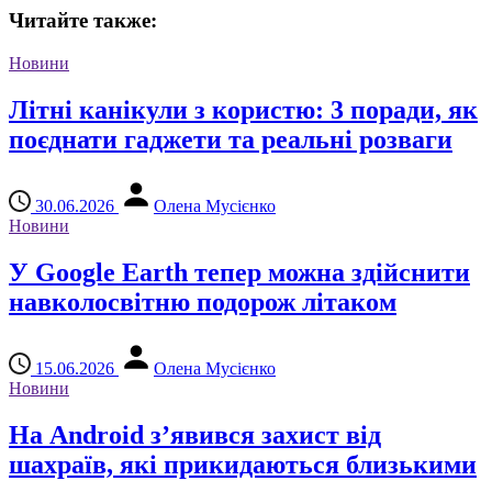
Читайте также:
Новини
Літні канікули з користю: 3 поради, як
поєднати гаджети та реальні розваги
30.06.2026
Олена Мусієнко
Новини
У Google Earth тепер можна здійснити
навколосвітню подорож літаком
15.06.2026
Олена Мусієнко
Новини
На Android з’явився захист від
шахраїв, які прикидаються близькими