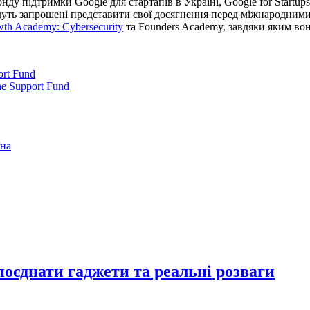
у підтримки Google для стартапів в Україні, Google for Startups
будуть запрошені представити свої досягнення перед міжнародним
th Academy: Cybersecurity
та Founders Academy, завдяки яким вон
ort Fund
ne Support Fund
їна
 поєднати гаджети та реальні розваги