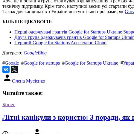
Хоча це й остання група отримувачів фінансування в рамках Фонд
технічну підтримку. Крім того, наступної весни усі стартапи 
Також для кандидатів з України доступні такі програми, як
Grow
БІЛЬШЕ ЦІКАВОГО:
Перші одержувачі грантів Google for Startups Ukraine Supp
Друга група одержувачів грантів Google for Startups Ukrai
Перший Google for Startups Accelerator: Cloud
Джерело:
GoogleBlog
#
Google
#
Google for startups
#
Google for Startups Ukraine
#
Укра
Олена Мусієнко
Читайте также:
Бізнес
Літні канікули з користю: 3 поради, як