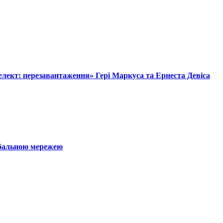
лект: перезавантаження» Гері Маркуса та Ернеста Девіса
обальною мережею