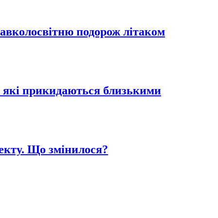
навколосвітню подорож літаком
в, які прикидаються близькими
екту. Що змінилося?