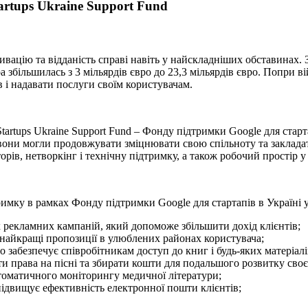
artups Ukraine Support Fund
ацію та відданість справі навіть у найскладніших обставинах. 
ра збільшилась з 3 мільярдів євро до 23,3 мільярдів євро. Попри
 і надавати послуги своїм користувачам.
tartups Ukraine Support Fund – Фонду підтримки Google для старт
 вони могли продовжувати зміцнювати свою спільноту та закладат
ів, нетворкінг і технічну підтримку, а також робочий простір у 
мку в рамках Фонду підтримки Google для стартапів в Україні у
рекламних кампаній, який допоможе збільшити дохід клієнтів;
найкращі пропозиції в улюблених районах користувача;
 забезпечує співробітникам доступ до книг і будь-яких матеріалі
права на пісні та збирати кошти для подальшого розвитку своєї
оматичного моніторингу медичної літератури;
ідвищує ефективність електронної пошти клієнтів;