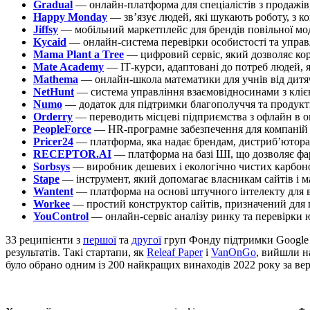
Gradual
— онлайн-платформа для спеціалістів з продажів,
Happy Monday
— зв’язує людей, які шукають роботу, з ко
Jiffsy
— мобільний маркетплейс для брендів повільної моди
Kycaid
— онлайн-система перевірки особистості та управ
Mama Plant a Tree
— цифровий сервіс, який дозволяє кор
Mate Academy
— ІТ-курси, адаптовані до потреб людей, я
Mathema
— онлайн-школа математики для учнів від дитяч
NetHunt
— система управління взаємовідносинами з клієнта
Numo
— додаток для підтримки благополуччя та продукт
Orderry
— переводить місцеві підприємства з офлайн в 
PeopleForce
— HR-програмне забезпечення для компаній д
Pricer24
— платформа, яка надає брендам, дистриб’юторам
RECEPTOR.AI
— платформа на базі ШІ, що дозволяє фа
Sorbsys
— виробник дешевих і екологічно чистих карбон
Stape
— інструмент, який допомагає власникам сайтів і м
Wantent
— платформа на основі штучного інтелекту для в
Workee
— простий конструктор сайтів, призначений для п
YouControl
— онлайн-сервіс аналізу ринку та перевірки 
33 реципієнти з
першої
та
другої
груп Фонду підтримки Google д
результатів. Такі стартапи, як
Releaf Paper
і
VanOnGo
, вийшли н
було обрано одним із 200 найкращих винаходів 2022 року за ве