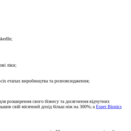
kedIn;
ві ліки;
всіх етапах виробництва та розповсюдження;
для розширення свого бізнесу та досягнення відчутних
льшив свій місячний дохід більш ніж на 300%; а
Esper Bionics