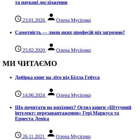
та наукові дослідження
23.01.2026
Олена Мусієнко
Самотність — люди яких професій під загрозою?
25.02.2020
Олена Мусієнко
МИ ЧИТАЄМО
Добірка книг на літо від Білла Гейтса
14.06.2024
Олена Мусієнко
Що почитати на вихідних? Огляд книги «Штучний
інтелект: перезавантаження» Гері Маркуса та
Ернеста Девіса
26.11.2021
Олена Мусієнко