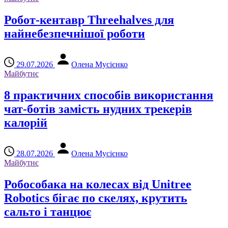
Робот-кентавр Threehalves для
найнебезпечнішої роботи
29.07.2026
Олена Мусієнко
Майбутнє
8 практичних способів використання
чат-ботів замість нудних трекерів
калорій
28.07.2026
Олена Мусієнко
Майбутнє
Робособака на колесах від Unitree
Robotics бігає по скелях, крутить
сальто і танцює