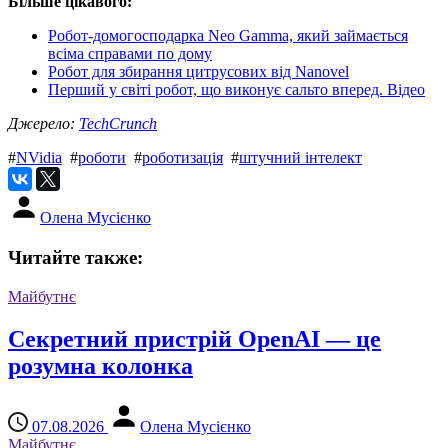
Більше цікавого:
Робот-домогосподарка Neo Gamma, який займається
всіма справами по дому
Робот для збирання цитрусових від Nanovel
Перший у світі робот, що виконує сальто вперед. Відео
Джерело:
TechCrunch
#
NVidia
#
роботи
#
роботизація
#
штучний інтелект
Олена Мусієнко
Читайте также:
Майбутнє
Секретний пристрій OpenAI — це
розумна колонка
07.08.2026
Олена Мусієнко
Майбутнє