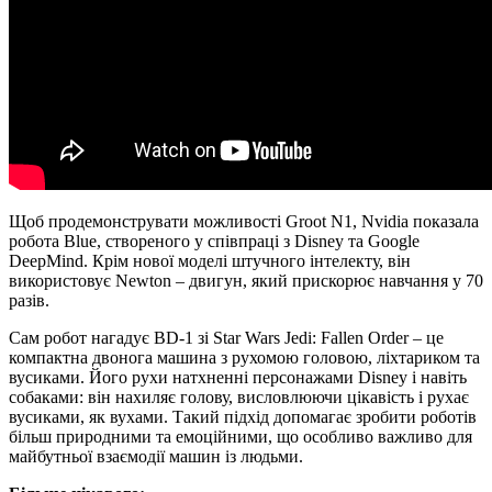
Щоб продемонструвати можливості Groot N1, Nvidia показала
робота Blue, створеного у співпраці з Disney та Google
DeepMind. Крім нової моделі штучного інтелекту, він
використовує Newton – двигун, який прискорює навчання у 70
разів.
Сам робот нагадує BD-1 зі Star Wars Jedi: Fallen Order – це
компактна двонога машина з рухомою головою, ліхтариком та
вусиками. Його рухи натхненні персонажами Disney і навіть
собаками: він нахиляє голову, висловлюючи цікавість і рухає
вусиками, як вухами. Такий підхід допомагає зробити роботів
більш природними та емоційними, що особливо важливо для
майбутньої взаємодії машин із людьми.