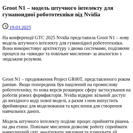
Groot N1 – модель штучного інтелекту для
гуманоидної робототехніки від Nvidia
19.03.2025
На конференції GTC 2025 Nvidia представила Groot N1 – нову
модель штучного інтелекту для гуманоїдної робототехніки.
Вона використовує архітектуру з двома системами, поділяючи
процеси на «швидке та повільне мислення» за аналогією з
людським розумом.
Groot N1 – продовження Project GR00T, представленого роком
раніше. Якщо попередник був націлений на промислову
робототехніку, то нова версія розширює сферу застосування на
роботів різних формфакторів. Nvidia відкриє вільний доступ
до вихідного коду нової моделі, а разом з ним випустить
фреймворки для моделювання та креслення для створення
навчальних даних.
Модель штучного інтелекту поділяє процес прийняття рішень
на два етапи. Повільне мислення дозволяє роботу сприймати
навколишній світ, аналізувати завдання та планувати дії.