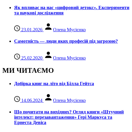
Як впливає на нас «цифровий детокс». Експерименти
та наукові дослідження
23.01.2026
Олена Мусієнко
Самотність — люди яких професій під загрозою?
25.02.2020
Олена Мусієнко
МИ ЧИТАЄМО
Добірка книг на літо від Білла Гейтса
14.06.2024
Олена Мусієнко
Що почитати на вихідних? Огляд книги «Штучний
інтелект: перезавантаження» Гері Маркуса та
Ернеста Девіса