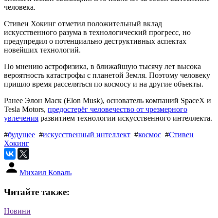
человека.
Стивен Хокинг отметил положительный вклад
искусственного разума в технологический прогресс, но
предупредил о потенциально деструктивных аспектах
новейших технологий.
По мнению астрофизика, в ближайшую тысячу лет высока
вероятность катастрофы с планетой Земля. Поэтому человеку
пришло время расселяться по космосу и на другие объекты.
Ранее Элон Маск (Elon Musk), основатель компаний SpaceX и
Tesla Motors,
предостерёг человечество от чрезмерного
увлечения
развитием технологии искусственного интеллекта.
#
будущее
#
искусственный интеллект
#
космос
#
Стивен
Хокинг
Михаил Коваль
Читайте также:
Новини