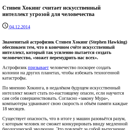
Стивен Хокинг считает искусственный
интеллект угрозой для человечества
04.12.2014
Знаменитый астрофизик Стивен Хокинг (Stephen Hawking)
обеспокоен тем, что в конечном счёте искусственный
интеллект, который так усиленно пытается создать
человечество, «может перемудрить нас всех».
Астрофизик
призывает
человечество поскорее создать
колонии на других планетах, чтобы избежать техногенной
катастрофы.
По мнению Хокинга, в недалёком будущем искусственный
интеллект может стать по-настоящему опасен, если научится
сам себя совершенствовать. Согласно «закону Мура»,
компьютеры удваивают свою скорость и объём памяти каждые
18 месяцев.
Существует опасность, что в итоге у машин разовьётся разум,
с которым человек не сможет конкурировать ввиду медленной
биологической эволюции. Это повлечёт за собой вытеснение