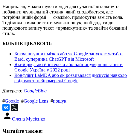
Наприклад, можна шукати «ідеї для сучасної вітальні» та
побачити журнальний столик, який сподобається, але
потрібна іншій формі — скажімо, прямокутна замість кола.
Тоді можна використати мультипошук, щоб додати до
пошукового запиту текст «прямокутник» та знайти бажаний
стиль.
БІЛЬШЕ ЦІКАВОГО:
Битва штучних мізків або як Google запускає чат-бот
Bard, суперника ChatGPT від Microsoft
Який рік, такі й інтереси або найпопулярніші запити
Google Україна у 2022 році
Конфлікт LaMDA або як розвивалася дискусія навколо
свідомості нейромережі Google
Джерело:
GoogleBlog
#
Google
#
Google Lens
#
пошук
Олена Мусієнко
Читайте также: