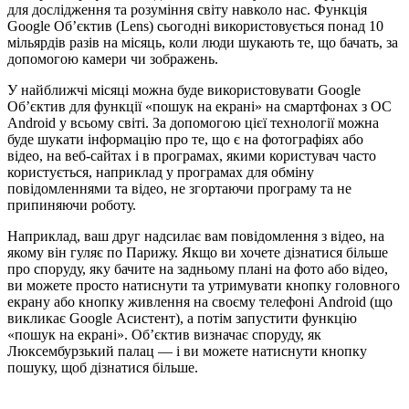
для дослідження та розуміння світу навколо нас. Функція
Google Об’єктив (Lens) сьогодні використовується понад 10
мільярдів разів на місяць, коли люди шукають те, що бачать, за
допомогою камери чи зображень.
У найближчі місяці можна буде використовувати Google
Об’єктив для функції «пошук на екрані» на смартфонах з ОС
Android у всьому світі. За допомогою цієї технології можна
буде шукати інформацію про те, що є на фотографіях або
відео, на веб-сайтах і в програмах, якими користувач часто
користується, наприклад у програмах для обміну
повідомленнями та відео, не згортаючи програму та не
припиняючи роботу.
Наприклад, ваш друг надсилає вам повідомлення з відео, на
якому він гуляє по Парижу. Якщо ви хочете дізнатися більше
про споруду, яку бачите на задньому плані на фото або відео,
ви можете просто натиснути та утримувати кнопку головного
екрану або кнопку живлення на своєму телефоні Android (що
викликає Google Асистент), а потім запустити функцію
«пошук на екрані». Об’єктив визначає споруду, як
Люксембурзький палац — і ви можете натиснути кнопку
пошуку, щоб дізнатися більше.