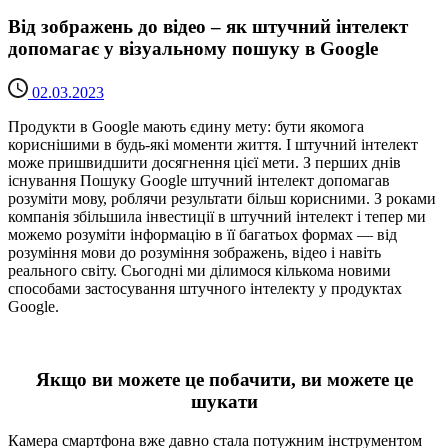
Від зображень до відео – як штучний інтелект
допомагає у візуальному пошуку в Google
02.03.2023
Продукти в Google мають єдину мету: бути якомога
кориснішими в будь-які моменти життя. І штучний інтелект
може пришвидшити досягнення цієї мети. З перших днів
існування Пошуку Google штучний інтелект допомагав
розуміти мову, роблячи результати більш корисними. З роками
компанія збільшила інвестиції в штучний інтелект і тепер ми
можемо розуміти інформацію в її багатьох формах — від
розуміння мови до розуміння зображень, відео і навіть
реального світу. Сьогодні ми ділимося кількома новими
способами застосування штучного інтелекту у продуктах
Google.
Якщо ви можете це побачити, ви можете це
шукати
Камера смартфона вже давно стала потужним інструментом