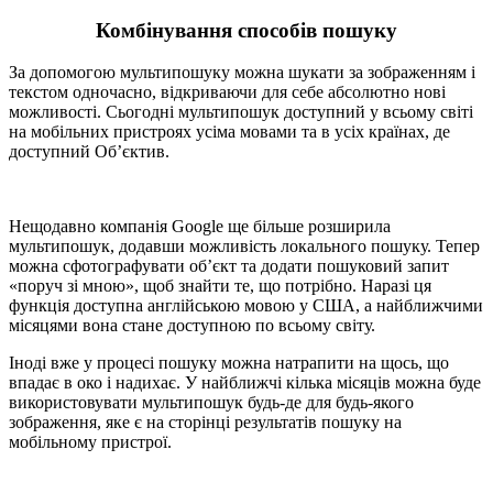
Комбінування способів пошуку
За допомогою мультипошуку можна шукати за зображенням і
текстом одночасно, відкриваючи для себе абсолютно нові
можливості. Сьогодні мультипошук доступний у всьому світі
на мобільних пристроях усіма мовами та в усіх країнах, де
доступний Об’єктив.
Нещодавно компанія Google ще більше розширила
мультипошук, додавши можливість локального пошуку. Тепер
можна сфотографувати об’єкт та додати пошуковий запит
«поруч зі мною», щоб знайти те, що потрібно. Наразі ця
функція доступна англійською мовою у США, а найближчими
місяцями вона стане доступною по всьому світу.
Іноді вже у процесі пошуку можна натрапити на щось, що
впадає в око і надихає. У найближчі кілька місяців можна буде
використовувати мультипошук будь-де для будь-якого
зображення, яке є на сторінці результатів пошуку на
мобільному пристрої.