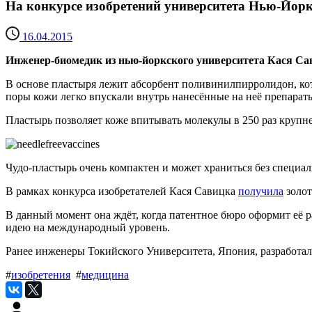
На конкурсе изобретений университета Нью-Йор
16.04.2015
Инженер-биомедик из нью-йоркского университета Кася Са
В основе пластыря лежит абсорбент поливинилпирролидон, кот
поры кожи легко впускали внутрь нанесённые на неё препарат
Пластырь позволяет коже впитывать молекулы в 250 раз крупне
Чудо-пластырь очень компактен и может храниться без специа
В рамках конкурса изобретателей Кася Савицка
получила
золот
В данный момент она ждёт, когда патентное бюро оформит её 
идею на международный уровень.
Ранее инженеры Токийского Университета, Япония, разработ
#
изобретения
#
медицина