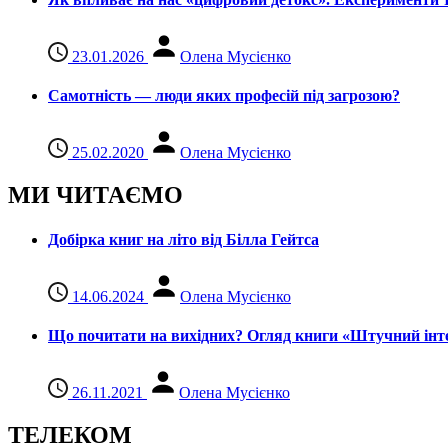
23.01.2026
Олена Мусієнко
Самотність — люди яких професій під загрозою?
25.02.2020
Олена Мусієнко
МИ ЧИТАЄМО
Добірка книг на літо від Білла Гейтса
14.06.2024
Олена Мусієнко
Що почитати на вихідних? Огляд книги «Штучний інте
26.11.2021
Олена Мусієнко
ТЕЛЕКОМ