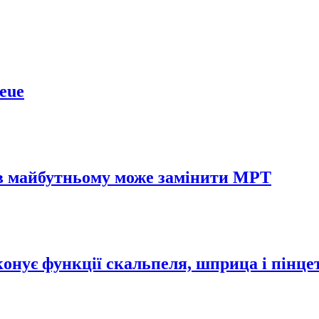
eue
й в майбутньому може замінити МРТ
онує функції скальпеля, шприца і пінце