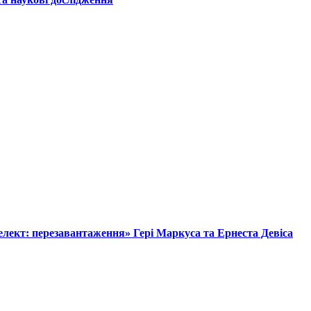
лект: перезавантаження» Гері Маркуса та Ернеста Девіса