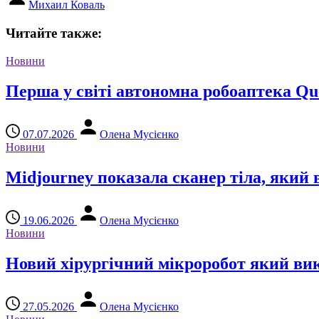
Михаил Коваль
Читайте также:
Новини
Перша у світі автономна робоаптека Qu
07.07.2026
Олена Мусієнко
Новини
Midjourney показала сканер тіла, яки
19.06.2026
Олена Мусієнко
Новини
Новий хірургічний мікроробот який вик
27.05.2026
Олена Мусієнко