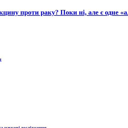
цину проти раку? Поки ні, але є одне «а
ы
а наукові дослідження