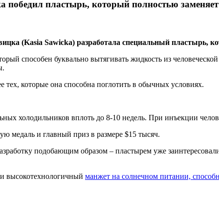
ка победил пластырь, который полностью заменяе
вицка (Kasia Sawicka) разработала специальный пластырь, 
орый способен буквально вытягивать жидкость из человеческой
ы.
е тех, которые она способна поглотить в обычных условиях.
льных холодильников вплоть до 8-10 недель. При инъекции чел
ую медаль и главный приз в размере $15 тысяч.
разработку подобающим образом – пластырем уже заинтересовал
али высокотехнологичный
манжет на солнечном питании, способн