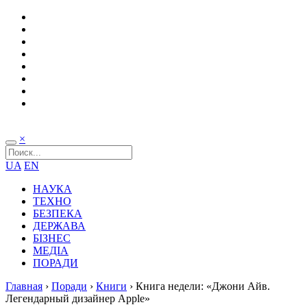
×
UA
EN
НАУКА
ТЕХНО
БЕЗПЕКА
ДЕРЖАВА
БІЗНЕС
МЕДІА
ПОРАДИ
Главная
›
Поради
›
Книги
›
Книга недели: «Джони Айв.
Легендарный дизайнер Apple»