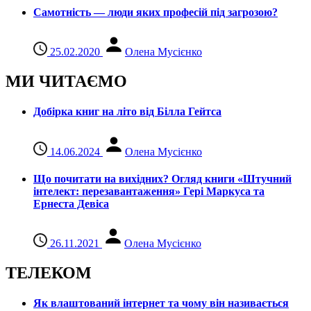
Самотність — люди яких професій під загрозою?
25.02.2020
Олена Мусієнко
МИ ЧИТАЄМО
Добірка книг на літо від Білла Гейтса
14.06.2024
Олена Мусієнко
Що почитати на вихідних? Огляд книги «Штучний
інтелект: перезавантаження» Гері Маркуса та
Ернеста Девіса
26.11.2021
Олена Мусієнко
ТЕЛЕКОМ
Як влаштований інтернет та чому він називається