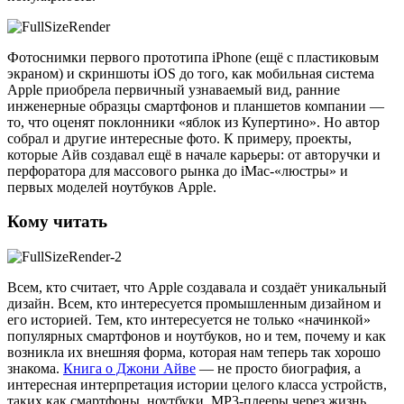
Фотоснимки первого прототипа iPhone (ещё с пластиковым
экраном) и скриншоты iOS до того, как мобильная система
Apple приобрела первичный узнаваемый вид, ранние
инженерные образцы смартфонов и планшетов компании —
то, что оценят поклонники «яблок из Купертино». Но автор
собрал и другие интересные фото. К примеру, проекты,
которые Айв создавал ещё в начале карьеры: от авторучки и
перфоратора для массового рынка до iМac-«люстры» и
первых моделей ноутбуков Apple.
Кому читать
Всем, кто считает, что Apple создавала и создаёт уникальный
дизайн. Всем, кто интересуется промышленным дизайном и
его историей. Тем, кто интересуется не только «начинкой»
популярных смартфонов и ноутбуков, но и тем, почему и как
возникла их внешняя форма, которая нам теперь так хорошо
знакома.
Книга о Джони Айве
— не просто биография, а
интересная интерпретация истории целого класса устройств,
таких как смартфоны, ноутбуки, МР3-плееры через жизнь,