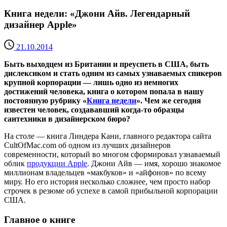
Книга недели: «Джони Айв. Легендарный
дизайнер Apple»
21.10.2014
Быть выходцем из Британии и преуспеть в США, быть
дислексиком и стать одним из самых узнаваемых спикеров
крупной корпорации — лишь одно из немногих
достижений человека, книга о котором попала в нашу
постоянную рубрику «
Книга недели
». Чем же сегодня
известен человек, создававший когда-то образцы
сантехники в дизайнерском бюро?
На столе — книга Линдера Кани, главного редактора сайта
CultOfMac.com об одном из лучших дизайнеров
современности, который во многом сформировал узнаваемый
облик
продукции Apple
. Джони Айв — имя, хорошо знакомое
миллионам владельцев «макбуков» и «айфонов» по всему
миру. Но его история несколько сложнее, чем просто набор
строчек в резюме об успехе в самой прибыльной корпорации
США.
Главное о книге