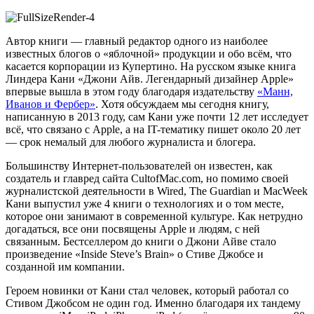
Автор книги — главный редактор одного из наиболее
известных блогов о «яблочной» продукции и обо всём, что
касается корпорации из Купертино. На русском языке книга
Линдера Кани «Джони Айв. Легендарный дизайнер Apple»
впервые вышла в этом году благодаря издательству
«Манн,
Иванов и Фербер»
. Хотя обсуждаем мы сегодня книгу,
написанную в 2013 году, сам Кани уже почти 12 лет исследует
всё, что связано с Apple, а на IT-тематику пишет около 20 лет
— срок немалый для любого журналиста и блогера.
Большинству Интернет-пользователей он известен, как
создатель и главред сайта CultofMac.com, но помимо своей
журналистской деятельности в Wired, The Guardian и MacWeek
Кани выпустил уже 4 книги о технологиях и о том месте,
которое они занимают в современной культуре. Как нетрудно
догадаться, все они посвящены Apple и людям, с ней
связанным. Бестселлером до книги о Джони Айве стало
произведение «Inside Steve’s Brain» о Стиве Джобсе и
созданной им компании.
Героем новинки от Кани стал человек, который работал со
Стивом Джобсом не один год. Именно благодаря их тандему