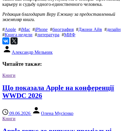
карьеру и судьбу одного-единственного человека.
Редакция благодарит Веру Ежкину за предоставленный
экземпляр книги.
#
Apple
#
iMac
#
iPhone
#
биография
#
Джони Айв
#
дизайн
#
Книга недели
#
литература
#
МИФ
Александр Мельник
Читайте также:
Книги
Що показала Apple на конференції
WWDC 2026
09.06.2026
Олена Мусієнко
Книги
Apple готує до випуску преміальні