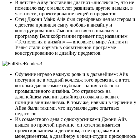
В детстве Айву поставили диагноз «дислексия», что не
помешало ему с малых лет развивать другие навыки, в
частности, проектирование вещей и предметов.
Отец Джони Майк Айв был серебряных дел мастером и
с детства прививал сыну любовь к дизайну и
конструированию. Именно он ввёл в школьную
программу Великобритании предмет под названием
«Технология и дизайн» — впервые в мире Англия и
Уэльс стали обучать в обязательной программе
конструированию и дизайну предметов.
Обучение играло важную роль и в дальнейшем: Айв
поступил не в модный колледж того времени, а в тот,
который давал самые глубокие знания в области
промышленного дизайна. Это отразилось на
дальнейшем умении дизайнера создавать вещи с
позиции минимализма. К тому же, навыки в черчении у
Айва были такими, что изумляли даже опытных
педагогов.
Из совместного дела с однокурсниками Джони Айв
вышел по простой причине: он хотел заниматься
проектированием и дизайном, а не продажами и
менеджментом, а дизайнеру в инди-студии приходилось