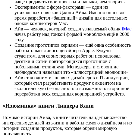
чаще продавать свои проекты и навыки, чем творить.
Эксперименты с форм-факторами — один из
уникальных навыков Джони Айва. Именно он в своё
время разработал «башенный» дизайн для настольных
блоков компьютеров Мас.
Айв — человек, который создал узнаваемый облик
iMac
,
начав работу над тонкой формой моноблока ещё в 2000
году.
Создание прототипов сериями — ещё одна особенность
работы талантливого дизайнера Apple. Будучи
студентом, для своих первых работ он использовал
десятки и сотни повторяющихся прототипов с
небольшими отличиями. Менеджеры и сторонние
наблюдатели называли это «иллюстрацией эволюции».
Айв стал одним из первых дизайнеров в IT-индустрии,
который стал разрабатывать продукт с акцентом на
экологическую безопасность и возможность вторичной
переработки всех созданных корпорацией устройств.
«Изюминка» книги Линдера Кани
Помимо истории Айва, в книге читатель найдёт множество
интересных деталей из жизни и работы самого дизайнера и из
истории создания продуктов, которые обрели мировую
популярность.