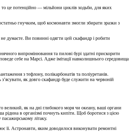
 то це потенційно — мільйони циклів ходьби, для яких
остатньо гнучким, щоб космонавти змогли збирати зразки з
 не думаєте. Ви повинні одягти цей скафандр і робити
 сонячного випромінювання та пилові бурі здатні прискорити
 поведе себе на Марсі. Адже імітації навколишнього середовища
антаження з тефлону, полікарбонатів та поліуретанів.
 з’ясувати, як довго скафандр буде служити на червоній
 великий, як на дні глибокого моря чи океану, ваші органи
нша рідина в організмі почнуть кипіти. Щоб боротися з цією
 пасажирському літаку.
ює її. Астронавти, яким доводилося виконувати ремонтні