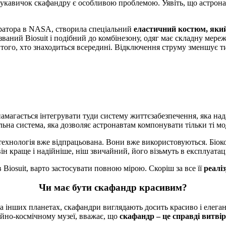
 рукавичок скафандру є особливою проблемою. Уявіть, що астрон
ратора в NASA, створила спеціальний
еластичний костюм, який
ваний Biosuit і подібний до комбінезону, одяг має складну мере
того, хто знаходиться всередині. Відключення струму зменшує т
магається інтегрувати туди систему життєзабезпечення, яка нада
а система, яка дозволяє астронавтам компонувати тільки ті модул
технологія вже відпрацьована. Вони вже використовуються. Біок
ін краще і надійніше, ніш звичайний, його візьмуть в експлуата
 Biosuit, варто застосувати повною мірою. Скоріш за все її
реалі
Чи має бути скафандр красивим?
 інших планетах, скафандри виглядають досить красиво і елегант
ійно-космічному музеї, вважає, що
скафандр – це справді витві