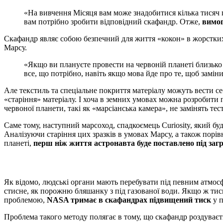
«На вивчення Місяця вам може знадобитися кілька тисяч 
вам потрібно зробити відповідний скафандр. Отже,
вимог
Скафандр являє собою безпечний для життя «кокон» в жорстких
Марсу.
«Якщо ви плануєте провести на червоній планеті близько 
все, що потрібно, навіть якщо мова йде про те, щоб замі
Але текстиль та спеціальне покриття матеріалу можуть вести се
«старіння» матеріалу. І хоча в земних умовах можна розробити
червоної планети, такі як «марсіанська камера», не замінять те
Саме тому, наступний марсоход, спадкоємець Curiosity, який бу
Аналізуючи старіння цих зразків в умовах Марсу, а також порі
планеті,
перш ніж життя астронавта буде поставлено під заг
Як відомо, людські органи мають перебувати під певним атмос
стисне, як порожню бляшанку з під газованої води. Якщо ж тиск 
проблемою,
NASA тримає в скафандрах підвищений тиск
у п
Проблема такого методу полягає в тому, що скафандр роздуваєт