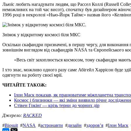
Льюїс любить нагадувати людям, що Рассел Коллі (Russell Coll
неможливих на той час висот), спочатку був дизайнером жіночог
1996 році в некролозі «Нью-Йорк Таймс» назвав його «Келвіно
Знімок у відкритому космосі біля МКС
Оскільки скафандри призначені, в першу чергу, для виконання п
зовнішнім виглядом від скафандрів NASA та Європейського кос
«Весь світ захоплюється космосом, тому скафандри мають 
І хто знає, можливо одного разу саме Абігейл Харрісон буде зд
одягнути на роботу своєї мрії.
ЧИТАЙТЕ ТАКОЖ:
Ілон Маск показав, як працюватиме міжпланетна транспо
Космос і близнюки — які зміни виявило річне дослідже
Стівен Гокінґ — крізь терни до чорних дір
Джерело:
RACKED
#
Biosuit
#
NASA
#
астронавти
#
дизайн
#
здоров’я
#
Ілон Маск