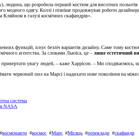
ey), людина, що розробила перший костюм для висотних польотів 
о модного одягу. Коллі і пізніше продовжував робити дизайнерсь
м Кляйном в галузі космічних скафандрів».
евних функцій, існує безліч варіантів дизайну. Саме тому костю
мічного агентства. За словами Льюїса, це –
лише естетичний ви
привертати увагу людей, – каже Харрісон. – Ми сподіваємось, щ
іймати червоний пил на Марсі і надихати нове покоління на міжп
ртна система
ння NASA
#
космонавти
#
космос
#
Марс
#
Місяць
#
переклади
#
скафандр