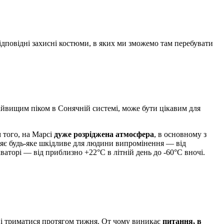
ідповідні захисні костюми, в яких ми зможемо там перебувати
айвищим піком в Сонячній системі, може бути цікавим для
 того, на Марсі
дуже розріджена атмосфера
, в основному з
пляє будь-яке шкідливе для людини випромінення — від
кваторі — від приблизно +22°С в літній день до -60°С вночі.
 і триматися протягом тижня. От чому виникає
питання, в