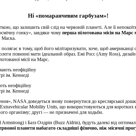
Ні «помаранчевим гарбузам»!
ткою, що залишить свій слід на червоній планеті. Але її непокоїть
осмічну гонку», завдяки чому
перша пілотована місія на Марс 
а Маска.
полягає в тому, щоб його мілітаризувати, хоче, щоб американці 
 колеги повинні мати ідеальний образ. Емі Росс (Amy Ross), диз
лотованої місії на Марс.
ють неофіційну
рі ім. Кеннеді
ня», NASA доведеться знову повернутися до креслярської дошки
xtravehicular Mobility Units, що використовуються для коротких 
го організму; другі — не призначені для ходьби.
Armstrong) і Базз Олдрін (Buzz Aldrin), будуть далекі від оптима
ервоної планети набагато складніші фізично, ніж місячні про