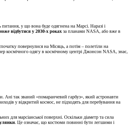
 питання, у що вона буде одягнена на Марсі. Наразі і
може відбутися у 2030-х роках
за планами NASA, або вже в
спочатку повернулися на Місяць, а потім – полетіли на
айнер космічного одягу в космічному центрі Джонсон NASA, знає,
. Ані так званий «помаранчевий гарбуз», який астронавти
виходів у відкритий космос, не підходять для перебування на
льних для марсіанської поверхні. Оскільки діаметр та сила
гулянки
. Це означає, що костюми повинні бути легшими і