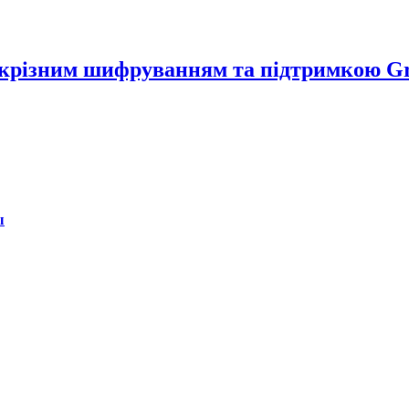
аскрізним шифруванням та підтримкою G
ы