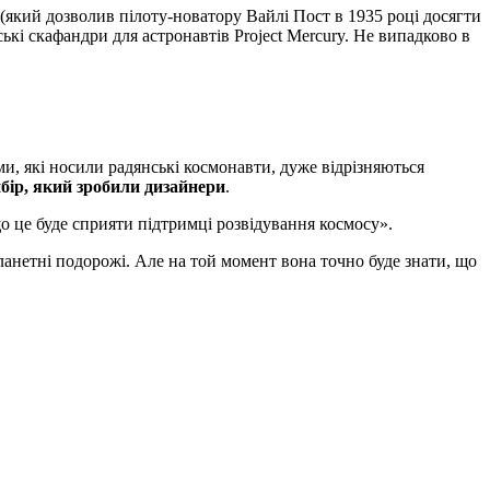
(який дозволив пілоту-новатору Вайлі Пост в 1935 році досягти
кі скафандри для астронавтів Project Mercury. Не випадково в
ми, які носили радянські космонавти, дуже відрізняються
бір, який зробили дизайнери
.
о це буде сприяти підтримці розвідування космосу».
ланетні подорожі. Але на той момент вона точно буде знати, що