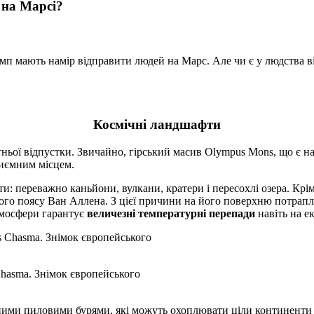
 на Марсі?
мп мають намір відправити людей на Марс. Але чи є у людства в
Космічні ландшафти
ньої відпустки. Звичайно, гірський масив Olympus Mons, що є н
риємним місцем.
и: переважно каньйони, вулкани, кратери і пересохлі озера. Крім
йного поясу Ван Аллена. З цієї причини на його поверхню потра
атмосфери гарантує
величезні температурні перепади
навіть на е
hasma. Знімок європейського
жними пиловими бурями, які можуть охоплювати ціли континенти