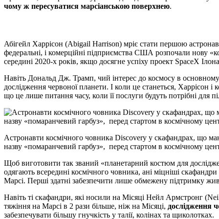
чому ж пересуватися марсіанською поверхнею
.
Абігейл Харрісон (Abigail Harrison) мріє стати першою астронав
федеральні, і комерційні підприємства США розпочали нову «к
середині 2020-х років, якщо досягне успіху проект SpaceX Ілон
Навіть Дональд Дж. Трамп, чий інтерес до космосу в основному 
дослідження червоної планети. І коли це станеться, Харрісон і
що це лише питання часу, коли її послуги будуть потрібні для пі
Астронавти космічного човника Discovery у скафандрах, що ма
назву «помаранчевий гарбуз», перед стартом в космічному цент
Щоб виготовити так званий «планетарний костюм для досліджен
одягають всередині космічного човника, ані міцніші скафандри E
Марсі. Перші здатні забезпечити лише обмежену підтримку живо
Навіть ті скафандри, які носили на Місяці Нейл Армстронг (Neil 
тяжіння на Марсі в 2 рази більше, ніж на Місяці,
дослідження ч
забезпечувати більшу гнучкість у талії, колінах та щиколотках.