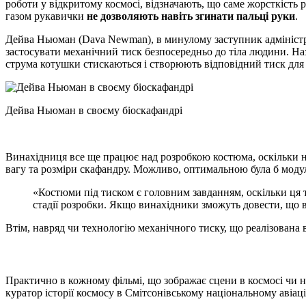
роботи у відкритому космосі, відзначають, що саме жорсткість
газом рукавички
не дозволяють навіть згинати пальці руки
.
Дейва Ньюман (Dava Newman), в минулому заступник адмініст
застосувати механічний тиск безпосередньо до тіла людини. Наз
струма котушки стискаються і створюють відповідний тиск для 
Дейва Ньюман в своєму біоскафандрі
Винахідниця все ще працює над розробкою костюма, оскільки на
вагу та розміри скафандру. Можливо, оптимальною була б модульн
«Костюми під тиском є головним завданням, оскільки ця 
стадії розробки. Якщо винахідники зможуть довести, що в
Втім, навряд чи технологію механічного тиску, що реалізована в
Практично в кожному фільмі, що зображає сцени в космосі чи на
куратор історії космосу в Смітсонівському національному авіац