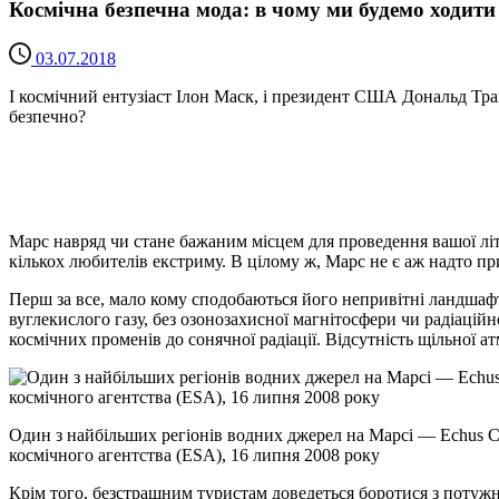
Космічна безпечна мода: в чому ми будемо ходити
03.07.2018
І космічний ентузіаст Ілон Маск, і президент США Дональд Тра
безпечно?
Марс навряд чи стане бажаним місцем для проведення вашої літ
кількох любителів екстриму. В цілому ж, Марс не є аж надто п
Перш за все, мало кому сподобаються його непривітні ландшафт
вуглекислого газу, без озонозахисної магнітосфери чи радіаці
космічних променів до сонячної радіації. Відсутність щільної 
Один з найбільших регіонів водних джерел на Марсі — Echus C
космічного агентства (ESA), 16 липня 2008 року
Крім того, безстрашним туристам доведеться боротися з поту