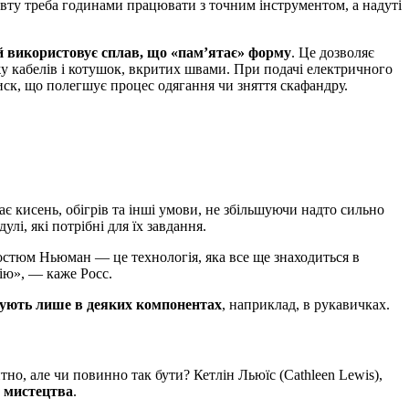
авту треба годинами працювати з точним інструментом, а надуті
 використовує сплав, що «пам’ятає» форму
. Це дозволяє
жу кабелів і котушок, вкритих швами. При подачі електричного
иск, що полегшує процес одягання чи зняття скафандру.
є кисень, обігрів та інші умови, не збільшуючи надто сильно
і, які потрібні для їх завдання.
остюм Ньюман — це технологія, яка все ще знаходиться в
цію», — каже Росс.
зують лише в деяких компонентах
, наприклад, в рукавичках.
но, але чи повинно так бути? Кетлін Льюїс (Cathleen Lewis),
р мистецтва
.