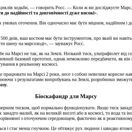
циклів ходьби, — говорить Росс. — Коли ж ви досліджуєте Марс,
и до надійності та довговічності дуже високі
».
 умовах оточення. Він одночасно має бути міцним, надійним і д
500 днів, ваш костюм має бути інструментом, про який ви навіть
нити шину на марсоході», — зауважує Росс.
бе на Марсі не так, як на Землі. Низький тиск, ультрафіолет від
 певний базовий прототип, однак неможливо передбачити, як він
стування в реальному космосі.
де працювати на Марсі 2 роки, несе з собою невелике корисне нав
внюючи з результатами випробувань на Землі, розробники зможуть
розу
.
Біоскафандр для Марсу
ферним тиском, щоб нормально функціонувати. Якщо тиск занадто
занадто малий, як на великій висоті або в космосі, то вода та і
орівнянні з оточуючим середовищем, фактично як в реактивному
ься і стає менш гнучким. Це обтяжує рух людини і швидко втомл