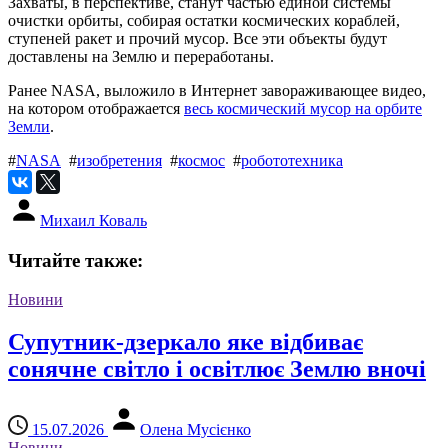
Захваты, в перспективе, станут частью единой системы
очистки орбиты, собирая остатки космических кораблей,
ступеней ракет и прочий мусор. Все эти объекты будут
доставлены на Землю и переработаны.
Ранее NASA, выложило в Интернет завораживающее видео,
на котором отображается
весь космический мусор на орбите
Земли
.
#
NASA
#
изобретения
#
космос
#
робототехника
Михаил Коваль
Читайте также:
Новини
Супутник-дзеркало яке відбиває
сонячне світло і освітлює Землю вночі
15.07.2026
Олена Мусієнко
Новини