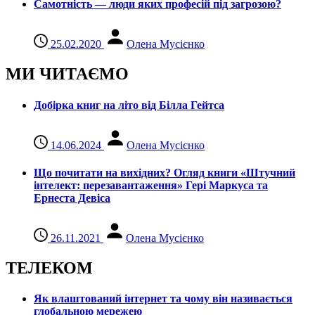
Самотність — люди яких професій під загрозою?
25.02.2020
Олена Мусієнко
МИ ЧИТАЄМО
Добірка книг на літо від Білла Гейтса
14.06.2024
Олена Мусієнко
Що почитати на вихідних? Огляд книги «Штучний
інтелект: перезавантаження» Гері Маркуса та
Ернеста Девіса
26.11.2021
Олена Мусієнко
ТЕЛЕКОМ
Як влаштований інтернет та чому він називається
глобальною мережею