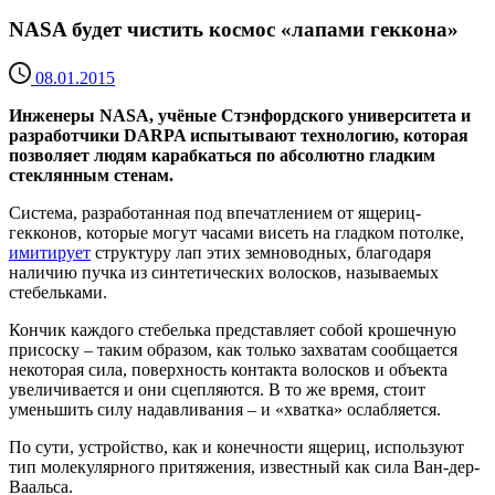
NASA будет чистить космос «лапами геккона»
08.01.2015
Инженеры NASA, учёные Стэнфордского университета и
разработчики DARPA испытывают технологию, которая
позволяет людям карабкаться по абсолютно гладким
стеклянным стенам.
Система, разработанная под впечатлением от ящериц-
гекконов, которые могут часами висеть на гладком потолке,
имитирует
структуру лап этих земноводных, благодаря
наличию пучка из синтетических волосков, называемых
стебельками.
Кончик каждого стебелька представляет собой крошечную
присоску – таким образом, как только захватам сообщается
некоторая сила, поверхность контакта волосков и объекта
увеличивается и они сцепляются. В то же время, стоит
уменьшить силу надавливания – и «хватка» ослабляется.
По сути, устройство, как и конечности ящериц, используют
тип молекулярного притяжения, известный как сила Ван-дер-
Ваальса.