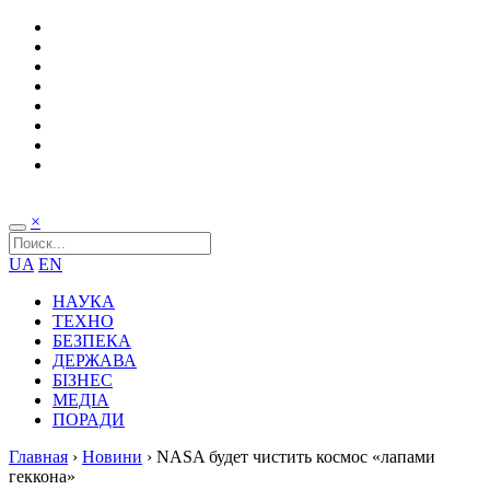
×
UA
EN
НАУКА
ТЕХНО
БЕЗПЕКА
ДЕРЖАВА
БІЗНЕС
МЕДІА
ПОРАДИ
Главная
›
Новини
›
NASA будет чистить космос «лапами
геккона»