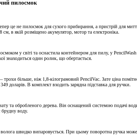
ючий пилосмок
пер це не пилосмок для сухого прибирання, а пристрій для миття
8 см, в якій розміщено акумулятор, мотор та електроніка.
осмоком у світі та оснастила контейнером для пилу, у PencilWash
кої знаходиться один ролик, що обертається.
— трохи більше, ніж 1,8-кілограмовий PencilVac. Зате ціна поміт
 349 доларів. В комплект входить зарядна підставка для ручки.
ату та обробленого дерева. Він оснащений системою подачі води
 брудну воду.
я волога швидко випаровується. При цьому поворотна ручка може