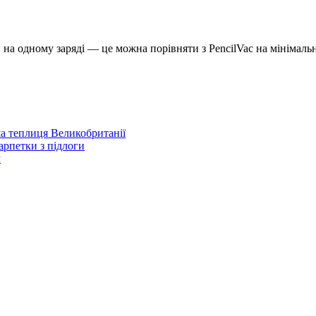
на одному заряді — це можна порівняти з PencilVac на мінімальн
а теплиця Великобританії
арпетки з підлоги
м