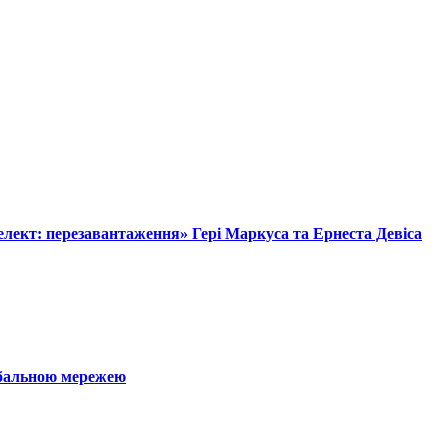
лект: перезавантаження» Гері Маркуса та Ернеста Девіса
обальною мережею