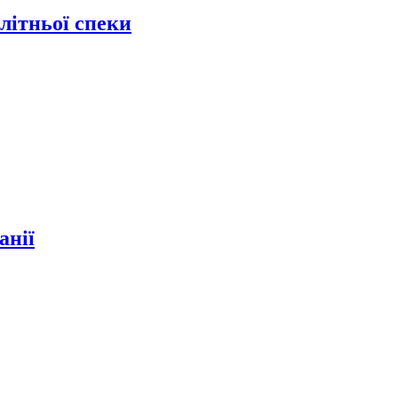
літньої спеки
анії