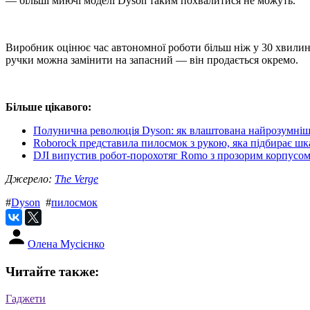
— більші миючі моделі Dyson таким похвалитися не можуть.
Виробник оцінює час автономної роботи більш ніж у 30 хвилин 
ручки можна замінити на запасний — він продається окремо.
Більше цікавого:
Полунична революція Dyson: як влаштована найрозумніш
Roborock представила пилосмок з рукою, яка підбирає шк
DJI випустив робот-порохотяг Romo з прозорим корпусо
Джерело:
The Verge
#
Dyson
#
пилосмок
Олена Мусієнко
Читайте также:
Гаджети