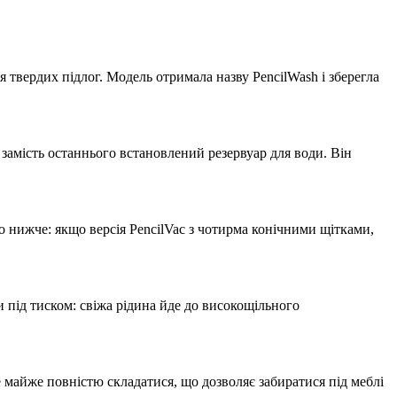
 твердих підлог. Модель отримала назву PencilWash і зберегла
 замість останнього встановлений резервуар для води. Він
но нижче: якщо версія PencilVac з чотирма конічними щітками,
 під тиском: свіжа рідина йде до високощільного
 майже повністю складатися, що дозволяє забиратися під меблі