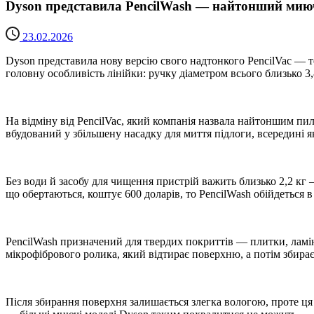
Dyson представила PencilWash — найтонший ми
23.02.2026
Dyson представила нову версію свого надтонкого PencilVac — те
головну особливість лінійки: ручку діаметром всього близько 3,
На відміну від PencilVac, який компанія назвала найтоншим пил
вбудований у збільшену насадку для миття підлоги, всередині я
Без води й засобу для чищення пристрій важить близько 2,2 кг 
що обертаються, коштує 600 доларів, то PencilWash обійдеться в
PencilWash призначений для твердих покриттів — плитки, ламін
мікрофібрового ролика, який відтирає поверхню, а потім збирає
Після збирання поверхня залишається злегка вологою, проте ц