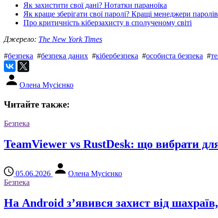
Як захистити свої дані? Нотатки параноїка
Як краще зберігати свої паролі? Кращі менеджери паролів
Про критичність кіберзахисту в сполученому світі
Джерело:
The New York Times
#
безпека
#
безпека даних
#
кібербезпека
#
особиста безпека
#
т
Олена Мусієнко
Читайте также:
Безпека
TeamViewer vs RustDesk: що вибрати дл
05.06.2026
Олена Мусієнко
Безпека
На Android з’явився захист від шахраї