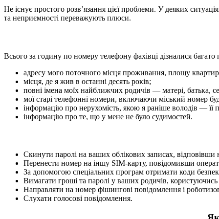
Не існує простого розв’язання цієї проблеми. У деяких ситуація
та неприємності переважують плюси.
Всього за годину по номеру телефону фахівці дізналися багато 
адресу мого поточного місця проживання, площу квартири, ї
місця, де я жив в останні десять років;
повні імена моїх найближчих родичів — матері, батька, се
мої старі телефонні номери, включаючи міський номер буд
інформацію про нерухомість, якою я раніше володів — її п
інформацію про те, що у мене не було судимостей.
Скинути паролі на ваших облікових записах, відповівши н
Перенести номер на іншу SIM-карту, повідомивши операто
За допомогою спеціальних програм отримати коди безпеки
Вимагати гроші та паролі у ваших родичів, користуючис
Направляти на номер фішингові повідомлення і роботизов
Слухати голосові повідомлення.
Як