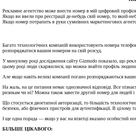
Рекламне агентство може внести номер в мій цифровий профіль
Якщо ви ввели при реєстрації де-небудь свій номер, то який-не
Якщо номер потрапить в руки сумнівних маркетингових агентс
Багато технологічних компаній використовують номера телефону
розпоряджатися вашим номером на свій розсуд.
У минулому році дослідження сайту Gizmodo показало, що рекла
цьому році люди скаржилися, що можна знайти профіль людини
Але якщо навіть великі компанії погано розпоряджаються ваши
На жаль, на це питання немає однозначної відповіді. Все пізнає
ризикам чи ні? Можна також завести другий номер для людей і б
Що стосується двоетапної авторизації, то більшість технологі
безпеки, або фізичних пристроїв для аутентифікації. В цілому т
І ще одна порада — якщо у вас на візитці вказано особистий ном
БІЛЬШЕ ЦІКАВОГО: