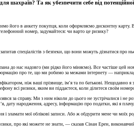
ля шахраїв? Та як убезпечити себе від потенційної
мо його в анкету покупця, коли оформляємо дисконтну карту. Вво
 телефонний номер, задумайтеся: чи варто це ризику?
запитав спеціалістів з безпеки, що вони можуть дізнатися про нь
ана до нас надовго (ми рідко його міняємо). Все частіше цей ном
нформацію про те, що ми робимо за межами інтернету — наприкла
катором, ніж ваші прізвище, ім’я та по батькові. Нещодавно я з
ефону всі ризики, яким ви піддаєтеся, коли ділитеся своїм номер
ю взявся за справу. Ми з ним ніколи до цього не зустрічалися і не 
, дату народження, адресу, інформацію про податки, які я плачу, 
ня і зламати мої облікові записи. Або ж обдурити мене чи моїх 
ризики, про які можете не знати, — сказав Сінан Ерен, виконавчи