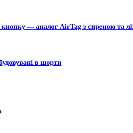
 кнопку — аналог AirTag з сиреною та л
будовувані в шорти
ы