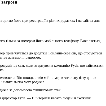
 загрози
димо його при реєстрації в різних додатках і на сайтах для
ого тільки за номером його мобільного телефону. Виявляється,
ер прив’язується до додатків і онлайн-сервісів, що стосуються
д, де живемо і працюємо.
розумів це сам, коли звернувся в компанію Fyde, що займається
ом.
розмовляли. Він швидко ввів мій номер в загальну базу даних.
і навіть імена моїх родичів.
родичів за допомогою фішингових атак.
й директор Fyde. — В інтернеті багато людей зі схожими