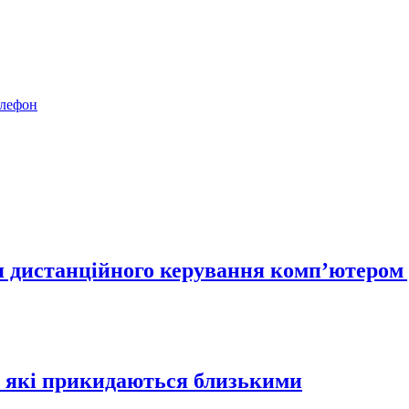
елефон
я дистанційного керування комп’ютером д
в, які прикидаються близькими