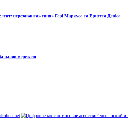
лект: перезавантаження» Гері Маркуса та Ернеста Девіса
обальною мережею