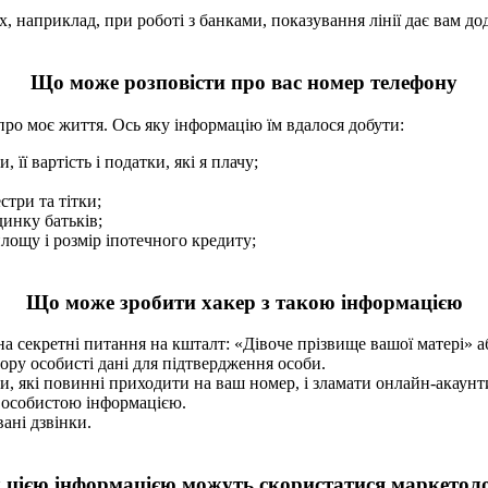
х, наприклад, при роботі з банками, показування лінії дає вам д
Що може розповісти про вас номер телефону
про моє життя. Ось яку інформацію їм вдалося добути:
ї вартість і податки, які я плачу;
стри та тітки;
инку батьків;
лощу і розмір іпотечного кредиту;
Що може зробити хакер з такою інформацією
а секретні питання на кшталт: «Дівоче прізвище вашої матері» аб
ру особисті дані для підтвердження особи.
, які повинні приходити на ваш номер, і зламати онлайн-акаунт
ь особистою інформацією.
ані дзвінки.
 цією інформацією можуть скористатися маркетол