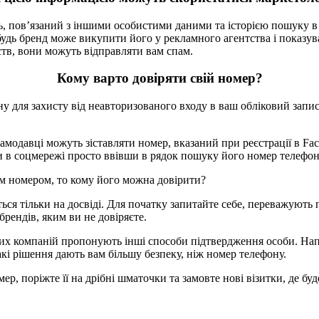
, пов’язаний з іншими особистими даними та історією пошуку в 
будь бренд може викупити його у рекламного агентства і показув
тв, вони можуть відправляти вам спам.
Кому варто довіряти свій номер?
 для захисту від неавторизованого входу в ваш обліковий запис.
модавці можуть зіставляти номер, вказаний при реєстрації в Face
 в соцмережі просто ввівши в рядок пошуку його номер телефон
м номером, то кому його можна довірити?
ться тільки на досвіді. Для початку запитайте себе, переважують
рендів, яким ви не довіряєте.
чних компаній пропонують інші способи підтвердження особи. На
акі рішення дають вам більшу безпеку, ніж номер телефону.
ер, поріжте її на дрібні шматочки та замовте нові візитки, де бу