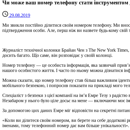
Чи може ваш номер телефону стати інструментом д
29.08.2019
Ми звикли постійно ділитися своїм номером телефону. Ми вноси
підтвердження особи. Але, перш ніж ви назвете будь-кому свій
Журналіст технічної колонки Брайан Чен з The New York Times, 
досить багато. Що саме, він розповідає у своїй колонці.
Номер телефону — це особиста інформація, яка зазвичай прив’яз
нашого особистого життя. І часто по ньому можна дізнатися і
Можна сказати, що номер телефону став більш важливим ідентифі
мобільного безпекою, і попросив показати на прикладі мого тел
Спеціаліст з безпеки з цієї компанії на ім’я Емре Тезу з радіст
Незабаром у нього було ціле досьє на мене — включаючи моє ім’я
За допомогою цих даних Емре міг відповісти на секретні питан
«Коли ви ділитеся своїм номером, ви берете на себе додаткові 
іменами, тому телефонний номер дає вам більше унікальності».