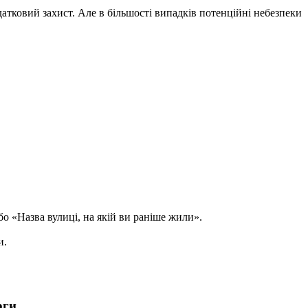
одатковий захист. Але в більшості випадків потенційні небезпеки
о «Назва вулиці, на якій ви раніше жили».
и.
оги