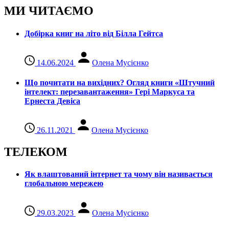
МИ ЧИТАЄМО
Добірка книг на літо від Білла Гейтса
14.06.2024
Олена Мусієнко
Що почитати на вихідних? Огляд книги «Штучний
інтелект: перезавантаження» Гері Маркуса та
Ернеста Девіса
26.11.2021
Олена Мусієнко
ТЕЛЕКОМ
Як влаштований інтернет та чому він називається
глобальною мережею
29.03.2023
Олена Мусієнко