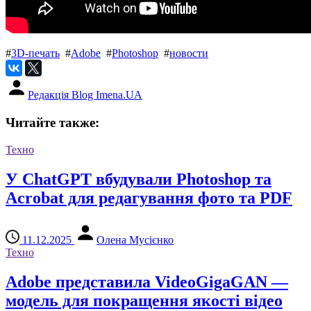
#
3D-печать
#
Adobe
#
Photoshop
#
новости
Редакція Blog Imena.UA
Читайте также:
Техно
У ChatGPT вбудували Photoshop та
Acrobat для редагування фото та PDF
11.12.2025
Олена Мусієнко
Техно
Adobe представила VideoGigaGAN —
модель для покращення якості відео