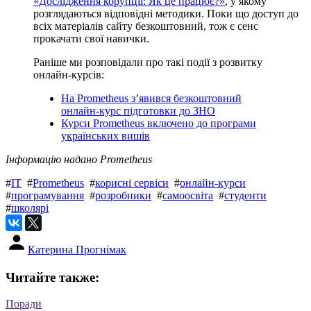
«Дослідження корупції: Як це працює?»
, у якому
розглядаються відповідні методики. Поки що доступ до
всіх матеріалів сайту безкоштовний, тож є сенс
прокачати свої навички.
Раніше ми розповідали про такі події з розвитку
онлайн-курсів:
На Prometheus з’явився безкоштовний
онлайн-курс підготовки до ЗНО
Курси Prometheus включено до програми
українських вишів
Інформацію надано Prometheus
#
IT
#
Prometheus
#
корисні сервіси
#
онлайн-курси
#
програмування
#
розробники
#
самоосвіта
#
студенти
#
школярі
Катерина Прогнімак
Читайте также:
Поради