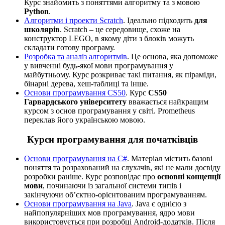
Курс знайомить з поняттями алгоритму та з мовою
Python
.
Алгоритми і проекти Scratch
. Ідеально підходить
для
школярів
. Scratch – це середовище, схоже на
конструктор LEGO, в якому діти з блоків можуть
складати готову програму.
Розробка та аналіз алгоритмів
. Це основа, яка допоможе
у вивченні будь-якої мови програмування у
майбутньому. Курс розкриває такі питання, як піраміди,
бінарні дерева, хеш-таблиці та інше.
Основи програмування CS50
. Курс
CS50
Гарвардського університету
вважається найкращим
курсом з основ програмування у світі. Prometheus
переклав його українською мовою.
Курси програмування для початківців
Основи програмування на C#
. Матеріал містить базові
поняття та розрахований на слухачів, які не мали досвіду
розробки раніше. Курс розповідає про
основні концепції
мови
, починаючи із загальної системи типів і
закінчуючи об’єктно-орієнтованим програмуванням.
Основи програмування на Java
. Java є однією з
найпопулярніших мов програмування, ядро мови
використовується при розробці Android-додатків. Після