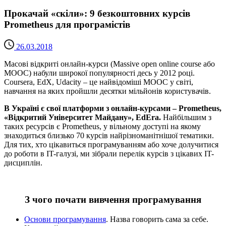
Прокачай «скіли»: 9 безкоштовних курсів
Prometheus для програмістів
26.03.2018
Масові відкриті онлайн-курси (Massive open online course або
MOOC) набули широкої популярності десь у 2012 році.
Coursera, EdX, Udacity – це найвідоміші MOOC у світі,
навчання на яких пройшли десятки мільйонів користувачів.
В Україні є свої платформи з онлайн-курсами – Prometheus,
«Відкритий Університет Майдану», EdEra.
Найбільшим з
таких ресурсів є Prometheus, у вільному доступі на якому
знаходиться близько 70 курсів найрізноманітнішої тематики.
Для тих, хто цікавиться програмуванням або хоче долучитися
до роботи в IT-галузі, ми зібрали перелік курсів з цікавих IT-
дисциплін.
З чого почати вивчення програмування
Основи програмування
. Назва говорить сама за себе.