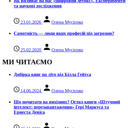
Як впливає на нас «цифровий детокс». Експерименти
та наукові дослідження
23.01.2026
Олена Мусієнко
Самотність — люди яких професій під загрозою?
25.02.2020
Олена Мусієнко
МИ ЧИТАЄМО
Добірка книг на літо від Білла Гейтса
14.06.2024
Олена Мусієнко
Що почитати на вихідних? Огляд книги «Штучний
інтелект: перезавантаження» Гері Маркуса та
Ернеста Девіса