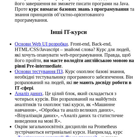
його завершення ви зможете писати програми на Java.
Проте
курс вимагає базових знань з програмування
та
знання принципів об’єктно-орієнтованого
програмування.
Інші IT-курси
Основи Web UI розробки
. Front-end, Back-end,
HTML/CSS/Javascript – знайомі слова? Курс для людей,
які хочуть опанувати web-програмування. Правда, щоб
його пройти,
ви маєте володіти англійською мовою на
рівні Pre-intermediate
.
Основи тестування ПЗ
. Курс охоплює базові знання,
необхідні тестувальнику програмного забезпечення. Він
розрахований на людей, які
не мають досвіду роботи в
ІТ-сфері
.
Аналіз даних
. Це цілий блок, який складається з
чотирьох курсів. Він розрахований на майбутніх
аналітиків та охоплює такі курси, як «Машинне
навчання», «Обробка та аналіз великих даних»,
«Візуалізація даних», «Аналіз даних та статистичне
виведення на мові R».
Окрім загальноосвітніх дисциплін на Prometheus
зустрічаються нетривіальні курси. Наприклад, курс