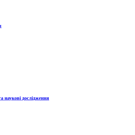
ы
а наукові дослідження