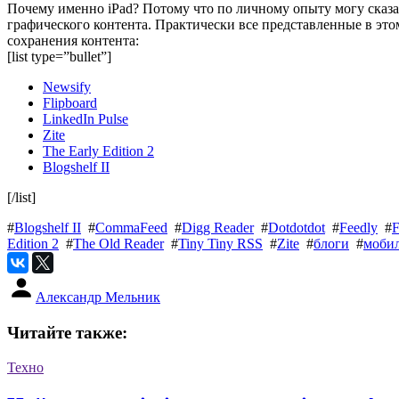
Почему именно iPad? Потому что по личному опыту могу сказат
графического контента. Практически все представленные в э
сохранения контента:
[list type=”bullet”]
Newsify
Flipboard
LinkedIn Pulse
Zite
The Early Edition 2
Blogshelf II
[/list]
#
Blogshelf II
#
CommaFeed
#
Digg Reader
#
Dotdotdot
#
Feedly
#
F
Edition 2
#
The Old Reader
#
Tiny Tiny RSS
#
Zite
#
блоги
#
моби
Александр Мельник
Читайте также:
Техно