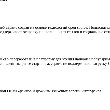
 веб-сервис создан на основе технологий open-source. Пользова
оддерживает отправку понравившихся ссылок в социальные сети
тем его переработали в платформу для чтения наиболее популярн
численным ранее стартапам, сервис не поддерживает загрузку 
ержкой OPML-файлов и дюжины языковых версий интерфейса.