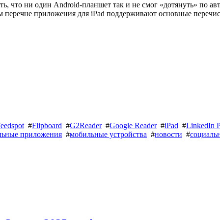
ь, что ни один Android-планшет так и не смог «дотянуть» по ав
том перечне приложения для iPad поддерживают основные переч
eedspot
#
Flipboard
#
G2Reader
#
Google Reader
#
iPad
#
LinkedIn P
льные приложения
#
мобильные устройства
#
новости
#
социаль