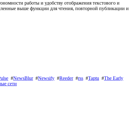
тономности работы и удобству отображения текстового и
исленные выше функции для чтения, повторной публикации и
ulse
#
NewsBlur
#
Newsify
#
Reeder
#
rss
#
Taptu
#
The Early
ные сети