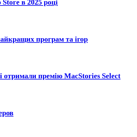
Store в 2025 році
найкращих програм та ігор
і отримали премію MacStories Select
еров