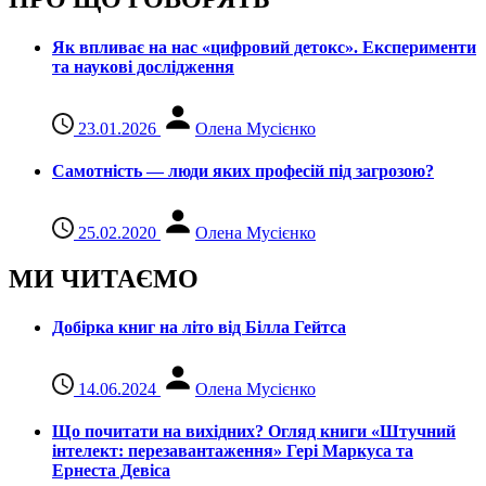
Як впливає на нас «цифровий детокс». Експерименти
та наукові дослідження
23.01.2026
Олена Мусієнко
Самотність — люди яких професій під загрозою?
25.02.2020
Олена Мусієнко
МИ ЧИТАЄМО
Добірка книг на літо від Білла Гейтса
14.06.2024
Олена Мусієнко
Що почитати на вихідних? Огляд книги «Штучний
інтелект: перезавантаження» Гері Маркуса та
Ернеста Девіса