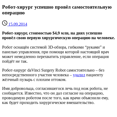
Робот-хирург успешно провёл самостоятельную
операцию
15.09.2014
Робот-хирург, стоимостью $4,9 млн, на днях успешно
провёл свою первую хирургическую операцию на человеке.
Робот оснащён системой 3D-обзора, гибкими “руками” и
панелью управления, при помощи которой настоящий врач
может немедленно перехватить управление, если операция
пойдёт не так.
Робот-хирург daVinci Surgery Robot самостоятельно – без
непосредственного участия человека –
удалил
пациенту
жёлчный пузырь с плохим оттоком.
Имя добровольца, согласившегося лечь под нож робота, не
сообщается. Известно, что он дал согласие на операцию,
проводимую роботом после того, как врачи объяснили ему,
как будет проходить хирургическое вмешательство.