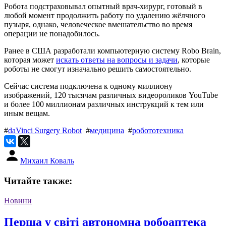
Робота подстраховывал опытный врач-хирург, готовый в
любой момент продолжить работу по удалению жёлчного
пузыря, однако, человеческое вмешательство во время
операции не понадобилось.
Ранее в США разработали компьютерную систему Robo Brain,
которая может
искать ответы на вопросы и задачи
, которые
роботы не смогут изначально решить самостоятельно.
Сейчас система подключена к одному миллиону
изображений, 120 тысячам различных видеороликов YouTube
и более 100 миллионам различных инструкций к тем или
иным вещам.
#
daVinci Surgery Robot
#
медицина
#
робототехника
Михаил Коваль
Читайте также:
Новини
Перша у світі автономна робоаптека