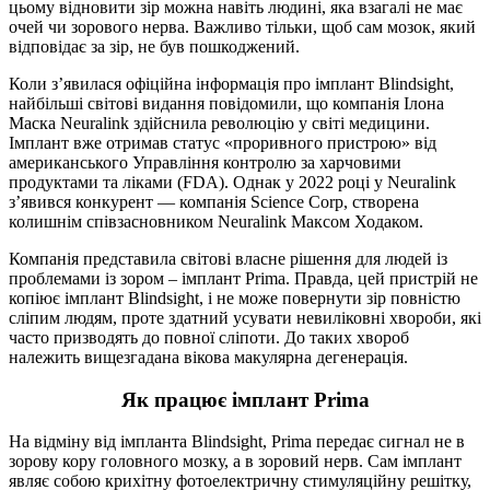
цьому відновити зір можна навіть людині, яка взагалі не має
очей чи зорового нерва. Важливо тільки, щоб сам мозок, який
відповідає за зір, не був пошкоджений.
Коли з’явилася офіційна інформація про імплант Blindsight,
найбільші світові видання повідомили, що компанія Ілона
Маска Neuralink здійснила революцію у світі медицини.
Імплант вже отримав статус «проривного пристрою» від
американського Управління контролю за харчовими
продуктами та ліками (FDA). Однак у 2022 році у Neuralink
з’явився конкурент — компанія Science Corp, створена
колишнім співзасновником Neuralink Максом Ходаком.
Компанія представила світові власне рішення для людей із
проблемами із зором – імплант Prima. Правда, цей пристрій не
копіює імплант Blindsight, і не може повернути зір повністю
сліпим людям, проте здатний усувати невиліковні хвороби, які
часто призводять до повної сліпоти. До таких хвороб
належить вищезгадана вікова макулярна дегенерація.
Як працює імплант Prima
На відміну від імпланта Blindsight, Prima передає сигнал не в
зорову кору головного мозку, а в зоровий нерв. Сам імплант
являє собою крихітну фотоелектричну стимуляційну решітку,