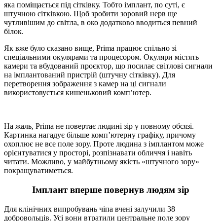
яка поміщається під сітківку. Тобто імплант, по суті, є
штучною сітківкою. Щоб зробити зоровий нерв ще
чутливішим до світла, в око додатково вводиться певний
білок.
Як вже було сказано вище, Prima працює спільно зі
спеціальними окулярами та процесором. Окуляри містять
камери та вбудований проєктор, що посилає світлові сигнали
на імплантований пристрій (штучну сітківку). Для
перетворення зображення з камер на ці сигнали
використовується кишеньковий комп’ютер.
На жаль, Prima не повертає людині зір у повному обсязі.
Картинка нагадує більше комп’ютерну графіку, причому
охоплює не все поле зору. Проте людина з імплантом може
орієнтуватися у просторі, розпізнавати обличчя і навіть
читати. Можливо, у майбутньому якість «штучного зору»
покращуватиметься.
Імплант вперше повернув людям зір
Для клінічних випробувань чіпа вчені залучили 38
добровольців. Усі вони втратили центральне поле зору