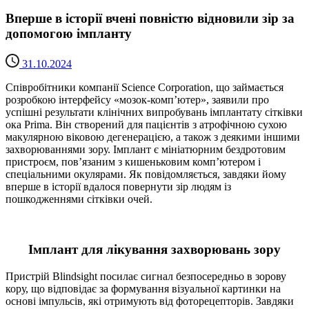
Вперше в історії вчені повністю відновили зір за
допомогою імпланту
31.10.2024
Співробітники компанії Science Corporation, що займається
розробкою інтерфейсу «мозок-комп’ютер», заявили про
успішні результати клінічних випробувань імплантату сітківки
ока Prima. Він створений для пацієнтів з атрофічною сухою
макулярною віковою дегенерацією, а також з деякими іншими
захворюваннями зору. Імплант є мініатюрним бездротовим
пристроєм, пов’язаним з кишеньковим комп’ютером і
спеціальними окулярами. Як повідомляється, завдяки йому
вперше в історії вдалося повернути зір людям із
пошкодженнями сітківки очей.
Імплант для лікування захворювань зору
Пристрій Blindsight посилає сигнал безпосередньо в зорову
кору, що відповідає за формування візуальної картинки на
основі імпульсів, які отримують від фоторецепторів. Завдяки