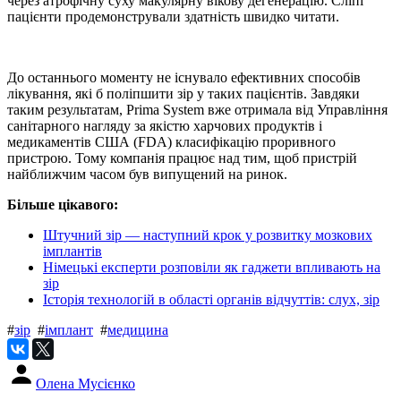
через атрофічну суху макулярну вікову дегенерацію. Сліпі
пацієнти продемонстрували здатність швидко читати.
До останнього моменту не існувало ефективних способів
лікування, які б поліпшити зір у таких пацієнтів. Завдяки
таким результатам, Prima System вже отримала від Управління
санітарного нагляду за якістю харчових продуктів і
медикаментів США (FDA) класифікацію проривного
пристрою. Тому компанія працює над тим, щоб пристрій
найближчим часом був випущений на ринок.
Більше цікавого:
Штучний зір — наступний крок у розвитку мозкових
імплантів
Німецькі експерти розповіли як гаджети впливають на
зір
Історія технологій в області органів відчуттів: слух, зір
#
зір
#
імплант
#
медицина
Олена Мусієнко