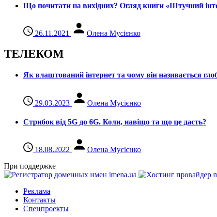
Що почитати на вихідних? Огляд книги «Штучний інте
26.11.2021
Олена Мусієнко
ТЕЛЕКОМ
Як влаштований інтернет та чому він називається гл
29.03.2023
Олена Мусієнко
Стрибок від 5G до 6G. Коли, навіщо та що це даcть?
18.08.2022
Олена Мусієнко
При поддержке
Реклама
Контакты
Спецпроекты