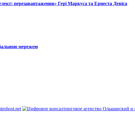
лект: перезавантаження» Гері Маркуса та Ернеста Девіса
обальною мережею