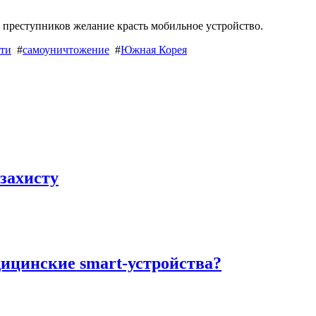
у преступников желание красть мобильное устройство.
ти
#
самоуничтожение
#
Южная Корея
захисту
цинские smart-устройства?