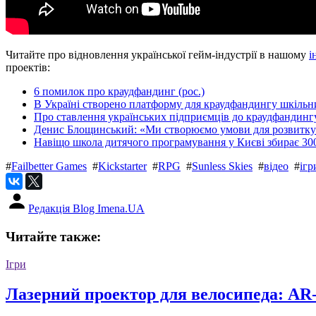
Читайте про відновлення української гейм-індустрії в нашому
і
проектів:
6 помилок про краудфандинг (рос.)
В Україні створено платформу для краудфандингу шкільн
Про ставлення українських підприємців до краудфандингу
Денис Блощинський: «Ми створюємо умови для розвитку 
Навіщо школа дитячого програмування у Києві збирає 300
#
Failbetter Games
#
Kickstarter
#
RPG
#
Sunless Skies
#
відео
#
ігр
Редакція Blog Imena.UA
Читайте также:
Ігри
Лазерний проектор для велосипеда: A