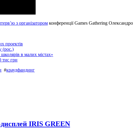
нтерв’ю з організатором
конференції Games Gathering Олександро
их проектів
 (рос.)
школярів в малих містах»
 тис грн
и
#
краудфандинг
R-дисплей IRIS GREEN