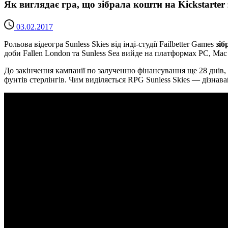
Як виглядає гра, що зібрала кошти на Kickstarter 
03.02.2017
Рольова відеогра Sunless Skies від інді-студії Failbetter Games
зіб
доби Fallen London та Sunless Sea вийде на платформах PC, Mac 
До закінчення кампанії по залученню фінансування ще 28 днів
фунтів стерлінгів. Чим виділяється RPG Sunless Skies — дізнавай