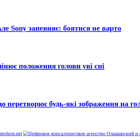
Але Sony запевняє: боятися не варто
інює положення голови уві сні
що перетворює будь-які зображення на г