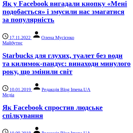
Як у Facebook вигадали кнопку «Мені
подобається» і змусили нас змагатися
за популярність
17.11.2022
Олена Мусієнко
Майбутнє
Starbucks для глухих, туалет без води
та килимок-пандус: винаходи минулого
року, що змінили світ
10.01.2019
Редакція Blog Imena.UA
Медіа
Як Facebook спростив людське
спілкування