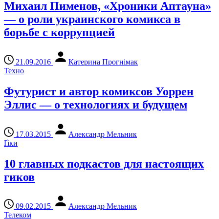
Михаил Пименов, «Хроники Аптауна»
— о роли украинского комикса в
борьбе с коррупцией
21.09.2016
Катерина Прогнімак
Техно
Футурист и автор комиксов Уоррен
Эллис — о технологиях и будущем
17.03.2015
Александр Мельник
Ґіки
10 главных подкастов для настоящих
гиков
09.02.2015
Александр Мельник
Телеком