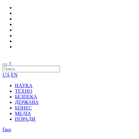
×
UA
EN
НАУКА
ТЕХНО
БЕЗПЕКА
ДЕРЖАВА
БІЗНЕС
МЕДІА
ПОРАДИ
Ґіки