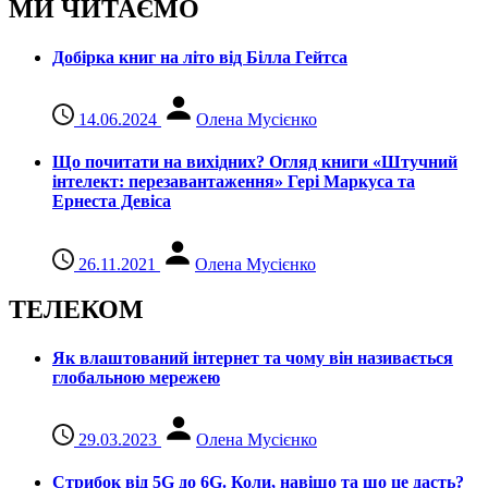
МИ ЧИТАЄМО
Добірка книг на літо від Білла Гейтса
14.06.2024
Олена Мусієнко
Що почитати на вихідних? Огляд книги «Штучний
інтелект: перезавантаження» Гері Маркуса та
Ернеста Девіса
26.11.2021
Олена Мусієнко
ТЕЛЕКОМ
Як влаштований інтернет та чому він називається
глобальною мережею
29.03.2023
Олена Мусієнко
Стрибок від 5G до 6G. Коли, навіщо та що це даcть?