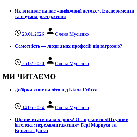
Як впливає на нас «цифровий детокс». Експерименти
та наукові дослідження
23.01.2026
Олена Мусієнко
Самотність — люди яких професій під загрозою?
25.02.2020
Олена Мусієнко
МИ ЧИТАЄМО
Добірка книг на літо від Білла Гейтса
14.06.2024
Олена Мусієнко
Що почитати на вихідних? Огляд книги «Штучний
інтелект: перезавантаження» Гері Маркуса та
Ернеста Девіса