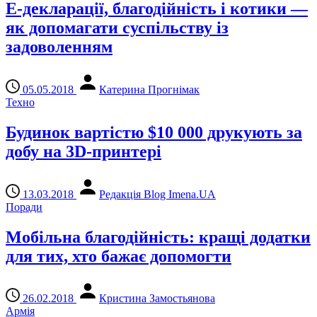
Е-декларації, благодійність і котики —
як допомагати суспільству із
задоволенням
05.05.2018
Катерина Прогнімак
Техно
Будинок вартістю $10 000 друкують за
добу на 3D-принтері
13.03.2018
Редакція Blog Imena.UA
Поради
Мобільна благодійність: кращі додатки
для тих, хто бажає допомогти
26.02.2018
Кристина Замостьянова
Армія