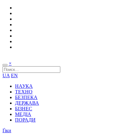
×
UA
EN
НАУКА
ТЕХНО
БЕЗПЕКА
ДЕРЖАВА
БІЗНЕС
МЕДІА
ПОРАДИ
Ґіки