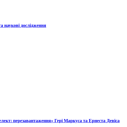
а наукові дослідження
лект: перезавантаження» Гері Маркуса та Ернеста Девіса