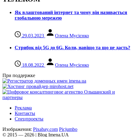
Як влаштований інтернет та чому він називається
глобальною мережею
29.03.2023
Олена Мусієнко
Стрибок від 5G до 6G. Коли, навіщо та що це даcть?
18.08.2022
Олена Мусієнко
При поддержке
Реклама
Контакты
Спецпроекты
Изображения:
Pixabay.com
Picjumbo
© 2015 — 2026 | Blog Imena.UA