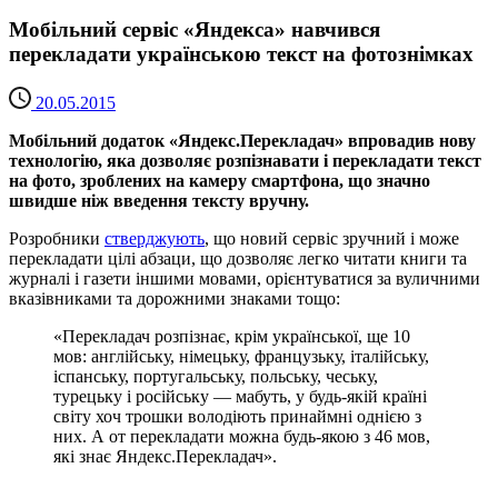
Мобільний сервіс «Яндекса» навчився
перекладати українською текст на фотознімках
20.05.2015
Мобільний додаток «Яндекс.Перекладач» впровадив нову
технологію, яка дозволяє розпізнавати і перекладати текст
на фото, зроблених на камеру смартфона, що значно
швидше ніж введення тексту вручну.
Розробники
стверджують
, що новий сервіс зручний і може
перекладати цілі абзаци, що дозволяє легко читати книги та
журналі і газети іншими мовами, орієнтуватися за вуличними
вказівниками та дорожними знаками тощо:
«Перекладач розпізнає, крім української, ще 10
мов: англійську, німецьку, французьку, італійську,
іспанську, португальську, польську, чеську,
турецьку і російську — мабуть, у будь-якій країні
світу хоч трошки володіють принаймні однією з
них. А от перекладати можна будь-якою з 46 мов,
які знає Яндекс.Перекладач».