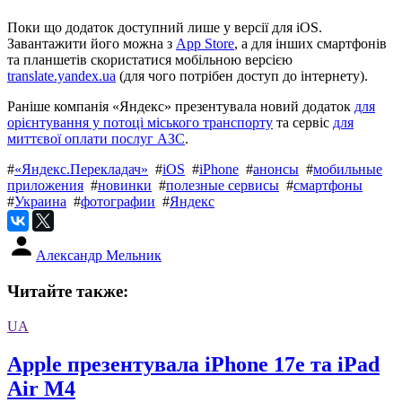
Поки що додаток доступний лише у версії для iOS.
Завантажити його можна з
App Store
, а для інших смартфонів
та планшетів скористатися мобільною версією
translate.yandex.ua
(для чого потрібен доступ до інтернету).
Раніше компанія «Яндекс» презентувала новий додаток
для
орієнтування у потоці міського транспорту
та сервіс
для
миттєвої оплати послуг АЗС
.
#
«Яндекс.Перекладач»
#
iOS
#
iPhone
#
анонсы
#
мобильные
приложения
#
новинки
#
полезные сервисы
#
смартфоны
#
Украина
#
фотографии
#
Яндекс
Александр Мельник
Читайте также:
UA
Apple презентувала iPhone 17e та iPad
Air M4