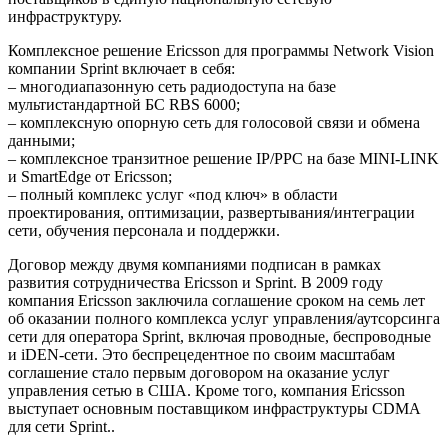
инфраструктуру.
Комплексное решение Ericsson для программы Network Vision
компании Sprint включает в себя:
– многодиапазонную сеть радиодоступа на базе
мультистандартной БС RBS 6000;
– комплексную опорную сеть для голосовой связи и обмена
данными;
– комплексное транзитное решение IP/РРС на базе MINI-LINK
и SmartEdge от Ericsson;
– полный комплекс услуг «под ключ» в области
проектирования, оптимизации, развертывания/интеграции
сети, обучения персонала и поддержки.
Договор между двумя компаниями подписан в рамках
развития сотрудничества Ericsson и Sprint. В 2009 году
компания Ericsson заключила соглашение сроком на семь лет
об оказании полного комплекса услуг управления/аутсорсинга
сети для оператора Sprint, включая проводные, беспроводные
и iDEN-сети. Это беспрецедентное по своим масштабам
соглашение стало первым договором на оказание услуг
управления сетью в США. Кроме того, компания Ericsson
выступает основным поставщиком инфраструктуры CDMA
для сети Sprint..