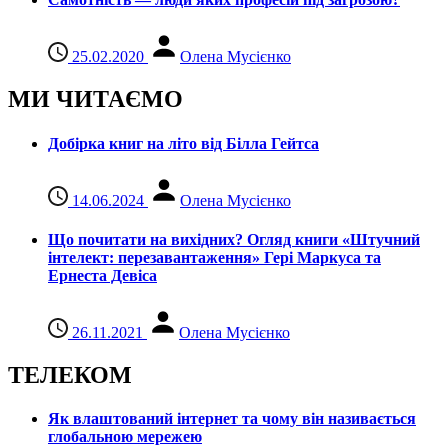
25.02.2020
Олена Мусієнко
МИ ЧИТАЄМО
Добірка книг на літо від Білла Гейтса
14.06.2024
Олена Мусієнко
Що почитати на вихідних? Огляд книги «Штучний
інтелект: перезавантаження» Гері Маркуса та
Ернеста Девіса
26.11.2021
Олена Мусієнко
ТЕЛЕКОМ
Як влаштований інтернет та чому він називається
глобальною мережею