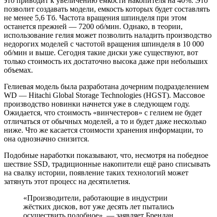
это приводит к увеличению емкости накопителя на 40%. Это
позволит создавать модели, емкость которых будет составлять
не менее 5,6 Тб. Частота вращения шпинделя при этом
останется прежней — 7200 об/мин. Однако, в теории,
использование гелия может позволить наладить производство
недорогих моделей с частотой вращения шпинделя в 10 000
об/мин и выше. Сегодня такие диски уже существуют, вот
только стоимость их достаточно высока даже при небольших
объемах.
Гелиевая модель была разработана дочерним подразделением
WD — Hitachi Global Storage Technologies (HGST). Массовое
производство новинки начнется уже в следующем году.
Ожидается, что стоимость «винчестеров» с гелием не будет
отличаться от обычных моделей, а то и будет даже несколько
ниже. Что же касается стоимости хранения информации, то
она однозначно снизится.
Подобные наработки показывают, что, несмотря на победное
шествие SSD, традиционные накопители ещё рано списывать
на свалку истории, появление таких технологий может
затянуть этот процесс на десятилетия.
«Производители, работающие в индустрии
жёстких дисков, вот уже десять лет пытались
осуществить подобное», — заявляет Брендан