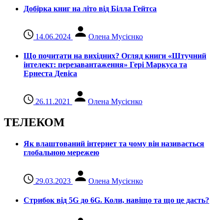
Добірка книг на літо від Білла Гейтса
14.06.2024
Олена Мусієнко
Що почитати на вихідних? Огляд книги «Штучний
інтелект: перезавантаження» Гері Маркуса та
Ернеста Девіса
26.11.2021
Олена Мусієнко
ТЕЛЕКОМ
Як влаштований інтернет та чому він називається
глобальною мережею
29.03.2023
Олена Мусієнко
Стрибок від 5G до 6G. Коли, навіщо та що це даcть?