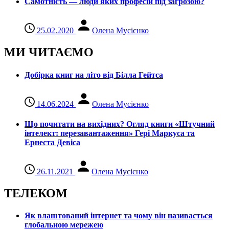
Самотність — люди яких професій під загрозою?
25.02.2020
Олена Мусієнко
МИ ЧИТАЄМО
Добірка книг на літо від Білла Гейтса
14.06.2024
Олена Мусієнко
Що почитати на вихідних? Огляд книги «Штучний
інтелект: перезавантаження» Гері Маркуса та
Ернеста Девіса
26.11.2021
Олена Мусієнко
ТЕЛЕКОМ
Як влаштований інтернет та чому він називається
глобальною мережею