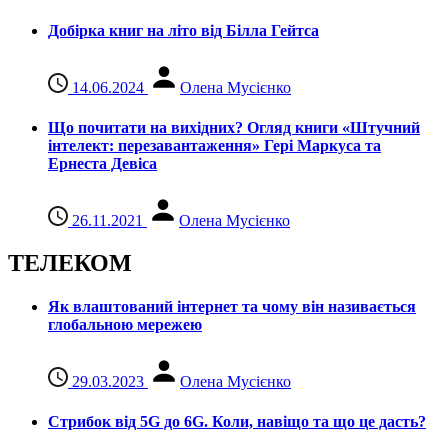
Добірка книг на літо від Білла Гейтса
14.06.2024
Олена Мусієнко
Що почитати на вихідних? Огляд книги «Штучний
інтелект: перезавантаження» Гері Маркуса та
Ернеста Девіса
26.11.2021
Олена Мусієнко
ТЕЛЕКОМ
Як влаштований інтернет та чому він називається
глобальною мережею
29.03.2023
Олена Мусієнко
Стрибок від 5G до 6G. Коли, навіщо та що це даcть?