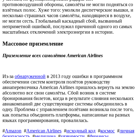
противовоздушной обороны, самолёты не могли подняться со
взлётных полос. Хуже того: умолкли диспетчерские вышки, и
несколько страшных часов самолёты, находящиеся в воздухе,
не могли сесть. Глобальный каскадный сбой, вызванный
неприметной ошибкой, послужил причиной одного из самых
масштабных отключений электроэнергии в истории.
Массовое приземление
Приземление всех самолётов American Airlines
Из-за
обнаруженной
в 2013 году ошибки в программном
обеспечении систем контроля полётов руководству
авиаперевозчика American Airlines пришлось вернуть на землю
абсолютно все свои самолёты. Сбой возник в системе
бронирования билетов, когда в результате слияния нескольких
авиакомпаний две существующие системы объединились в
одну. Проблема с управлением полётами возникла после того,
как попытка объединить платформы, написанные на разных
языках программирования, провалилась.
#
Amazon
#
American Airlines
#
исходный код
#
космос
#
личная
безопасность
#
медицина
#
уязвимости
#
финансы