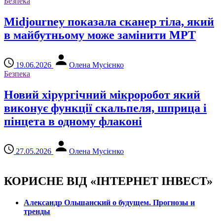
Безпека
Midjourney показала сканер тіла, який
в майбутньому може замінити МРТ
19.06.2026
Олена Мусієнко
Безпека
Новий хірургічний мікроробот який
виконує функції скальпеля, шприца і
пінцета в одному флаконі
27.05.2026
Олена Мусієнко
КОРИСНЕ ВІД «ІНТЕРНЕТ ІНВЕСТ»
Александр Ольшанский о будущем. Прогнозы и
тренды