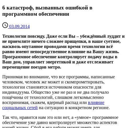
6 катастроф, вызванных ошибкой в
программном обеспечении
03.09.2014
Технологии повсюду. Даже если Вы – убеждённый луддит и
не приемлите ничего сложнее прищепки, в наше суетное,
насквозь опутанное проводами время технологии всё
равно имеют непосредственное влияние на Вашу жизнь.
Программное обеспечение контролирует подачу воды в
Ваш дом, управляет энергетикой и даже отслеживает
перемещение поездов метро.
Принимая во внимание, что все программы, написанные
человеком, человек же может и скомпрометировать,
технологии становятся источником опасности для
индивидуума. Общество уже не раз и не два получало
пощёчины от технологий, слишком легкомысленно
воспринимая, скажем, ядерный распад или
влияние
социальных сетей
на ситуацию в конкретном регионе.
Так что, нравится нам это или нет, а «умное» программное
обеспечение уже давно контролирует множество аспектов
нашей жизни. Сбой в его работе может иметь для