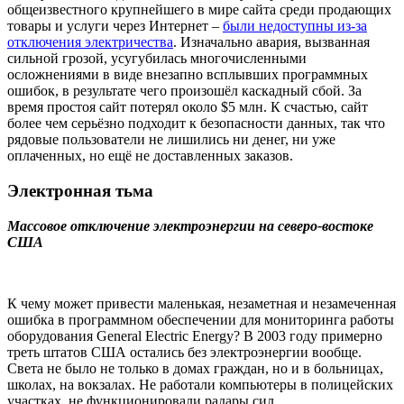
общеизвестного крупнейшего в мире сайта среди продающих
товары и услуги через Интернет –
были недоступны из-за
отключения электричества
. Изначально авария, вызванная
сильной грозой, усугубилась многочисленными
осложнениями в виде внезапно всплывших программных
ошибок, в результате чего произошёл каскадный сбой. За
время простоя сайт потерял около $5 млн. К счастью, сайт
более чем серьёзно подходит к безопасности данных, так что
рядовые пользователи не лишились ни денег, ни уже
оплаченных, но ещё не доставленных заказов.
Электронная тьма
Массовое отключение электроэнергии на северо-востоке
США
К чему может привести маленькая, незаметная и незамеченная
ошибка в программном обеспечении для мониторинга работы
оборудования General Electric Energy? В 2003 году примерно
треть штатов США остались без электроэнергии вообще.
Света не было не только в домах граждан, но и в больницах,
школах, на вокзалах. Не работали компьютеры в полицейских
участках, не функционировали радары сил