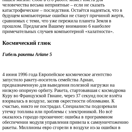
человечества весьма неприятные – если не сказать
катастрофические – последствия. Остаётся надеяться, что в
будущем компьютерные ошибки не станут причиной жертв,
сравнимых с теми, что уже пережила планета Земля в
прошлом. Предлагаем Вашему вниманию 6 наиболее
примечательных случаев компьютерной «халатности».
Космический глюк
Гибель ракеты Ariane 5
4 июня 1996 года Европейское космическое агентство
запустило ракету-носитель семейства Ариан,
предназначенную для выведения полезной нагрузки на
низкую опорную орбиту. Ракета, стартовавшая с космодрома
Куру во Французской Гвиане, через 37 секунд после взлёта
взорвалась в воздухе, засеяв окрестности обломками. К
счастью, никто не пострадал. Специалисты подозревали
утечку топлива или проблемы с электроникой. Но всё
оказалось гораздо прозаичнее: ошибка в программном
обеспечении модуля управления привела к самоуничтожению
ракеты. Миллионы евро сгорели в воздухе из-за ошибки в