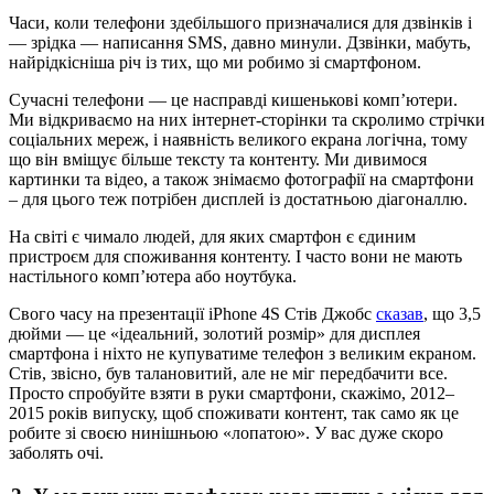
Часи, коли телефони здебільшого призначалися для дзвінків і
— зрідка — написання SMS, давно минули. Дзвінки, мабуть,
найрідкісніша річ із тих, що ми робимо зі смартфоном.
Сучасні телефони — це насправді кишенькові комп’ютери.
Ми відкриваємо на них інтернет-сторінки та скролимо стрічки
соціальних мереж, і наявність великого екрана логічна, тому
що він вміщує більше тексту та контенту. Ми дивимося
картинки та відео, а також знімаємо фотографії на смартфони
– для цього теж потрібен дисплей із достатньою діагоналлю.
На світі є чимало людей, для яких смартфон є єдиним
пристроєм для споживання контенту. І часто вони не мають
настільного комп’ютера або ноутбука.
Свого часу на презентації iPhone 4S Стів Джобс
сказав
, що 3,5
дюйми — це «ідеальний, золотий розмір» для дисплея
смартфона і ніхто не купуватиме телефон з великим екраном.
Стів, звісно, ​​був талановитий, але не міг передбачити все.
Просто спробуйте взяти в руки смартфони, скажімо, 2012–
2015 років випуску, щоб споживати контент, так само як це
робите зі своєю нинішньою «лопатою». У вас дуже скоро
заболять очі.