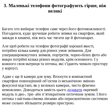
3. Маленькі телефони фотографують гірше, ніж
великі
Багато хто вибирає телефон саме через його фотоможливості.
Погодьтеся, куди зручніше робити знімки на смартфон, який
завжди в кишені, ніж весь час тягати ще й фотоапарат.
Але щоб робити на телефон фотографії хорошої якості,
потрібно кілька камер для різних умов знімання. Для
ультраширококутних знімків, портретів, чорно-білих фото або
макро потрібні кілька різних модулів, крім основного. І у
кожного своя матриця та оптика, які з’їдають чимало простору
у корпусі.
Адже є ще й камери для зуму. Впхнути в компактний
смартфон повноцінний об’єктив із механічною зміною
фокусної відстані, як у великих камерах, чисто фізично
неможливо. Доводиться замість цього
додавати
окремий
модуль із дво-, три- або п’ятикратним оптичним зумом. І його
оптика з шістьма-сімома лінзами або перископічною системою
може сильно збільшити розміри пристрою.