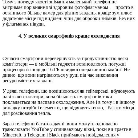
Тому з погляду якості знімання маленький телефон не
витримає порівняння зі здоровим фотофлагманом — просто в
останнього більше камер для різних завдань, краще зум плюс
додаткове місце під виділені чіпи для обробки знімків. Без них
у флагманах нікуди.
4. У великих смартфонів краще охолодження
Сучасні смартфони перевершують за продуктивністю деякі
комп’ютери — в мобільні гаджети встановлюють потужні
процесори й іноді до 16 ГБ швидкої оперативної пам’яті. Не
дивно, що вони нагріваються у руці під час виконання
ресурсомістких завдань.
У деякі телефони, що позиціюються як геймерські, вбудовують
навіть вентилятори, хоча більшість смартфонів таки
покладається на пасивне охолодження. Але і в тому і в іншому
випадку потрібні елементи, що відводять тепло, і багато місця
для розсіювання тепла.
Зараз телефони багатозадачні: вони можуть одночасно
транслювати YouTube у спливаючому вікні, поки ви граєте в
Minecraft, а Telegram і Slack приймають повідомлення у