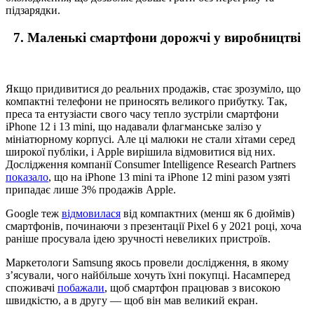
підзарядки.
7. Маленькі смартфони дорожчі у виробництві
Якщо придивитися до реальних продажів, стає зрозуміло, що
компактні телефони не приносять великого прибутку. Так,
преса та ентузіасти свого часу тепло зустріли смартфони
iPhone 12 і 13 mini, що надавали флагманське залізо у
мініатюрному корпусі. Але ці малюки не стали хітами серед
широкої публіки, і Apple вирішила відмовитися від них.
Дослідження компанії Consumer Intelligence Research Partners
показало
, що на iPhone 13 mini та iPhone 12 mini разом узяті
припадає лише 3% продажів Apple.
Google теж
відмовилася
від компактних (менш як 6 дюймів)
смартфонів, починаючи з презентації Pixel 6 у 2021 році, хоча
раніше просувала ідею зручності невеликих пристроїв.
Маркетологи Samsung якось провели дослідження, в якому
з’ясували, чого найбільше хочуть їхні покупці. Насамперед
споживачі
побажали
, щоб смартфон працював з високою
швидкістю, а в другу — щоб він мав великий екран.