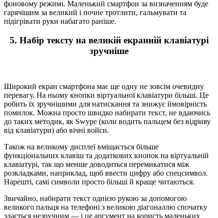
фоновому режимі. Маленький смартфон за визначенням буде
гарячішим за великий і почне тротлити, гальмувати та
підігрівати руки набагато раніше.
5. Набір тексту на великій екранній клавіатурі
зручніше
Широкий екран смартфона має ще одну не зовсім очевидну
перевагу. На ньому кнопки віртуальної клавіатури більші. Це
робить їх зручнішими для натискання та знижує ймовірність
помилок. Можна просто швидко набирати текст, не вдаючись
до таких методик, як Swype (коли водить пальцем без відриву
від клавіатури) або вічні войси.
Також на великому дисплеї вміщається більше
функціональних клавіш та додаткових кнопок на віртуальній
клавіатурі, так що менше доводиться перемикатися між
розкладками, наприклад, щоб ввести цифру або спецсимвол.
Нарешті, самі символи просто більші й краще читаються.
Звичайно, набирати текст однією рукою за допомогою
великого пальця на телефоні з великою діагоналлю спочатку
здається незручним — і це аргумент на користь маленьких