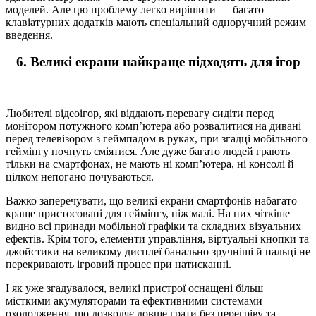
моделей. Але цю проблему легко вирішити — багато
клавіатурних додатків мають спеціальний одноручний режим
введення.
6. Великі екрани найкраще підходять для ігор
Любителі відеоігор, які віддають перевагу сидіти перед
монітором потужного комп’ютера або розвалитися на дивані
перед телевізором з геймпадом в руках, при згадці мобільного
геймінгу почнуть сміятися. Але дуже багато людей грають
тільки на смартфонах, не мають ні комп’ютера, ні консолі й
цілком непогано почуваються.
Важко заперечувати, що великі екрани смартфонів набагато
краще пристосовані для геймінгу, ніж малі. На них чіткіше
видно всі принади мобільної графіки та складних візуальних
ефектів. Крім того, елементи управління, віртуальні кнопки та
джойстики на великому дисплеї банально зручніші й пальці не
перекривають ігровий процес при натисканні.
І як уже згадувалося, великі пристрої оснащені більш
місткими акумуляторами та ефективними системами
охолодження, що дозволяє довше грати без перегріву та