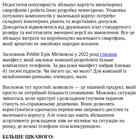
Недостатня популярність збільшує вартість мініатюрних
смартфонів і робить їхню розробку невигідною. Упаковка
потужних компонентів у маленький корпус потребує
складних інженерних рішень та жорсткіших допусків.
Доводиться відмовлятися від друкованих плат стандартного
розміру та виготовляти зменшені версії на замовлення. Все це
збільшує витрати на виробництво маленького смартфона,
який зрештою не завойовує народне кохання.
Засновник Pebble Ерік Мігіковскі у 2022 році
створив
маніфест, який закликає компанії розробляти більше
компактних телефонів. За два роки маніфест набрав близько
41 тисячі підписів. Чи багато це, чи мало? Для компаній із
мільйонними ринками, очевидно, мало.
Висновок тут простий: компакти — це нішевий продукт, який
просто не потрібний більшості споживачів. Можливо ситуація
зміниться, коли пристрої з розкладним гнучким екраном
стануть по-справжньому дешевими. Вони дозволять
користуватися одночасно перевагами широкого дисплея та
маленького корпусу. Але поки що навіть збільшення
асортименту розкладачок ніяк не впливає на ситуацію на
ринку, де великі телефони поза конкуренцією.
БІЛЬШЕ ЦІКАВОГО: