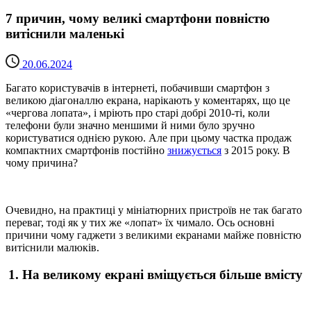
7 причин, чому великі смартфони повністю
витіснили маленькі
20.06.2024
Багато користувачів в інтернеті, побачивши смартфон з
великою діагоналлю екрана, нарікають у коментарях, що це
«чергова лопата», і мріють про старі добрі 2010-ті, коли
телефони були значно меншими й ними було зручно
користуватися однією рукою. Але при цьому частка продаж
компактних смартфонів постійно
знижується
з 2015 року. В
чому причина?
Очевидно, на практиці у мініатюрних пристроїв не так багато
переваг, тоді як у тих же «лопат» їх чимало. Ось основні
причини чому гаджети з великими екранами майже повністю
витіснили малюків.
1. На великому екрані вміщується більше вмісту