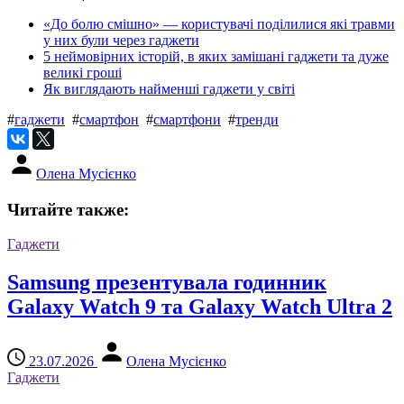
«До болю смішно» — користувачі поділилися які травми
у них були через гаджети
5 неймовірних історій, в яких замішані гаджети та дуже
великі гроші
Як виглядають найменші гаджети у світі
#
гаджети
#
смартфон
#
смартфони
#
тренди
Олена Мусієнко
Читайте также:
Гаджети
Samsung презентувала годинник
Galaxy Watch 9 та Galaxy Watch Ultra 2
23.07.2026
Олена Мусієнко
Гаджети