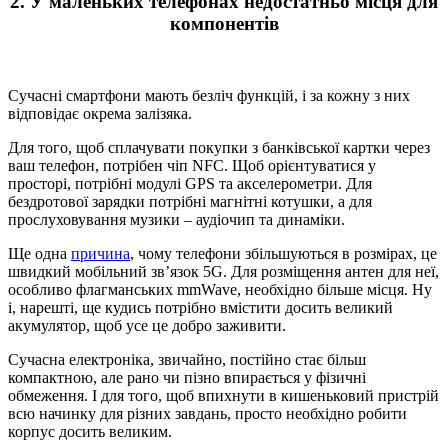
2. У маленьких телефонах недостатньо місця для
компонентів
Сучасні смартфони мають безліч функцій, і за кожну з них
відповідає окрема залізяка.
Для того, щоб сплачувати покупки з банківської картки через
ваш телефон, потрібен чіп NFC. Щоб орієнтуватися у
просторі, потрібні модулі GPS та акселерометри. Для
бездротової зарядки потрібні магнітні котушки, а для
прослуховування музики – аудіочип та динаміки.
Ще одна
причина
, чому телефони збільшуються в розмірах, це
швидкий мобільний зв’язок 5G. Для розміщення антен для неї,
особливо флагманських mmWave, необхідно більше місця. Ну
і, нарешті, ще кудись потрібно вмістити досить великий
акумулятор, щоб усе це добро заживити.
Сучасна електроніка, звичайно, постійно стає більш
компактною, але рано чи пізно впирається у фізичні
обмеження. І для того, щоб впихнути в кишеньковий пристрій
всю начинку для різних завдань, просто необхідно робити
корпус досить великим.