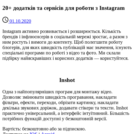
20+ додатків та сервісів для роботи з Instagram
01.10.2020
Instagram активно розвивається і розширюється. Кількість
брендів і інфлюєнсерів в соціальній мережі зростає, а разом з
ним ростуть і вимоги до контенту. Щоб полегшити роботу
блогерів, для яких швидкість публікацій має значення, існують
спеціальні програми по роботі з відео та фото. Ми склали
підбірку найяскравіших і корисних додатків — користуйтеся.
Inshot
Одна з найпопулярніших програм для монтажу відео.
Дозволяє змінювати швидкість програвання, накладати
фільтри, ефекти, переходи, обрізати картинку, накладати
декілька звукових доріжок, додавати стікери та тексти. Inshot
практично універсальний, а інтерфейс інтуїтивний. Більшість
потрібних функцій доступні у безкоштовній версії.
Вартість: безкоштовно або за підпискою.