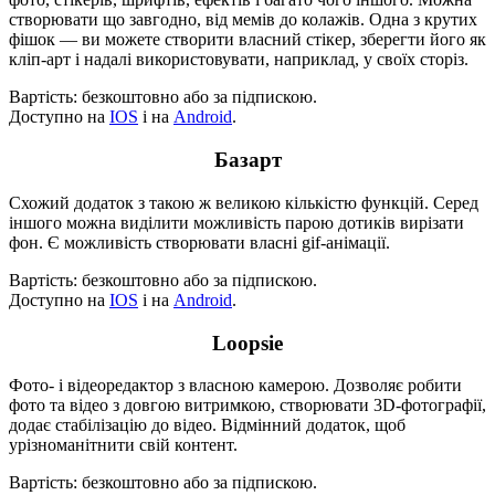
створювати що завгодно, від мемів до колажів. Одна з крутих
фішок — ви можете створити власний стікер, зберегти його як
кліп-арт і надалі використовувати, наприклад, у своїх сторіз.
Вартість: безкоштовно або за підпискою.
Доступно на
IOS
і на
Android
.
Базарт
Схожий додаток з такою ж великою кількістю функцій. Серед
іншого можна виділити можливість парою дотиків вирізати
фон. Є можливість створювати власні gif-анімації.
Вартість: безкоштовно або за підпискою.
Доступно на
IOS
і на
Android
.
Loopsie
Фото- і відеоредактор з власною камерою. Дозволяє робити
фото та відео з довгою витримкою, створювати 3D-фотографії,
додає стабілізацію до відео. Відмінний додаток, щоб
урізноманітнити свій контент.
Вартість: безкоштовно або за підпискою.