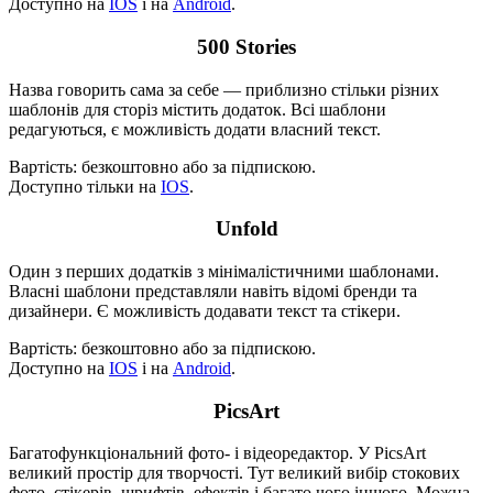
Доступно на
IOS
і на
Android
.
500 Stories
Назва говорить сама за себе — приблизно стільки різних
шаблонів для сторіз містить додаток. Всі шаблони
редагуються, є можливість додати власний текст.
Вартість: безкоштовно або за підпискою.
Доступно тільки на
IOS
.
Unfold
Один з перших додатків з мінімалістичними шаблонами.
Власні шаблони представляли навіть відомі бренди та
дизайнери. Є можливість додавати текст та стікери.
Вартість: безкоштовно або за підпискою.
Доступно на
IOS
і на
Android
.
PicsArt
Багатофункціональний фото- і відеоредактор. У PicsArt
великий простір для творчості. Тут великий вибір стокових
фото, стікерів, шрифтів, ефектів і багато чого іншого. Можна