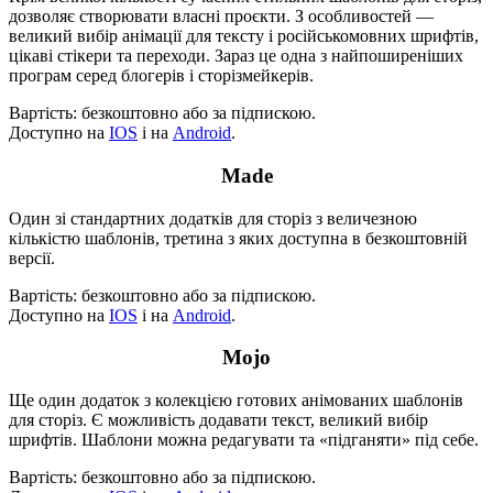
дозволяє створювати власні проєкти. З особливостей —
великий вибір анімації для тексту і російськомовних шрифтів,
цікаві стікери та переходи. Зараз це одна з найпоширеніших
програм серед блогерів і сторізмейкерів.
Вартість: безкоштовно або за підпискою.
Доступно на
IOS
і на
Android
.
Made
Один зі стандартних додатків для сторіз з величезною
кількістю шаблонів, третина з яких доступна в безкоштовній
версії.
Вартість: безкоштовно або за підпискою.
Доступно на
IOS
і на
Android
.
Mojo
Ще один додаток з колекцією готових анімованих шаблонів
для сторіз. Є можливість додавати текст, великий вибір
шрифтів. Шаблони можна редагувати та «підганяти» під себе.
Вартість: безкоштовно або за підпискою.