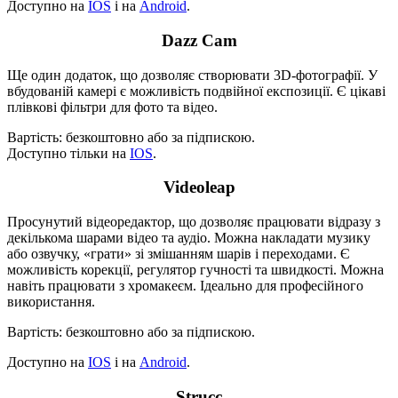
Доступно на
IOS
і на
Android
.
Dazz Cam
Ще один додаток, що дозволяє створювати 3D-фотографії. У
вбудованій камері є можливість подвійної експозиції. Є цікаві
плівкові фільтри для фото та відео.
Вартість: безкоштовно або за підпискою.
Доступно тільки на
IOS
.
Videoleap
Просунутий відеоредактор, що дозволяє працювати відразу з
декількома шарами відео та аудіо. Можна накладати музику
або озвучку, «грати» зі змішанням шарів і переходами. Є
можливість корекції, регулятор гучності та швидкості. Можна
навіть працювати з хромакеєм. Ідеально для професійного
використання.
Вартість: безкоштовно або за підпискою.
Доступно на
IOS
і на
Android
.
Strucc