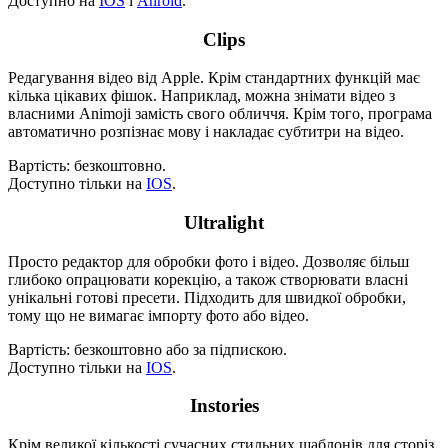
Доступно на
IOS
і
Anroid
.
Clips
Редагування відео від Apple. Крім стандартних функцій має
кілька цікавих фішок. Наприклад, можна знімати відео з
власними Animoji замість свого обличчя. Крім того, програма
автоматично розпізнає мову і накладає субтитри на відео.
Вартість: безкоштовно.
Доступно тільки на
IOS
.
Ultralight
Просто редактор для обробки фото і відео. Дозволяє більш
глибоко опрацювати корекцію, а також створювати власні
унікальні готові пресети. Підходить для швидкої обробки,
тому що не вимагає імпорту фото або відео.
Вартість: безкоштовно або за підпискою.
Доступно тільки на
IOS
.
Instories
Крім великої кількості сучасних стильних шаблонів для сторіз,