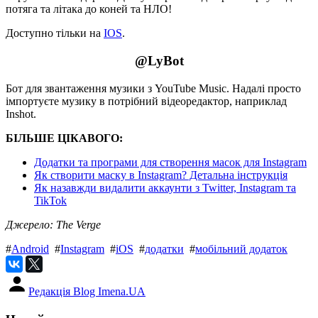
потяга та літака до коней та НЛО!
Доступно тільки на
IOS
.
@LyBot
Бот для звантаження музики з YouTube Music. Надалі просто
імпортуєте музику в потрібний відеоредактор, наприклад
Inshot.
БІЛЬШЕ ЦІКАВОГО:
Додатки та програми для створення масок для Instagram
Як створити маску в Instagram? Детальна інструкція
Як назавжди видалити аккаунти з Twitter, Instagram та
TikTok
Джерело: The Verge
#
Android
#
Instagram
#
iOS
#
додатки
#
мобільний додаток
Редакція Blog Imena.UA