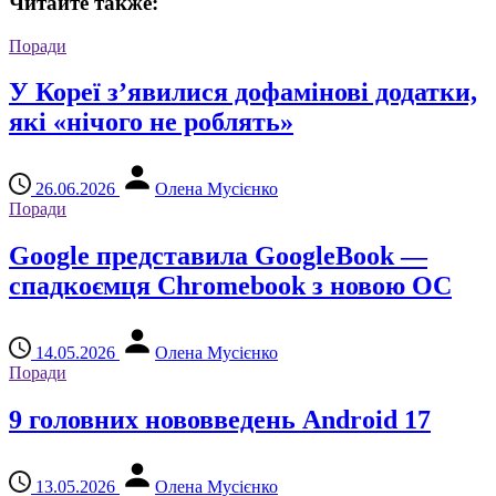
Читайте также:
Поради
У Кореї з’явилися дофамінові додатки,
які «нічого не роблять»
26.06.2026
Олена Мусієнко
Поради
Google представила GoogleBook —
спадкоємця Chromebook з новою ОС
14.05.2026
Олена Мусієнко
Поради
9 головних нововведень Android 17
13.05.2026
Олена Мусієнко