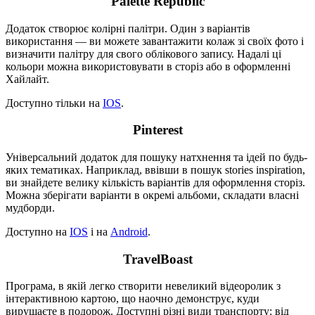
Palette Republic
Додаток створює колірні палітри. Один з варіантів
використання — ви можете завантажити колаж зі своїх фото і
визначити палітру для свого облікового запису. Надалі ці
кольори можна використовувати в сторіз або в оформленні
Хайлайт.
Доступно тільки на
IOS
.
Pinterest
Універсальний додаток для пошуку натхнення та ідей по будь-
яких тематиках. Наприклад, ввівши в пошук stories inspiration,
ви знайдете велику кількість варіантів для оформлення сторіз.
Можна зберігати варіанти в окремі альбоми, складати власні
мудборди.
Доступно на
IOS
і на
Android
.
TravelBoast
Програма, в якій легко створити невеликий відеоролик з
інтерактивною картою, що наочно демонструє, куди
вирушаєте в подорож. Доступні різні види транспорту: від