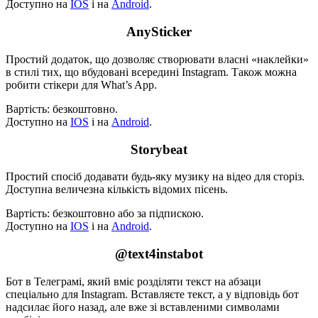
Доступно на
IOS
і на
Android
.
AnySticker
Простий додаток, що дозволяє створювати власні «наклейки»
в стилі тих, що вбудовані всередині Instagram. Також можна
робити стікери для What’s App.
Вартість: безкоштовно.
Доступно на
IOS
і на
Android
.
Storybeat
Простий спосіб додавати будь-яку музику на відео для сторіз.
Доступна величезна кількість відомих пісень.
Вартість: безкоштовно або за підпискою.
Доступно на
IOS
і на
Android
.
@text4instabot
Бот в Телеграмі, який вміє розділяти текст на абзаци
спеціально для Instagram. Вставляєте текст, а у відповідь бот
надсилає його назад, але вже зі вставленими символами