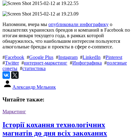
Напомним, вчера мы
опубликовали инфографику
о
показателях украинских брендов и компаний в Facebook по
итогам января текущего года, в рамках которой
обнаружилось, что наибольшим интересом пользуются
алкогольные бренды и проекты в сфере e-commerce.
#
Facebook
#
Google Plus
#
Instagram
#
LinkedIn
#
Pinterest
#
Twitter
#
интернет-маркетинг
#
Инфографика
#
полезные
советы
#
статистика
Александр Мельник
Читайте также:
Маркетинг
Історії кохання технологічних
магнатів до дня всіх закоханих