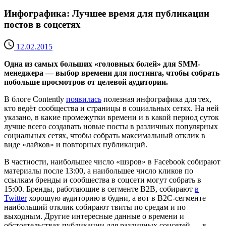
Инфографика: Лучшее время для публикации
постов в соцсетях
12.02.2015
Одна из самых больших «головных болей» для SMM-
менеджера — выбор времени для постинга, чтобы собрать
побольше просмотров от целевой аудитории.
В блоге Contently
появилась
полезная инфографика для тех,
кто ведёт сообщества и страницы в социальных сетях. На ней
указано, в какие промежутки времени и в какой период суток
лучше всего создавать новые посты в различных популярных
социальных сетях, чтобы собрать максимальный отклик в
виде «лайков» и повторных публикаций.
В частности, наибольшее число «шэров» в Facebook собирают
материалы после 13:00, а наибольшее число кликов по
ссылкам бренды и сообщества в соцсети могут собрать в
15:00. Бренды, работающие в сегменте В2В, собирают
в
Twitter
хорошую аудиторию в будни, а вот в В2С-сегменте
наибольший отклик собирают твиты по средам и по
выходным. Другие интересные данные о времени и
обстоятельствах публикации для различных соцсетей — в