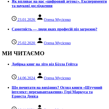
Як впливає на нас «цифровий детокс». Експерименти
та наукові дослідження
23.01.2026
Олена Мусієнко
Самотність — люди яких професій під загрозою?
25.02.2020
Олена Мусієнко
МИ ЧИТАЄМО
Добірка книг на літо від Білла Гейтса
14.06.2024
Олена Мусієнко
Що почитати на вихідних? Огляд книги «Штучний
інтелект: перезавантаження» Гері Маркуса та
Ернеста Девіса