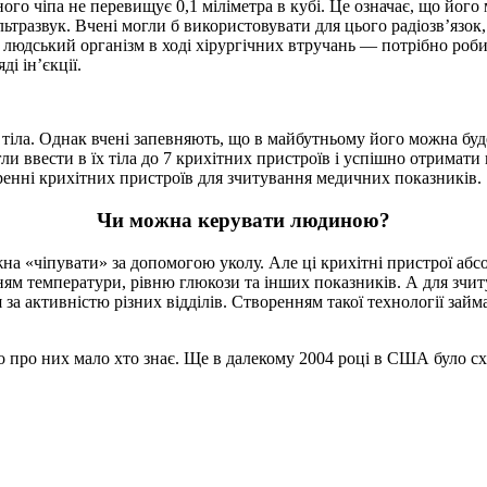
ного чіпа не перевищує 0,1 міліметра в кубі. Це означає, що йог
льтразвук. Вчені могли б використовувати для цього радіозв’язок
людський організм в ході хірургічних втручань — потрібно робити
і ін’єкції.
 тіла. Однак вчені запевняють, що в майбутньому його можна б
 ввести в їх тіла до 7 крихітних пристроїв і успішно отримати 
ренні крихітних пристроїв для зчитування медичних показників.
Чи можна керувати людиною?
на «чіпувати» за допомогою уколу. Але ці крихітні пристрої аб
м температури, рівню глюкози та інших показників. А для зчит
за активністю різних відділів. Створенням такої технології займ
о про них мало хто знає. Ще в далекому 2004 році в США було сх