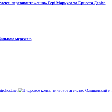
лект: перезавантаження» Гері Маркуса та Ернеста Девіса
обальною мережею