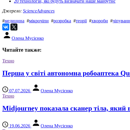
20 технологій, які будуть визначати наше майбутнє
Джерело:
ScienceAdvances
#
медицина
#
мікрочіпи
#
розробка
#
теорії
#
хвороби
#
чіпуван
Олена Мусієнко
Читайте также:
Техно
Перша у світі автономна робоаптека Qu
07.07.2026
Олена Мусієнко
Техно
Midjourney показала сканер тіла, яки
19.06.2026
Олена Мусієнко