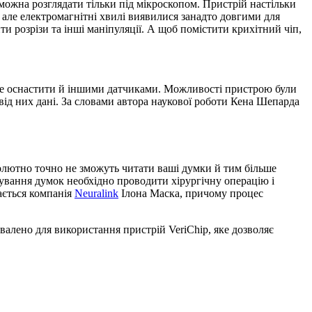
о можна розглядати тільки під мікроскопом. Пристрій настільки
, але електромагнітні хвилі виявилися занадто довгими для
 розрізи та інші маніпуляції. А щоб помістити крихітний чіп,
уде оснастити й іншими датчиками. Можливості пристрою були
від них дані. За словами автора наукової роботи Кена Шепарда
солютно точно не зможуть читати ваші думки й тим більше
ування думок необхідно проводити хірургічну операцію і
ається компанія
Neuralink
Ілона Маска, причому процес
валено для використання пристрій VeriChip, яке дозволяє