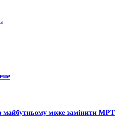
ня
eue
й в майбутньому може замінити МРТ