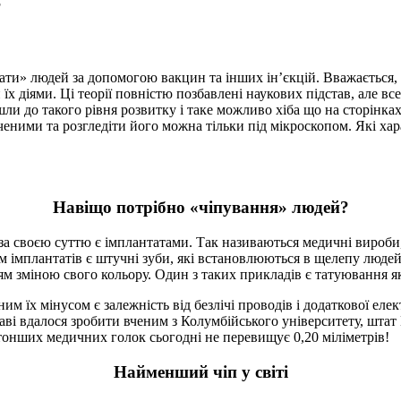
?
вати» людей за допомогою вакцин та інших ін’єкцій. Вважається, 
їх діями. Ці теорії повністю позбавлені наукових підстав, але 
ли до такого рівня розвитку і таке можливо хіба що на сторінка
вченими та розгледіти його можна тільки під мікроскопом. Які х
Навіщо потрібно «чіпування» людей?
за своєю суттю є імплантатами. Так називаються медичні вироби,
імплантатів є штучні зуби, які встановлюються в щелепу людей 
’ям зміною свого кольору. Один з таких прикладів є татуювання 
им їх мінусом є залежність від безлічі проводів і додаткової ел
аві вдалося зробити вченим з Колумбійського університету, шта
тонших медичних голок сьогодні не перевищує 0,20 міліметрів!
Найменший чіп у світі