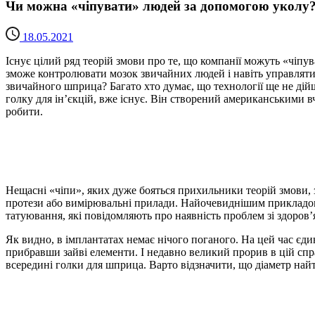
Чи можна «чіпувати» людей за допомогою уколу
18.05.2021
Існує цілий ряд теорій змови про те, що компанії можуть «чіпу
зможе контролювати мозок звичайних людей і навіть управляти 
звичайного шприца? Багато хто думає, що технології ще не дійш
голку для ін’єкцій, вже існує. Він створений американськими 
робити.
Нещасні «чіпи», яких дуже бояться прихильники теорій змови, 
протези або вимірювальні прилади. Найочевиднішим прикладом 
татуювання, які повідомляють про наявність проблем зі здоров
Як видно, в імплантатах немає нічого поганого. На цей час єдин
прибравши зайві елементи. І недавно великий прорив в цій спр
всередині голки для шприца. Варто відзначити, що діаметр най