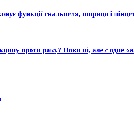
онує функції скальпеля, шприца і пінце
цину проти раку? Поки ні, але є одне «а
ы