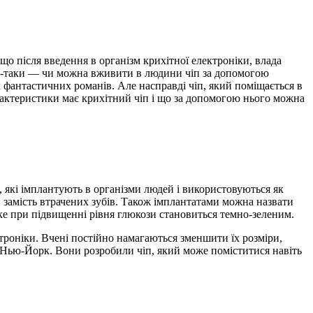
що після введення в організм крихітної електроніки, влада
все-таки — чи можна вживити в людини чіп за допомогою
х фантастичних романів. Але насправді чіп, який поміщається в
арактеристики має крихітний чіп і що за допомогою нього можна
 які імплантують в організми людей і використовуються як
замість втрачених зубів. Також імплантатами можна назвати
яке при підвищенні рівня глюкози становиться темно-зеленим.
ектроніки. Вчені постійно намагаються зменшити їх розміри,
т Нью-Йорк. Вони розробили чіп, який може поміститися навіть