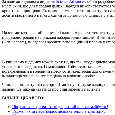
За даними наукового видання
Science Advances
, об’єм розробле
маленький, що для передачі даних і зарядки використовується у
крихітного пристрою. Як правило, імплантати імплантуються в 
досить ввести його в м’яз людини за допомогою шприца у вигляд
На цю мить створений чіп вміє тільки вимірювати температуру
продемонстровані на прикладі лабораторних мишей. Вчені змогли
(Ken Shepard), їм вдалося зробити революційний прорив у ство
В кінцевому підсумку можна сказати, що так, людей дійсно мож
управляти поведінкою. Їх можливості обмежуються вимірювання
встановлювати в головний мозок сотні електродів для стеження 
імплантації чіпа виконує спеціально навчений робот.
Чіпи, що імплантуються в організми існують дуже давно, прост
лікарям швидко дізнаватися про стан здоров’я пацієнтів.
БІЛЬШЕ ЦІКАВОГО:
Чіпування людства – невідворотний шлях в майбутнє!
Гаджет, який перетворює людське тепло в електрику