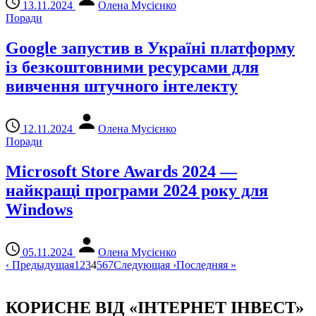
13.11.2024
Олена Мусієнко
Поради
Google запустив в Україні платформу
із безкоштовними ресурсами для
вивчення штучного інтелекту
12.11.2024
Олена Мусієнко
Поради
Microsoft Store Awards 2024 —
найкращі програми 2024 року для
Windows
05.11.2024
Олена Мусієнко
‹
Предыдущая
1
2
3
4
5
6
7
Следующая
›
Последняя
»
КОРИСНЕ ВІД «ІНТЕРНЕТ ІНВЕСТ»