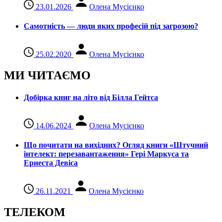
23.01.2026
Олена Мусієнко
Самотність — люди яких професій під загрозою?
25.02.2020
Олена Мусієнко
МИ ЧИТАЄМО
Добірка книг на літо від Білла Гейтса
14.06.2024
Олена Мусієнко
Що почитати на вихідних? Огляд книги «Штучний
інтелект: перезавантаження» Гері Маркуса та
Ернеста Девіса
26.11.2021
Олена Мусієнко
ТЕЛЕКОМ