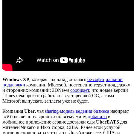
Windows XP
, которая год назад осталась
без официальной
поддержки
компании Microsoft, постепенно теряет поддержку
и сторонних компаний: 3DNews
сообщает
, что новые версии
iTunes некорректно работают в устаревшей ОС, а сама
Microsoft выпускать заплаты уже не будет.
Компания
Uber
, чья
sharing-модель ведения бизнеса
набирает
всё больше популярности по всему миру,
добавила
в
мобильное приложение сервис доставки еды
UberEATS
для
жителей Чикаго и Нью-Йорка, США. Ранее этой услугой
могли воспользоваться только в Лос-Анджелесе, США, и