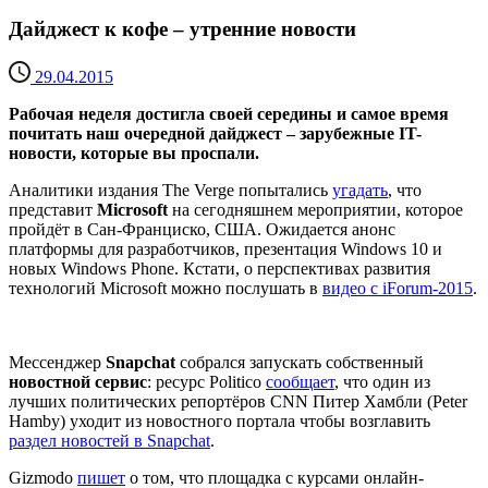
Дайджест к кофе – утренние новости
29.04.2015
Рабочая неделя достигла своей середины и самое время
почитать наш очередной дайджест – зарубежные IT-
новости, которые вы проспали.
Аналитики издания The Verge попытались
угадать
, что
представит
Microsoft
на сегодняшнем мероприятии, которое
пройдёт в Сан-Франциско, США. Ожидается анонс
платформы для разработчиков, презентация Windows 10 и
новых Windows Phone. Кстати, о перспективах развития
технологий Microsoft можно послушать в
видео с iForum-2015
.
Мессенджер
Snapchat
собрался запускать собственный
новостной сервис
: ресурс Politico
сообщает
, что один из
лучших политических репортёров CNN Питер Хамбли (Peter
Hamby) уходит из новостного портала чтобы возглавить
раздел новостей в Snapchat
.
Gizmodo
пишет
о том, что площадка с курсами онлайн-