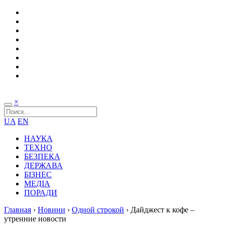
×
UA
EN
НАУКА
ТЕХНО
БЕЗПЕКА
ДЕРЖАВА
БІЗНЕС
МЕДІА
ПОРАДИ
Главная
›
Новини
›
Одной строкой
›
Дайджест к кофе –
утренние новости