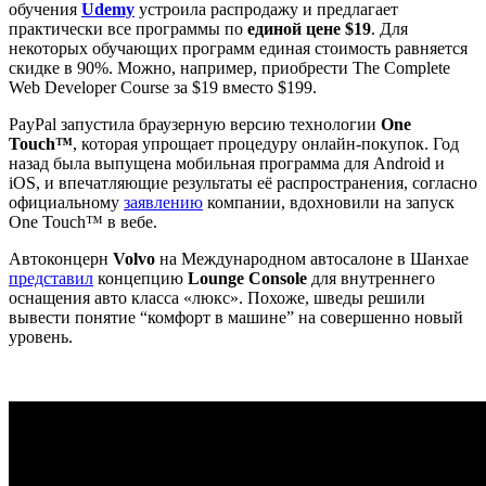
обучения
Udemy
устроила распродажу и предлагает
практически все программы по
единой цене $19
. Для
некоторых обучающих программ единая стоимость равняется
скидке в 90%. Можно, например, приобрести The Complete
Web Developer Course за $19 вместо $199.
PayPal запустила браузерную версию технологии
One
Touch™
, которая упрощает процедуру онлайн-покупок. Год
назад была выпущена мобильная программа для Android и
iOS, и впечатляющие результаты её распространения, согласно
официальному
заявлению
компании, вдохновили на запуск
One Touch™ в вебе.
Автоконцерн
Volvo
на Международном автосалоне в Шанхае
представил
концепцию
Lounge Console
для внутреннего
оснащения авто класса «люкс». Похоже, шведы решили
вывести понятие “комфорт в машине” на совершенно новый
уровень.