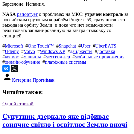
Барселоне, Испания.
NASA
рапортует
о проблемах на МКС:
утрачен контроль
за
российским грузовым кораблём Progress 59, сразу после его
выхода на орбиту Земли, и пока что нет возможности
реализовать запланированную на завтра стыковку со
станцией.
#
Microsoft
#
One Touch™
#
Snapchat
#
Uber
#
UberEATS
#
Udemy
#
Volvo
#
Windows XP
#
дайджесты
#
доставка
#
космос
#
машины
#
мессенджер
#
мобильные приложения
#
онлайн-обучение
#
платёжные системы
Катерина Прогнімак
Читайте также:
Одной строкой
Супутник-дзеркало яке відбиває
сонячне світло і освітлює Землю вночі