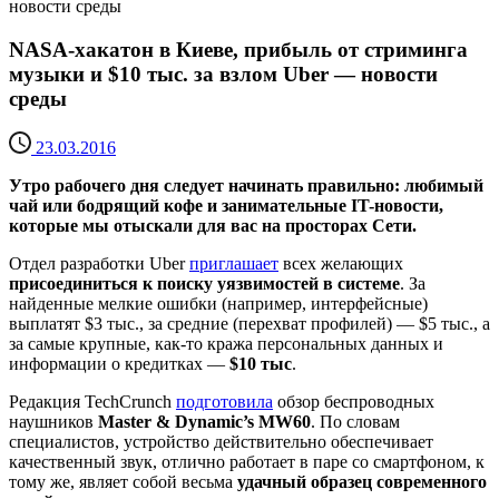
новости среды
NASA-хакатон в Киеве, прибыль от стриминга
музыки и $10 тыс. за взлом Uber — новости
среды
23.03.2016
Утро рабочего дня следует начинать правильно: любимый
чай или бодрящий кофе и занимательные IT-новости,
которые мы отыскали для вас на просторах Сети.
Отдел разработки Uber
приглашает
всех желающих
присоединиться к поиску уязвимостей в системе
. За
найденные мелкие ошибки (например, интерфейсные)
выплатят $3 тыс., за средние (перехват профилей) — $5 тыс., а
за самые крупные, как-то кража персональных данных и
информации о кредитках —
$10 тыс
.
Редакция TechCrunch
подготовила
обзор беспроводных
наушников
Master & Dynamic’s MW60
. По словам
специалистов, устройство действительно обеспечивает
качественный звук, отлично работает в паре со смартфоном, к
тому же, являет собой весьма
удачный образец современного