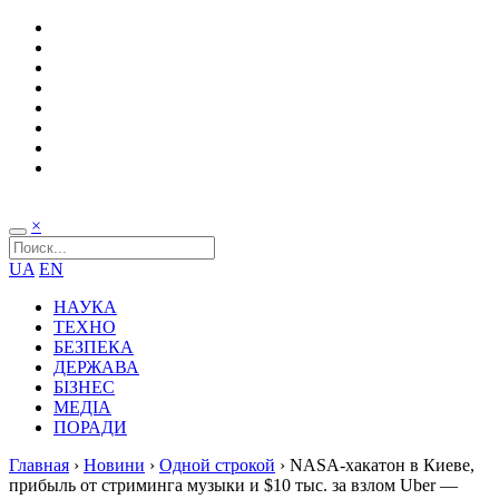
×
UA
EN
НАУКА
ТЕХНО
БЕЗПЕКА
ДЕРЖАВА
БІЗНЕС
МЕДІА
ПОРАДИ
Главная
›
Новини
›
Одной строкой
›
NASA-хакатон в Киеве,
прибыль от стриминга музыки и $10 тыс. за взлом Uber —