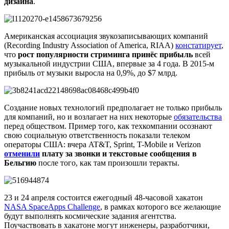
дизайна
.
Американская ассоциация звукозаписывающих компаний
(Recording Industry Association of America, RIAA)
констатирует
,
что
рост популярности стриминга принёс прибыль
всей
музыкальной индустрии США, впервые за 4 года. В 2015-м
прибыль от музыки выросла на 0,9%, до $7 млрд.
Создание новых технологий предполагает не только прибыль
для компаний, но и возлагает на них некоторые
обязательства
перед обществом. Пример того, как техкомпании осознают
свою социальную ответственность показали телеком
операторы США: вчера AT&T, Sprint, T-Mobile и Verizon
отменили
плату за звонки и текстовые сообщения в
Бельгию
после того, как там произошли теракты.
23 и 24 апреля состоится ежегодный 48-часовой хакатон
NASA SpaceApps Challenge
, в рамках которого все желающие
будут выполнять космические задания агентства.
Поучаствовать в хакатоне могут инженеры, разработчики,