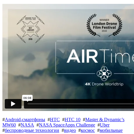
#
Android-смартфоны
#
HTC
#
HTC 10
#
Master & Dynamic’s
MW60
#
NASA
#
NASA SpaceApps Challenge
#
Uber
#
беспроводные технологии
#
видео
#
космос
#
мобильные