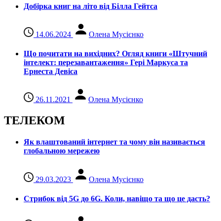
Добірка книг на літо від Білла Гейтса
14.06.2024
Олена Мусієнко
Що почитати на вихідних? Огляд книги «Штучний
інтелект: перезавантаження» Гері Маркуса та
Ернеста Девіса
26.11.2021
Олена Мусієнко
ТЕЛЕКОМ
Як влаштований інтернет та чому він називається
глобальною мережею
29.03.2023
Олена Мусієнко
Стрибок від 5G до 6G. Коли, навіщо та що це даcть?