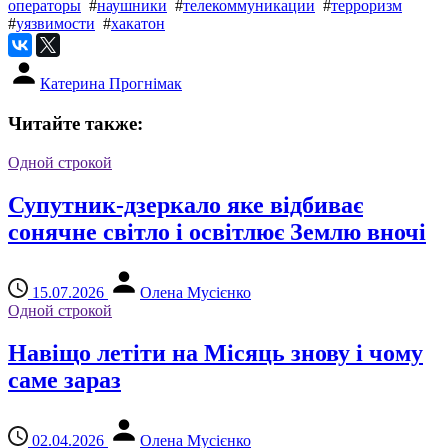
операторы
#
наушники
#
телекоммуникации
#
терроризм
#
уязвимости
#
хакатон
Катерина Прогнімак
Читайте также:
Одной строкой
Супутник-дзеркало яке відбиває
сонячне світло і освітлює Землю вночі
15.07.2026
Олена Мусієнко
Одной строкой
Навіщо летіти на Місяць знову і чому
саме зараз
02.04.2026
Олена Мусієнко