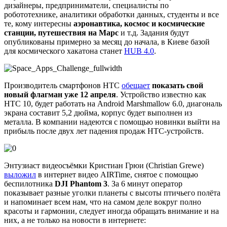
дизайнеры, предприниматели, специалисты по
робототехнике, аналитики обработки данных, студенты и все
те, кому интересны
аэронавтика, космос и космические
станции, путешествия на Марс
и т.д. Задания будут
опубликованы примерно за месяц до начала, в Киеве базой
для космического хакатона станет
HUB 4.0
.
Производитель смартфонов HTC
обещает
показать свой
новый флагман уже 12 апреля
. Устройство известно как
HTC 10, будет работать на Android Marshmallow 6.0, диагональ
экрана составит 5,2 дюйма, корпус будет выполнен из
металла. В компании надеются с помощью новинки выйти на
прибыль после двух лет падения продаж HTC-устройств.
Энтузиаст видеосъёмки Кристиан Грюи (Christian Grewe)
выложил
в интернет видео AIRTime, снятое с помощью
беспилотника
DJI Phantom 3
. За 6 минут оператор
показывает разные уголки планеты с высоты птичьего полёта
и напоминает всем нам, что на самом деле вокруг полно
красоты и гармонии, следует иногда обращать внимание и на
них, а не только на новости в интернете: