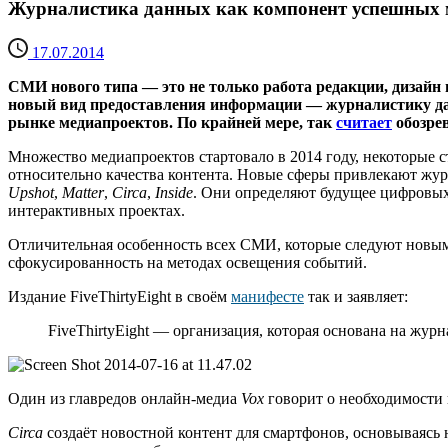
Журналистика данных как компонент успешных 
17.07.2014
СМИ нового типа — это не только работа редакции, дизайн
новый вид предоставления информации — журналистику данн
рынке медиапроектов. По крайней мере, так
считает
обозрев
Множество медиапроектов стартовало в 2014 году, некоторые 
относительно качества контента. Новые сферы привлекают жур
Upshot
,
Matter
,
Circa
,
Inside
. Они определяют будущее цифровых
интерактивных проектах.
Отличительная особенность всех СМИ, которые следуют новым 
сфокусированность на методах освещения событий.
Издание FiveThirtyEight в своём
манифесте
так и заявляет:
FiveThirtyEight — организация, которая основана на жур
Один из главредов онлайн-медиа
Vox
говорит о необходимости 
Circa
создаёт новостной контент для смартфонов, основываясь