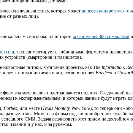
ширяют историю новыми деталями.
итическую журналистику, которая может
донести конкретную точ
ие от разных лиц).
 радикальным способом: их истории
ограничены 300 символами
и
um.com
, экспериментирует с гибридными форматами предоставл
х устройств (смартфонов и планшетов).
новостные потоки, хотя такие проекты, как
The Information
,
Re
к ключ к вниманию аудитории, легли в основу
Buzzfeed
и
Upwort
ые форматы материалов подстраиваются под них. Следующий ша
анонсы) к экспериментальным (в которых данные будут играть к
d, Forbes
) или месте (
Texas Monthly, New York
), то теперь они «об
 на разные темы. Момент и форма подачи приобретают куда боль
 успешного СМИ. Задача реализовать этот приём на достойном 
тво изданий и у нас, и за рубежом.