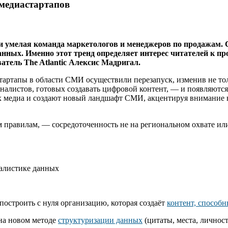
медиастартапов
 и умелая команда маркетологов и менеджеров по продажам.
ых. Именно этот тренд определяет интерес читателей к прое
атель The Atlantic Алексис Мадригал.
стартапы в области СМИ осуществили перезапуск, изменив не то
налистов, готовых создавать цифровой контент, — и появляются
 медиа и создают новый ландшафт СМИ, акцентируя внимание н
правилам, — сосредоточенность не на региональном охвате или 
налистике данных
построить с нуля организацию, которая создаёт
контент, способ
 на новом методе
структуризации данных
(цитаты, места, личнос