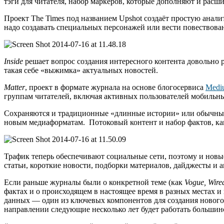
тэги для читателя, набор маркеров, которые дополняют и рас
Проект The Times под названием Upshot создаёт простую анал
надо создавать специальных персонажей или вести повествован
Inside
решает вопрос создания интересного контента довольно
такая себе «выжимка» актуальных новостей.
Matter
, проект в формате журнала на основе блогосервиса
Medi
группам читателей, включая активных пользователей мобильны
Сохраняются и традиционные «длинные истории» или обычные 
новым медиаформатам. Потоковый контент и набор фактов, ка
Трафик теперь обеспечивают социальные сети, поэтому и нов
статьи, короткие новости, подборки материалов, дайджесты и 
Если раньше журналы были о конкретной теме (как
Vogue, Wire
фактах и о происходящем в настоящее время в разных местах и
данных — один из ключевых компонентов для создания нового
направлении следующие несколько лет будет работать большинс