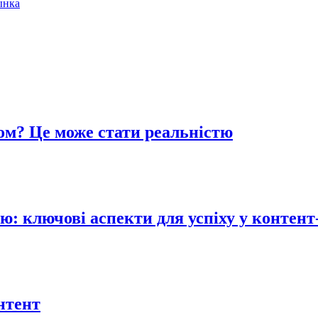
ынка
ом? Це може стати реальністю
 ключові аспекти для успіху у контент-
нтент