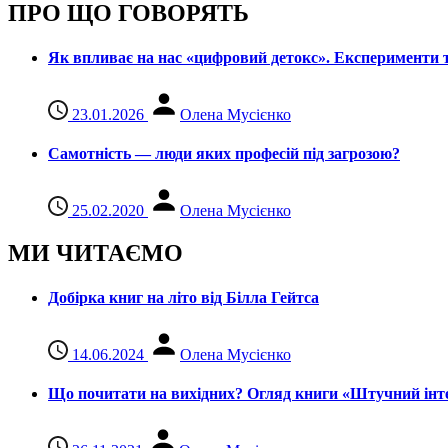
ПРО ЩО ГОВОРЯТЬ
Як впливає на нас «цифровий детокс». Експерименти т
23.01.2026
Олена Мусієнко
Самотність — люди яких професій під загрозою?
25.02.2020
Олена Мусієнко
МИ ЧИТАЄМО
Добірка книг на літо від Білла Гейтса
14.06.2024
Олена Мусієнко
Що почитати на вихідних? Огляд книги «Штучний інте