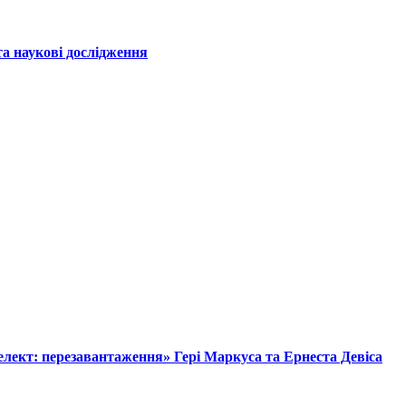
а наукові дослідження
лект: перезавантаження» Гері Маркуса та Ернеста Девіса