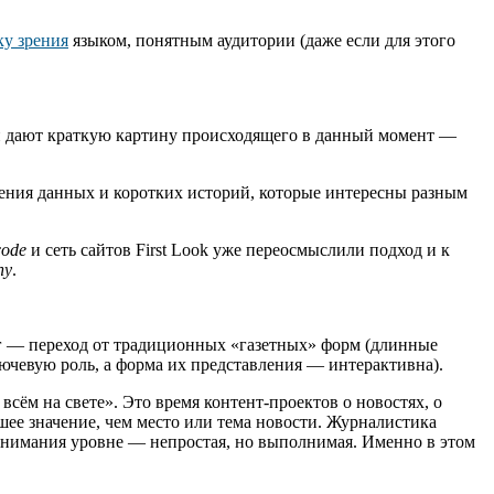
ку зрения
языком, понятным аудитории (даже если для этого
 дают краткую картину происходящего в данный момент —
ения данных и коротких историй, которые интересны разным
code
и сеть сайтов First Look уже переосмыслили подход и к
hy
.
г — переход от традиционных «газетных» форм (длинные
лючевую роль, а форма их представления — интерактивна).
о всём на свете». Это время контент-проектов о новостях, о
шее значение, чем место или тема новости. Журналистика
внимания уровне — непростая, но выполнимая. Именно в этом