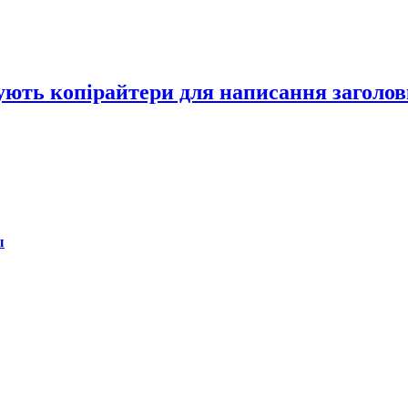
вують копірайтери для написання заголов
ы