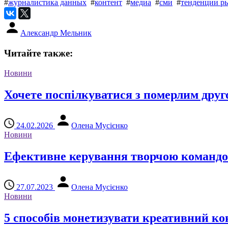
#
журналистика данных
#
контент
#
медиа
#
сми
#
тенденции р
Александр Мельник
Читайте также:
Новини
Хочете поспілкуватися з померлим друг
24.02.2026
Олена Мусієнко
Новини
Ефективне керування творчою командою:
27.07.2023
Олена Мусієнко
Новини
5 способів монетизувати креативний ко