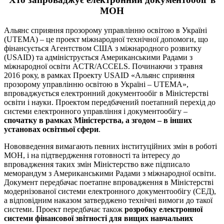
МОН
Альянс сприяння прозорому управлінню освітою в Україні
(UTEMA) – це проект міжнародної технічної допомоги, що
фінансується Агентством США з міжнародного розвитку
(USAID) та адмініструється Американськими Радами з
міжнародної освіти ACTR/ACCELS. Починаючи з травня
2016 року, в рамках Проекту USAID «Альянс сприяння
прозорому управлінню освітою в Україні – UTEMА»,
впроваджується електронний документообіг в Міністерстві
освіти і науки. Проектом передбачений поетапний перехід до
системи електронного управління і документообігу –
спочатку в рамках Міністерства, а згодом – в інших
установах освітньої сфери
.
Нововведення вимагають певних інституційних змін в роботі
МОН, і на підтвердження готовності та інтересу до
впровадження таких змін Міністерство вже підписало
меморандум з Американськими Радами з міжнародної освіти.
Документ передбачає поетапне впровадження в Міністерстві
модернізованої системи електронного документообігу (СЕД),
а відповідним наказом затверджено технічні вимоги до такої
системи. Проект передбачає також
розробку електронної
системи фінансової звітності для вищих навчальних