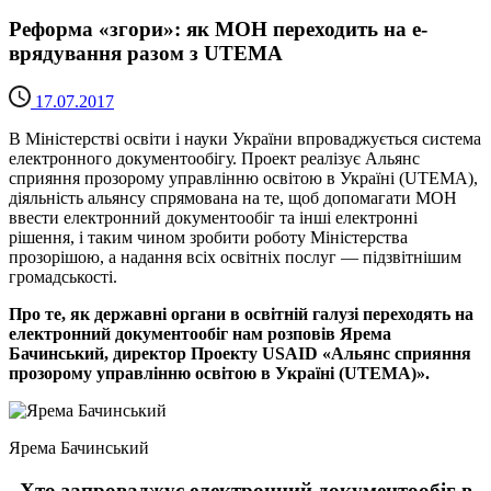
Реформа «згори»: як МОН переходить на е-
врядування разом з UТЕMA
17.07.2017
В Міністерстві освіти і науки України впроваджується система
електронного документообігу. Проект реалізує Альянс
сприяння прозорому управлінню освітою в Україні (UТЕMA),
діяльність альянсу спрямована на те, щоб допомагати МОН
ввести електронний документообіг та інші електронні
рішення, і таким чином зробити роботу Міністерства
прозорішою, а надання всіх освітніх послуг — підзвітнішим
громадськості.
Про те, як державні органи в освітній галузі переходять на
електронний документообіг нам розповів Ярема
Бачинський, директор Проекту USAID «Альянс сприяння
прозорому управлінню освітою в Україні (UTEMA)».
Ярема Бачинський
Хто запроваджує електронний документообіг в