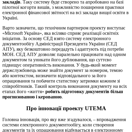
закладів
. Таку систему буде створено та апробовано на базі
пілотної когорти вишів, з можливістю поширення практики
електронної фінансової звітності на всі заклади вищої освіти в
Україні.
Варто зазначити, що технічним партнером проекту виступає
«Microsoft Україна», яка всіляко сприяє реалізації освітніх
ініціатив. За основу СЕД взято систему електронного
документообігу Адміністрації Президента України (СЕД
АПУ), яку безкоштовно передадуть і адаптують під потреби
МОН. СЕД АПУ дозволяє паралельно працювати над одним
документом та уникати його дублювання, що суттєво
підвищує оперативність виконання. У будь-який момент
держслужбовець може знайти документ за номером, темою
або контекстом, визначити відповідального за його
опрацювання та побачити статистику затримки кожним зі
співробітників. Такий контроль виконання документу на всіх
етапах його «життя»
робить підготовку документів більш
прогнозованою і керованою
.
Про інновації проекту UTEMА
Головна інновація, про яку вже згадувалося, – впровадження
системи електронного документообігу, коли створення
документів та їх опрацювання відбувається в електронному