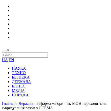
×
UA
EN
НАУКА
ТЕХНО
БЕЗПЕКА
ДЕРЖАВА
БІЗНЕС
МЕДІА
ПОРАДИ
Главная
›
Держава
›
Реформа «згори»: як МОН переходить на
е-врядування разом з UТЕMA