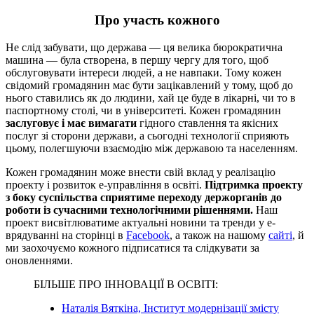
Про участь кожного
Не слід забувати, що держава — ця велика бюрократична
машина — була створена, в першу чергу для того, щоб
обслуговувати інтереси людей, а не навпаки. Тому кожен
свідомий громадянин має бути зацікавлений у тому, щоб до
нього ставились як до людини, хай це буде в лікарні, чи то в
паспортному столі, чи в університеті. Кожен громадянин
заслуговує і має вимагати
гідного ставлення та якісних
послуг зі сторони держави, а сьогодні технології сприяють
цьому, полегшуючи взаємодію між державою та населенням.
Кожен громадянин може внести свій вклад у реалізацію
проекту і розвиток е-управління в освіті.
Підтримка проекту
з боку суспільства сприятиме переходу держорганів до
роботи із сучасними технологічними рішеннями.
Наш
проект висвітлюватиме актуальні новини та тренди у е-
врядуванні на сторінці в
Facebook
, а також на нашому
сайті
, й
ми заохочуємо кожного підписатися та слідкувати за
оновленнями.
БІЛЬШЕ ПРО ІННОВАЦІЇ В ОСВІТІ:
Наталія Вяткіна, Інститут модернізації змісту