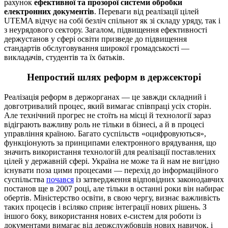
рахунок
ефективної та прозорої системи обробки
електронних документів
. Переваги від реалізації цілей
UТЕMA відчує на собі безліч спільнот як зі складу уряду, так і
з неурядового сектору. Загалом, підвищення ефективності
держустанов у сфері освіти призведе до підвищення
стандартів обслуговування широкої громадськості —
викладачів, студентів та їх батьків.
Непростий шлях реформ в держсекторі
Реалізація реформ в держорганах — це завжди складний і
довготривалий процес, який вимагає співпраці усіх сторін.
Але технічний прогрес не стоїть на місці й технології зараз
відіграють важливу роль не тільки в бізнесі, а й в процесі
управління країною. Багато суспільств «оцифровуються»,
функціонують за принципами електронного врядування, що
значить використання технологій для реалізації поставлених
цілей у державній сфері. Україна не може та й нам не вигідно
існувати поза цими процесами — перехід до інформаційного
суспільства
почався
із затвердження відповідних законодавчих
постанов ще в 2007 році, але тільки в останні роки він набирає
обертів. Міністерство освіти, в свою чергу, визнає важливість
таких процесів і всіляко сприяє інтеграції нових рішень. З
іншого боку, використання нових е-систем для роботи із
документами вимагає від держслужбовців нових навичок, і