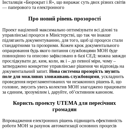
Інсталяція «Бюрократ і Я», що виражає суть двох різних світів
— паперового та електронного
Про новий рівень прозорості
Проект націлений максимально оптимізувати всі ділові та
управлінські процеси в Міністерстві, що так чи інакше
підлягають документуванню, для того, щоб ці процеси стали
стандартними та прозорими. Кожен крок документального
опрацювання будь якого питання службовцями МОН буде
повноцінно та описово зафіксовано в базі СЕД: можна завжди
прослідкувати де, ким, коли, як і – до певної міри, чому –
затверджено конкретне управлінське рішення чи відповідь на
документальний запит.
Нова системна прозорість звузить
поле для можливих зловживань службовцями
, ускладнить
проведення нерегламентованих чи незаконних рішень й, що
головне, змусить увесь колектив МОН злагоджено працювати
за єдиним, зрозумілим і, даруйте, об’єктивним каноном.
Користь проекту UТЕMA для пересічних
громадян
Впровадження електронних рішень підвищить ефективність
роботи МОН за рахунок автоматизації основних процесів