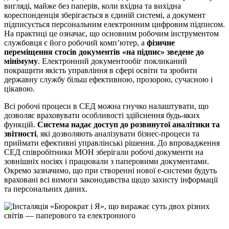
вигляді, майже без паперів, коли вхідна та вихідна
кореспонденція зберігається в єдиній системі, а документ
підписується персональним електронним цифровим підписом.
На практиці це означає, що основним робочим інструментом
службовця є його робочий комп’ютер, а
фізичне
переміщення стосів документів «на підпис» зведене до
мінімуму
. Електронний документообіг покликаний
покращити якість управління в сфері освіти та зробити
державну службу більш ефективною, прозорою, сучасною і
цікавою.
Всі робочі процеси в СЕД можна гнучко налаштувати, що
дозволяє враховувати особливості здійснення будь-яких
функцій.
Система надає доступ до розвинутої аналітики та
звітності
, які дозволяють аналізувати бізнес-процеси та
приймати ефективні управлінські рішення. До впровадження
СЕД співробітники МОН зберігали робочі документи на
зовнішніх носіях і працювали з паперовими документами.
Окремо зазначимо, що при створенні нової е-системи будуть
враховані всі вимоги законодавства щодо захисту інформації
та персональних даних.