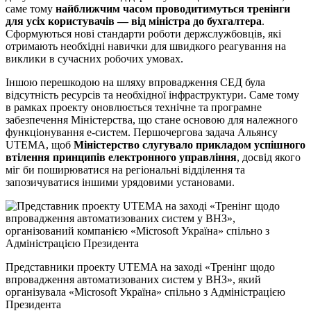
саме тому
найближчим часом проводитимуться тренінги
для усіх користувачів — від міністра до бухгалтера
.
Сформуються нові стандарти роботи держслужбовців, які
отримають необхідні навички для швидкого реагування на
виклики в сучасних робочих умовах.
Іншою перешкодою на шляху впровадження СЕД була
відсутність ресурсів та необхідної інфраструктури. Саме тому
в рамках проекту оновлюється технічне та програмне
забезпечення Міністерства, що стане основою для належного
функціонування е-систем. Першочергова задача Альянсу
UTEMA, щоб
Міністерство слугувало прикладом успішного
втілення принципів електронного управління
, досвід якого
міг би поширюватися на регіональні відділення та
запозичуватися іншими урядовими установами.
Представники проекту UTEMA на заході «Тренінг щодо
впровадження автоматизованих систем у ВНЗ», який
організувала «Microsoft Україна» спільно з Адміністрацією
Президента