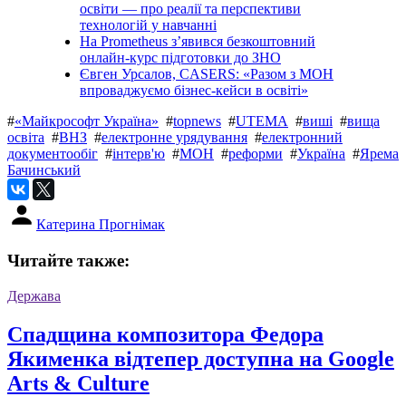
освіти — про реалії та перспективи
технологій у навчанні
На Prometheus з’явився безкоштовний
онлайн-курс підготовки до ЗНО
Євген Урсалов, CASERS: «Разом з МОН
впроваджуємо бізнес-кейси в освіті»
#
«Майкрософт Україна»
#
topnews
#
UТЕMA
#
виші
#
вища
освіта
#
ВНЗ
#
електронне урядування
#
електронний
документообіг
#
інтерв'ю
#
МОН
#
реформи
#
Україна
#
Ярема
Бачинський
Катерина Прогнімак
Читайте также:
Держава
Спадщина композитора Федора
Якименка відтепер доступна на Google
Arts & Culture