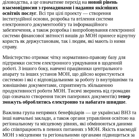
діловодства, а це означатиме перехід на
новий рівень
взаємовідносин з громадянами і надання якісніших
освітніх послуг
. Всі три цілі проекту — створення
інституційної основи, розробка та втілення системи
електронного документообігу та інформаційного
забезпечення, а також розробка і випробовування електронної
системи фінансової звітності вишів до МОН принесе відчутну
користь як держустановам, так і людям, які мають із ними
справу.
Міністерство отримає чітку нормативно-правову базу для
підтримки систем електронного урядування в щоденній
роботі. З іншого боку, навчені працівники центрального
апарату та інших установ МОН, що дійсно користуються
системою і які є відповідальними за роботу із внутрішніми та
зовнішніми документами, сприятимуть збільшенню
продуктивності роботи МОН. Тисячі звернень від громадян
(що означало створення тисяч паперових документів)
тепер
зможуть оброблятись електронно та набагато швидше
.
Важлива група непрямих бенефіціарів — це українські ВНЗ та
інші навчальні заклади, а також органи управління освітою на
регіональному та місцевому рівнях, які обмінюються даними
або співпрацюють в певних питаннях з МОН. Якість взаємодії
МОН з місцевими та регіональними органами підвищиться за