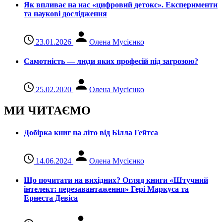
Як впливає на нас «цифровий детокс». Експерименти
та наукові дослідження
23.01.2026
Олена Мусієнко
Самотність — люди яких професій під загрозою?
25.02.2020
Олена Мусієнко
МИ ЧИТАЄМО
Добірка книг на літо від Білла Гейтса
14.06.2024
Олена Мусієнко
Що почитати на вихідних? Огляд книги «Штучний
інтелект: перезавантаження» Гері Маркуса та
Ернеста Девіса