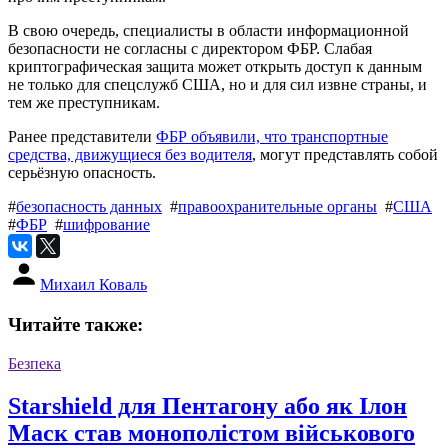
В свою очередь, специалисты в области информационной
безопасности не согласны с директором ФБР. Слабая
криптографическая защита может открыть доступ к данным
не только для спецслужб США, но и для сил извне страны, и
тем же преступникам.
Ранее представители
ФБР объявили, что транспортные
средства, движущиеся без водителя
, могут представлять собой
серьёзную опасность.
#
безопасность данных
#
правоохранительные органы
#
США
#
ФБР
#
шифрование
Михаил Коваль
Читайте также:
Безпека
Starshield для Пентагону або як Ілон
Маск став монополістом військового