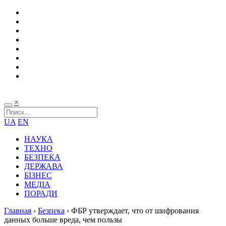
×
UA
EN
НАУКА
ТЕХНО
БЕЗПЕКА
ДЕРЖАВА
БІЗНЕС
МЕДІА
ПОРАДИ
Главная
›
Безпека
›
ФБР утверждает, что от шифрования
данных больше вреда, чем пользы