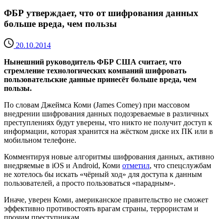
ФБР утверждает, что от шифрования данных
больше вреда, чем пользы
20.10.2014
Нынешний руководитель ФБР США считает, что
стремление технологических компаний шифровать
пользовательские данные принесёт больше вреда, чем
пользы.
По словам Джеймса Коми (James Comey) при массовом
внедрении шифрования данных подозреваемые в различных
преступлениях будут уверены, что никто не получит доступ к
информации, которая хранится на жёстком диске их ПК или в
мобильном телефоне.
Комментируя новые алгоритмы шифрования данных, активно
внедряемые в iOS и Android, Коми
отметил
, что спецслужбам
не хотелось бы искать «чёрный ход» для доступа к данным
пользователей, а просто пользоваться «парадным».
Иначе, уверен Коми, американское правительство не сможет
эффективно противостоять врагам страны, террористам и
прочим преступникам.