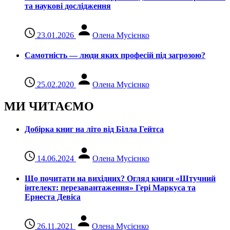
та наукові дослідження
23.01.2026
Олена Мусієнко
Самотність — люди яких професій під загрозою?
25.02.2020
Олена Мусієнко
МИ ЧИТАЄМО
Добірка книг на літо від Білла Гейтса
14.06.2024
Олена Мусієнко
Що почитати на вихідних? Огляд книги «Штучний
інтелект: перезавантаження» Гері Маркуса та
Ернеста Девіса
26.11.2021
Олена Мусієнко