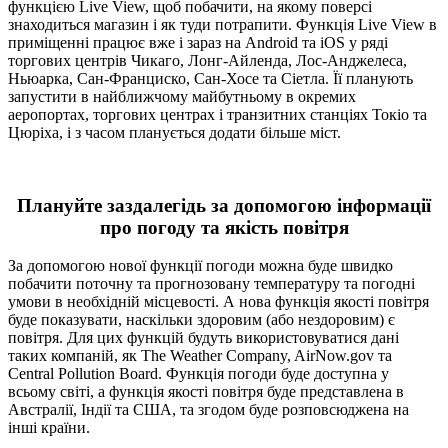
функцією Live View, щоб побачити, на якому поверсі
знаходиться магазин і як туди потрапити. Функція Live View в
приміщенні працює вже і зараз на Android та iOS у ряді
торгових центрів Чикаго, Лонг-Айленда, Лос-Анджелеса,
Ньюарка, Сан-Франциско, Сан-Хосе та Сіетла. Її планують
запустити в найближчому майбутньому в окремих
аеропортах, торгових центрах і транзитних станціях Токіо та
Цюріха, і з часом планується додати більше міст.
Плануйте заздалегідь за допомогою інформації
про погоду та якість повітря
За допомогою нової функції погоди можна буде швидко
побачити поточну та прогнозовану температуру та погодні
умови в необхідній місцевості. А нова функція якості повітря
буде показувати, наскільки здоровим (або нездоровим) є
повітря. Для цих функцій будуть використовуватися дані
таких компаній, як The Weather Company, AirNow.gov та
Central Pollution Board. Функція погоди буде доступна у
всьому світі, а функція якості повітря буде представлена в
Австралії, Індії та США, та згодом буде розповсюджена на
інші країни.