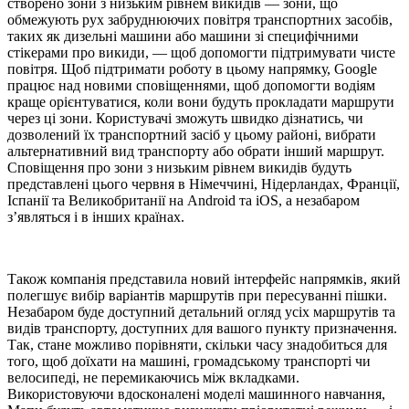
створено зони з низьким рівнем викидів — зони, що
обмежують рух забруднюючих повітря транспортних засобів,
таких як дизельні машини або машини зі специфічними
стікерами про викиди, — щоб допомогти підтримувати чисте
повітря. Щоб підтримати роботу в цьому напрямку, Google
працює над новими сповіщеннями, щоб допомогти водіям
краще орієнтуватися, коли вони будуть прокладати маршрути
через ці зони. Користувачі зможуть швидко дізнатись, чи
дозволений їх транспортний засіб у цьому районі, вибрати
альтернативний вид транспорту або обрати інший маршрут.
Сповіщення про зони з низьким рівнем викидів будуть
представлені цього червня в Німеччині, Нідерландах, Франції,
Іспанії та Великобританії на Android та iOS, а незабаром
з’являться і в інших країнах.
Також компанія представила новий інтерфейс напрямків, який
полегшує вибір варіантів маршрутів при пересуванні пішки.
Незабаром буде доступний детальний огляд усіх маршрутів та
видів транспорту, доступних для вашого пункту призначення.
Так, стане можливо порівняти, скільки часу знадобиться для
того, щоб доїхати на машині, громадському транспорті чи
велосипеді, не перемикаючись між вкладками.
Використовуючи вдосконалені моделі машинного навчання,