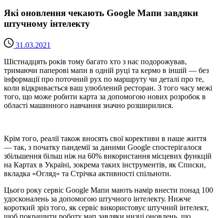
Які оновлення чекають Google Мапи завдяки
штучному інтелекту
31.03.2021
Шістнадцять років тому багато хто з нас подорожував,
тримаючи паперові мапи в одній руці та кермо в іншій — без
інформації про поточний рух по маршруту чи деталі про те,
коли відкривається ваш улюблений ресторан. З того часу межі
того, що може робити карта за допомогою нових розробок в
області машинного навчання значно розширилися.
Крім того, реалії також вносять свої корективи в наше життя
— так, з початку пандемії за даними Google спостерігалося
збільшення більш ніж на 60% використання місцевих функцій
на Картах в Україні, зокрема таких інструментів, як Списки,
вкладка «Огляд» та Стрічка активності спільноти.
Цього року сервіс Google Мапи мають намір внести понад 100
удосконалень за допомогою штучного інтелекту. Нижче
короткий зріз того, як сервіс використовує штучний інтелект,
щоб покращити роботу мап завдяки низці оновлень, що