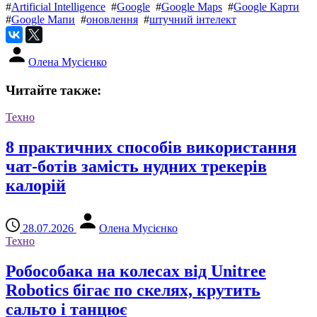
#
Artificial Intelligence
#
Google
#
Google Maps
#
Google Карти
#
Google Мапи
#
оновлення
#
штучний інтелект
Олена Мусієнко
Читайте также:
Техно
8 практичних способів використання
чат-ботів замість нудних трекерів
калорій
28.07.2026
Олена Мусієнко
Техно
Робособака на колесах від Unitree
Robotics бігає по скелях, крутить
сальто і танцює