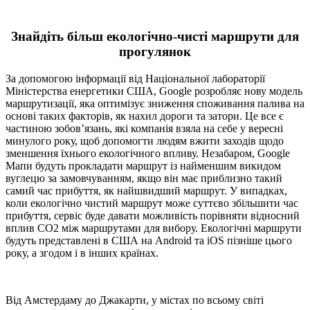
Знайдіть більш екологічно-чисті маршрути для
прогулянок
За допомогою інформації від Національної лабораторії
Міністерства енергетики США, Google розробляє нову модель
маршрутизації, яка оптимізує зниження споживання палива на
основі таких факторів, як нахил дороги та затори. Це все є
частиною зобов’язань, які компанія взяла на себе у вересні
минулого року, щоб допомогти людям вжити заходів щодо
зменшення їхнього екологічного впливу. Незабаром, Google
Мапи будуть прокладати маршрут із найменшим викидом
вуглецю за замовчуванням, якщо він має приблизно такий
самий час прибуття, як найшвидший маршрут. У випадках,
коли екологічно чистий маршрут може суттєво збільшити час
прибуття, сервіс буде давати можливість порівняти відносний
вплив CO2 між маршрутами для вибору. Екологічні маршрути
будуть представлені в США на Android та iOS пізніше цього
року, а згодом і в інших країнах.
Від Амстердаму до Джакарти, у містах по всьому світі