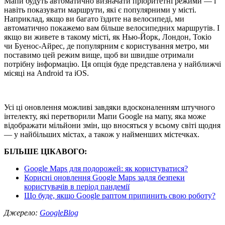
Мапи будуть автоматично визначати пріоритетні режими — і
навіть показувати маршрути, які є популярними у місті.
Наприклад, якщо ви багато їздите на велосипеді, ми
автоматично покажемо вам більше велосипедних маршрутів. І
якщо ви живете в такому місті, як Нью-Йорк, Лондон, Токіо
чи Буенос-Айрес, де популярним є користування метро, ми
поставимо цей режим вище, щоб ви швидше отримали
потрібну інформацію. Ця опція буде представлена у найближчі
місяці на Android та iOS.
Усі ці оновлення можливі завдяки вдосконаленням штучного
інтелекту, які перетворили Мапи Google на мапу, яка може
відображати мільйони змін, що вносяться у всьому світі щодня
— у найбільших містах, а також у найменших містечках.
БІЛЬШЕ ЦІКАВОГО:
Google Maps для подорожей: як користуватися?
Корисні оновлення Google Maps задля безпеки
користувачів в період пандемії
Що буде, якщо Google раптом припинить свою роботу?
Джерело:
GoogleBlog