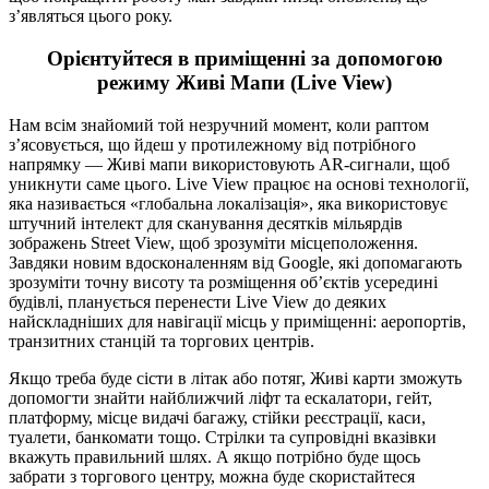
з’являться цього року.
Орієнтуйтеся в приміщенні за допомогою
режиму Живі Мапи (Live View)
Нам всім знайомий той незручний момент, коли раптом
з’ясовується, що йдеш у протилежному від потрібного
напрямку — Живі мапи використовують AR-сигнали, щоб
уникнути саме цього. Live View працює на основі технології,
яка називається «глобальна локалізація», яка використовує
штучний інтелект для сканування десятків мільярдів
зображень Street View, щоб зрозуміти місцеположення.
Завдяки новим вдосконаленням від Google, які допомагають
зрозуміти точну висоту та розміщення об’єктів усередині
будівлі, планується перенести Live View до деяких
найскладніших для навігації місць у приміщенні: аеропортів,
транзитних станцій та торгових центрів.
Якщо треба буде сісти в літак або потяг, Живі карти зможуть
допомогти знайти найближчий ліфт та ескалатори, гейт,
платформу, місце видачі багажу, стійки реєстрації, каси,
туалети, банкомати тощо. Стрілки та супровідні вказівки
вкажуть правильний шлях. А якщо потрібно буде щось
забрати з торгового центру, можна буде скористайтеся