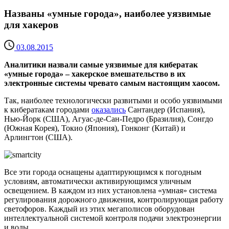
Названы «умные города», наиболее уязвимые
для хакеров
03.08.2015
Аналитики назвали самые уязвимые для кибератак
«умные города» – хакерское вмешательство в их
электронные системы чревато самым настоящим хаосом.
Так, наиболее технологически развитыми и особо уязвимыми
к кибератакам городами
оказались
Сантандер (Испания),
Нью-Йорк (США), Агуас-де-Сан-Педро (Бразилия), Сонгдо
(Южная Корея), Токио (Япония), Гонконг (Китай) и
Арлингтон (США).
Все эти города оснащены адаптирующимся к погодным
условиям, автоматически активирующимся уличным
освещением. В каждом из них установлена «умная» система
регулирования дорожного движения, контролирующая работу
светофоров. Каждый из этих мегаполисов оборудован
интеллектуальной системой контроля подачи электроэнергии
и воды.