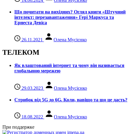
14.06.2024
Олена Мусієнко
Що почитати на вихідних? Огляд книги «Штучний
інтелект: перезавантаження» Гері Маркуса та
Ернеста Девіса
26.11.2021
Олена Мусієнко
ТЕЛЕКОМ
Як влаштований інтернет та чому він називається
глобальною мережею
29.03.2023
Олена Мусієнко
Стрибок від 5G до 6G. Коли, навіщо та що це даcть?
18.08.2022
Олена Мусієнко
При поддержке