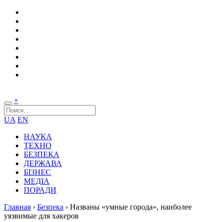
×
UA
EN
НАУКА
ТЕХНО
БЕЗПЕКА
ДЕРЖАВА
БІЗНЕС
МЕДІА
ПОРАДИ
Главная
›
Безпека
›
Названы «умные города», наиболее
уязвимые для хакеров