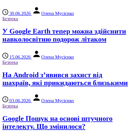
30.06.2026
Олена Мусієнко
Безпека
У Google Earth тепер можна здійснити
навколосвітню подорож літаком
15.06.2026
Олена Мусієнко
Безпека
На Android з’явився захист від
шахраїв, які прикидаються близькими
03.06.2026
Олена Мусієнко
Безпека
Google Пошук на основі штучного
інтелекту. Що змінилося?