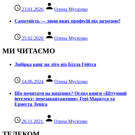
23.01.2026
Олена Мусієнко
Самотність — люди яких професій під загрозою?
25.02.2020
Олена Мусієнко
МИ ЧИТАЄМО
Добірка книг на літо від Білла Гейтса
14.06.2024
Олена Мусієнко
Що почитати на вихідних? Огляд книги «Штучний
інтелект: перезавантаження» Гері Маркуса та
Ернеста Девіса
26.11.2021
Олена Мусієнко
ТЕЛЕКОМ