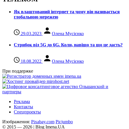
Як влаштований інтернет та чому він називається
глобальною мережею
29.03.2023
Олена Мусієнко
Стрибок від 5G до 6G. Коли, навіщо та що це даcть?
18.08.2022
Олена Мусієнко
При поддержке
Реклама
Контакты
Спецпроекты
Изображения:
Pixabay.com
Picjumbo
© 2015 — 2026 | Blog Imena.UA