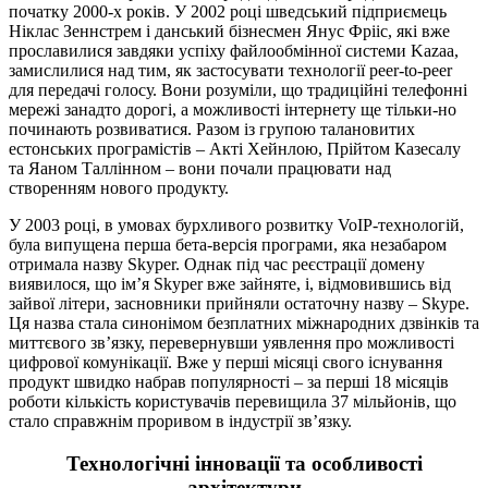
початку 2000-х років. У 2002 році шведський підприємець
Ніклас Зеннстрем і данський бізнесмен Янус Фрііс, які вже
прославилися завдяки успіху файлообмінної системи Kazaa,
замислилися над тим, як застосувати технології peer-to-peer
для передачі голосу. Вони розуміли, що традиційні телефонні
мережі занадто дорогі, а можливості інтернету ще тільки-но
починають розвиватися. Разом із групою талановитих
естонських програмістів – Акті Хейнлою, Прійтом Казесалу
та Яаном Таллінном – вони почали працювати над
створенням нового продукту.
У 2003 році, в умовах бурхливого розвитку VoIP-технологій,
була випущена перша бета-версія програми, яка незабаром
отримала назву Skyper. Однак під час реєстрації домену
виявилося, що ім’я Skyper вже зайняте, і, відмовившись від
зайвої літери, засновники прийняли остаточну назву – Skype.
Ця назва стала синонімом безплатних міжнародних дзвінків та
миттєвого зв’язку, перевернувши уявлення про можливості
цифрової комунікації. Вже у перші місяці свого існування
продукт швидко набрав популярності – за перші 18 місяців
роботи кількість користувачів перевищила 37 мільйонів, що
стало справжнім проривом в індустрії зв’язку.
Технологічні інновації та особливості
архітектури