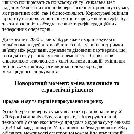
швидко поширюватись по всьому світу. Унікальна ідея
надання безплатних дзвінків через інтернет привернула увагу
як приватних осіб, так і бізнес-спільнот. Користувачі оцінили
простоту встановлення та інтуїтивно зрозумілий інтерфейс, а
також можливість обходу високих тарифів традиційних
телефонних операторів.
До середини 2000-х років Skype вже використовувався
мільйонами людей для особистого спілкування, підтримки
зв’язку між родичами, друзями та діловими партнерами, що
знаходяться у різних куточках земної кулі. Сервіс став
справжньою революцією у світі телекомунікацій, змінивши
звичні схеми зв’язку та відкривши нові обрії для
міжнародного спілкування.
Поворотний момент: зміна власників та
стратегічні рішення
Продаж eBay та перші випробування на ринку
Успіх Skype привернув увагу великих гравців на ринку. У
2005 році компанія eBay, яка прагнула інтегрувати нові
технології у свою екосистему, придбала Skype за суму близько
2,6-3,1 мільярда доларів. Угода повинна була дозволити eBay
об’єднати можливості електронної комерції та комунікацій,