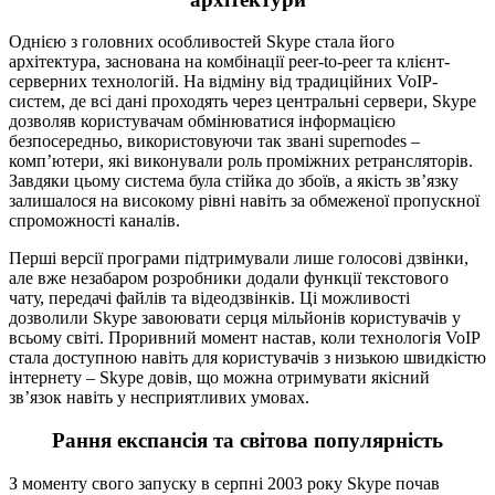
Однією з головних особливостей Skype стала його
архітектура, заснована на комбінації peer-to-peer та клієнт-
серверних технологій. На відміну від традиційних VoIP-
систем, де всі дані проходять через центральні сервери, Skype
дозволяв користувачам обмінюватися інформацією
безпосередньо, використовуючи так звані supernodes –
комп’ютери, які виконували роль проміжних ретрансляторів.
Завдяки цьому система була стійка до збоїв, а якість зв’язку
залишалося на високому рівні навіть за обмеженої пропускної
спроможності каналів.
Перші версії програми підтримували лише голосові дзвінки,
але вже незабаром розробники додали функції текстового
чату, передачі файлів та відеодзвінків. Ці можливості
дозволили Skype завоювати серця мільйонів користувачів у
всьому світі. Проривний момент настав, коли технологія VoIP
стала доступною навіть для користувачів з низькою швидкістю
інтернету – Skype довів, що можна отримувати якісний
зв’язок навіть у несприятливих умовах.
Рання експансія та світова популярність
З моменту свого запуску в серпні 2003 року Skype почав