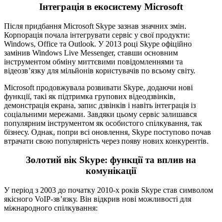
Інтеграція в екосистему Microsoft
Після придбання Microsoft Skype зазнав значних змін.
Корпорація почала інтегрувати сервіс у свої продукти:
Windows, Office та Outlook. У 2013 році Skype офіційно
замінив Windows Live Messenger, ставши основним
інструментом обміну миттєвими повідомленнями та
відеозв’язку для мільйонів користувачів по всьому світу.
Microsoft продовжувала розвивати Skype, додаючи нові
функції, такі як підтримка групових відеодзвінків,
демонстрація екрана, запис дзвінків і навіть інтеграція із
соціальними мережами. Завдяки цьому сервіс залишався
популярним інструментом як особистого спілкування, так
бізнесу. Однак, попри всі оновлення, Skype поступово почав
втрачати свою популярність через появу нових конкурентів.
Золотий вік Skype: функції та вплив на
комунікації
У період з 2003 до початку 2010-х років Skype став символом
якісного VoIP-зв’язку. Він відкрив нові можливості для
міжнародного спілкування: