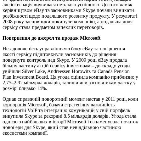
але інтеграція виявилася не такою успішною. До того ж між
керівництвом eBay та засновниками Skype почали виникати
розбіжності щодо подальшого розвитку продукту. У результаті
2008 року засновники покинули компанію, а подальша доля
сервісу стала предметом запеклих переговорів.
Повернення до джерел та продаж Microsoft
Незадоволеність управлінням з боку eBay та погіршення
якості сервісу підштовхнули засновників до рішення
повернути контроль над Skype. У 2009 році eBay продала
більшу частину акцій сервісу інвесторам – до складу угоди
увійшли Silver Lake, Andreessen Horowitz та Canada Pension
Plan Investment Board. Ця угода оцінила компанію приблизно у
2,75–2,92 мільярда доларів, залишивши засновникам частку у
розмірі близько 14%.
Однак справжній поворотний момент настав у 2011 році, коли
корпорація Microsoft, бачачи стратегічну важливість
технологій VoIP та інтеграцію комунікацій у свій портфель
викупила Skype за рекордні 8,5 мільярдів доларів. Угода стала
однією з найбільших в історії Microsoft і ознаменувала початок
нової ери для Skype, який став невіддільною частиною
екосистеми компанії.