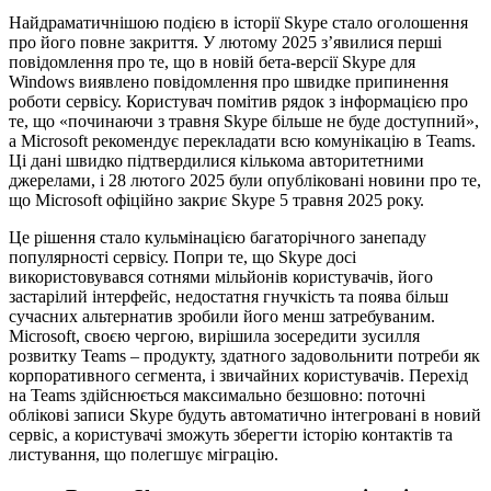
Найдраматичнішою подією в історії Skype стало оголошення
про його повне закриття. У лютому 2025 з’явилися перші
повідомлення про те, що в новій бета-версії Skype для
Windows виявлено повідомлення про швидке припинення
роботи сервісу. Користувач помітив рядок з інформацією про
те, що «починаючи з травня Skype більше не буде доступний»,
а Microsoft рекомендує перекладати всю комунікацію в Teams.
Ці дані швидко підтвердилися кількома авторитетними
джерелами, і 28 лютого 2025 були опубліковані новини про те,
що Microsoft офіційно закриє Skype 5 травня 2025 року.
Це рішення стало кульмінацією багаторічного занепаду
популярності сервісу. Попри те, що Skype досі
використовувався сотнями мільйонів користувачів, його
застарілий інтерфейс, недостатня гнучкість та поява більш
сучасних альтернатив зробили його менш затребуваним.
Microsoft, своєю чергою, вирішила зосередити зусилля
розвитку Teams – продукту, здатного задовольнити потреби як
корпоративного сегмента, і звичайних користувачів. Перехід
на Teams здійснюється максимально безшовно: поточні
облікові записи Skype будуть автоматично інтегровані в новий
сервіс, а користувачі зможуть зберегти історію контактів та
листування, що полегшує міграцію.