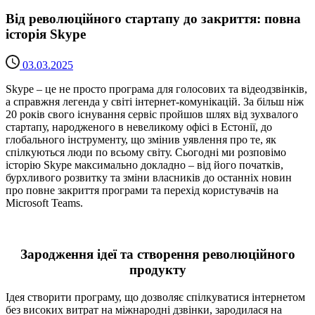
Від революційного стартапу до закриття: повна
історія Skype
03.03.2025
Skype – це не просто програма для голосових та відеодзвінків,
а справжня легенда у світі інтернет-комунікацій. За більш ніж
20 років свого існування сервіс пройшов шлях від зухвалого
стартапу, народженого в невеликому офісі в Естонії, до
глобального інструменту, що змінив уявлення про те, як
спілкуються люди по всьому світу. Сьогодні ми розповімо
історію Skype максимально докладно – від його початків,
бурхливого розвитку та зміни власників до останніх новин
про повне закриття програми та перехід користувачів на
Microsoft Teams.
Зародження ідеї та створення революційного
продукту
Ідея створити програму, що дозволяє спілкуватися інтернетом
без високих витрат на міжнародні дзвінки, зародилася на