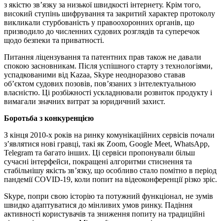
з якістю зв’язку за низької швидкості інтернету. Крім того,
високий ступінь шифрування та закритий характер протоколу
викликали стурбованість у правоохоронних органів, що
призводило до численних судових розглядів та суперечок
щодо безпеки та приватності.
Питання ліцензування та патентних прав також не давали
спокою засновникам. Після успішного старту з технологіями,
успадкованими від Kazaa, Skype неодноразово ставав
об’єктом судових позовів, пов’язаних з інтелектуальною
власністю. Ці розбіжності ускладнювали розвиток продукту і
вимагали значних витрат за юридичний захист.
Боротьба з конкуренцією
З кінця 2010-х років на ринку комунікаційних сервісів почали
з’являтися нові гравці, такі як Zoom, Google Meet, WhatsApp,
Telegram та багато інших. Ці сервіси пропонували більш
сучасні інтерфейси, покращені алгоритми стиснення та
стабільнішу якість зв’язку, що особливо стало помітно в період
пандемії COVID-19, коли попит на відеоконференції різко зріс.
Skype, попри свою історію та потужний функціонал, не зумів
швидко адаптуватися до мінливих умов ринку. Падіння
активності користувачів та зниження попиту на традиційні