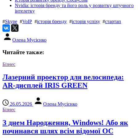
Nvidia: історія бренду та його роль у розвитку штучного
інтелетку
#
Skype
#
VoIP
#
історія бренду
#
історія успіху
#
стартап
Олена Мусієнко
Читайте также:
Бізнес
Лазерний проектор для велосипеда:
AR-дисплей IRIS GREEN
26.05.2026
Олена Мусієнко
Бізнес
З днем ​​Народження, Windows! Або як
починався шлях всім відомої ОС