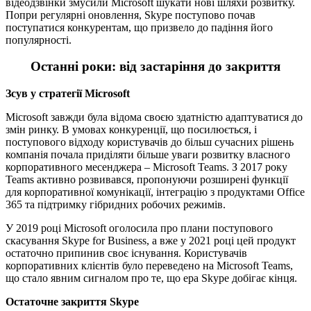
відеодзвінки змусили Microsoft шукати нові шляхи розвитку.
Попри регулярні оновлення, Skype поступово почав
поступатися конкурентам, що призвело до падіння його
популярності.
Останні роки: від застаріння до закриття
Зсув у стратегії Microsoft
Microsoft завжди була відома своєю здатністю адаптуватися до
змін ринку. В умовах конкуренції, що посилюється, і
поступового відходу користувачів до більш сучасних рішень
компанія почала приділяти більше уваги розвитку власного
корпоративного месенджера – Microsoft Teams. З 2017 року
Teams активно розвивався, пропонуючи розширені функції
для корпоративної комунікації, інтеграцію з продуктами Office
365 та підтримку гібридних робочих режимів.
У 2019 році Microsoft оголосила про плани поступового
скасування Skype for Business, а вже у 2021 році цей продукт
остаточно припинив своє існування. Користувачів
корпоративних клієнтів було переведено на Microsoft Teams,
що стало явним сигналом про те, що ера Skype добігає кінця.
Остаточне закриття Skype