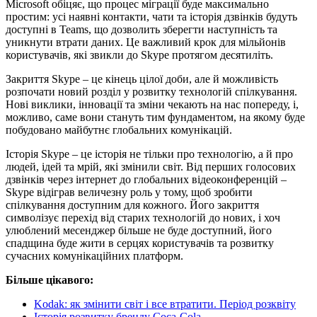
Microsoft обіцяє, що процес міграції буде максимально
простим: усі наявні контакти, чати та історія дзвінків будуть
доступні в Teams, що дозволить зберегти наступність та
уникнути втрати даних. Це важливий крок для мільйонів
користувачів, які звикли до Skype протягом десятиліть.
Закриття Skype – це кінець цілої доби, але й можливість
розпочати новий розділ у розвитку технологій спілкування.
Нові виклики, інновації та зміни чекають на нас попереду, і,
можливо, саме вони стануть тим фундаментом, на якому буде
побудовано майбутнє глобальних комунікацій.
Історія Skype – це історія не тільки про технологію, а й про
людей, ідей та мрій, які змінили світ. Від перших голосових
дзвінків через інтернет до глобальних відеоконференцій –
Skype відіграв величезну роль у тому, щоб зробити
спілкування доступним для кожного. Його закриття
символізує перехід від старих технологій до нових, і хоч
улюблений месенджер більше не буде доступний, його
спадщина буде жити в серцях користувачів та розвитку
сучасних комунікаційних платформ.
Більше цікавого:
Kodak: як змінити світ і все втратити. Період розквіту
Історія розвитку бренду Coca-Cola