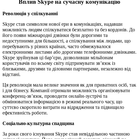
Вплив Skype на сучасну комунікацію
Революція у спілкуванні
Skype став символом нової ери в комунікаціях, надавши
можливість людям спілкуватися безплатно та без кордонів. До
його появи міжнародні дзвінки були дорогими та
недоступними для більшості, а спілкування між людьми, що
перебувають у різних країнах, часто обмежувалося
електронними листами або дорогими телефонними дзвінками.
Skype зруйнував ці бар’єри, дозволивши мільйонам
користувачів по всьому світу підтримувати зв’язок із
близькими, друзями та діловими партнерами, незалежно від
відстані.
Ця революція мала велике значення як для приватних осіб, так
і для бізнесу. Компанії отримали можливість організовувати
конференц-зв’язок, проводити онлайн-зустрічі та
обмінюватися інформацією в режимі реального часу, що
суттєво скоротило витрати на відрядження та підвищило
ефективність роботи.
Соціально-культурна спадщина
За роки свого існування Skype став невіддільною частиною