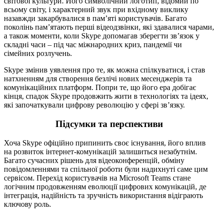
світової культури. Його символічний логотип, відомий по
всьому світу, і характерний звук при вхідному виклику
назавжди закарбувалися в пам’яті користувачів. Багато
поколінь пам’ятають перші відеодзвінки, які здавалися чарами,
а також моменти, коли Skype допомагав зберегти зв’язок у
складні часи – під час міжнародних криз, пандемії чи
сімейних розлучень.
Skype змінив уявлення про те, як можна спілкуватися, і став
натхненням для створення безлічі нових месенджерів та
комунікаційних платформ. Попри те, що його ера добігає
кінця, спадок Skype продовжить жити в технологіях та ідеях,
які започаткували цифрову революцію у сфері зв’язку.
Підсумки та перспективи
Хоча Skype офіційно припинить своє існування, його вплив
на розвиток інтернет-комунікацій залишиться незабутнім.
Багато сучасних рішень для відеоконференцій, обміну
повідомленнями та спільної роботи були надихнуті саме цим
сервісом. Перехід користувачів на Microsoft Teams стане
логічним продовженням еволюції цифрових комунікацій, де
інтеграція, надійність та зручність використання відіграють
ключову роль.