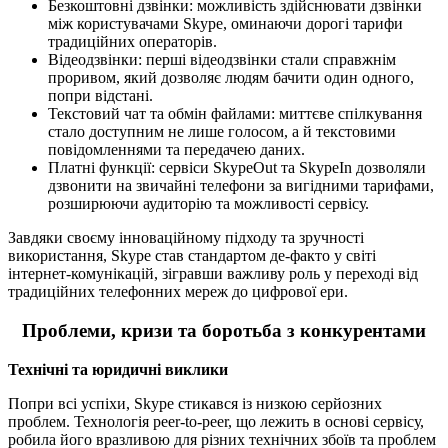
Безкоштовні дзвінки: можливість здійснювати дзвінки
між користувачами Skype, оминаючи дорогі тарифи
традиційних операторів.
Відеодзвінки: перші відеодзвінки стали справжнім
проривом, який дозволяє людям бачити один одного,
попри відстані.
Текстовий чат та обмін файлами: миттєве спілкування
стало доступним не лише голосом, а й текстовими
повідомленнями та передачею даних.
Платні функції: сервіси SkypeOut та SkypeIn дозволяли
дзвонити на звичайні телефони за вигідними тарифами,
розширюючи аудиторію та можливості сервісу.
Завдяки своєму інноваційному підходу та зручності
використання, Skype став стандартом де-факто у світі
інтернет-комунікацій, зігравши важливу роль у переході від
традиційних телефонних мереж до цифрової ери.
Проблеми, кризи та боротьба з конкурентами
Технічні та юридичні виклики
Попри всі успіхи, Skype стикався із низкою серйозних
проблем. Технологія peer-to-peer, що лежить в основі сервісу,
робила його вразливою для різних технічних збоїв та проблем