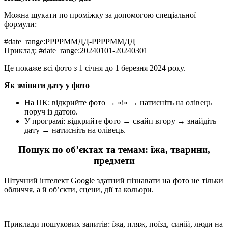
Можна шукати по проміжку за допомогою спеціальної
формули:
#date_range:РРРРММДД-РРРРММДД
Приклад: #date_range:20240101-20240301
Це покаже всі фото з 1 січня до 1 березня 2024 року.
Як змінити дату у фото
На ПК: відкрийте фото → «i» → натисніть на олівець
поруч із датою.
У програмі: відкрийте фото → свайп вгору → знайдіть
дату → натисніть на олівець.
Пошук по об’єктах та темам: їжа, тварини,
предмети
Штучний інтелект Google здатний пізнавати на фото не тільки
обличчя, а й об’єкти, сцени, дії та кольори.
Приклади пошукових запитів: їжа, пляж, поїзд, синій, люди на