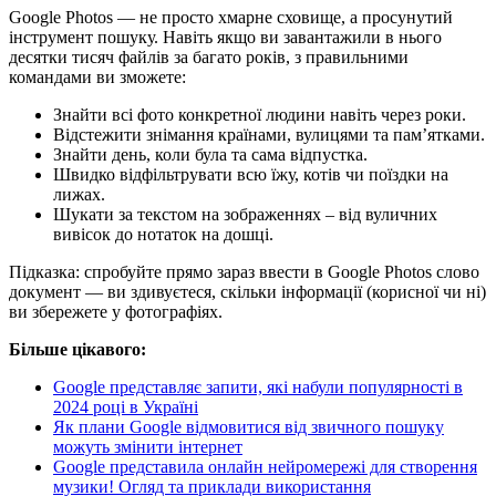
Google Photos — не просто хмарне сховище, а просунутий
інструмент пошуку. Навіть якщо ви завантажили в нього
десятки тисяч файлів за багато років, з правильними
командами ви зможете:
Знайти всі фото конкретної людини навіть через роки.
Відстежити знімання країнами, вулицями та пам’ятками.
Знайти день, коли була та сама відпустка.
Швидко відфільтрувати всю їжу, котів чи поїздки на
лижах.
Шукати за текстом на зображеннях – від вуличних
вивісок до нотаток на дошці.
Підказка: спробуйте прямо зараз ввести в Google Photos слово
документ — ви здивуєтеся, скільки інформації (корисної чи ні)
ви збережете у фотографіях.
Більше цікавого:
Google представляє запити, які набули популярності в
2024 році в Україні
Як плани Google відмовитися від звичного пошуку
можуть змінити інтернет
Google представила онлайн нейромережі для створення
музики! Огляд та приклади використання