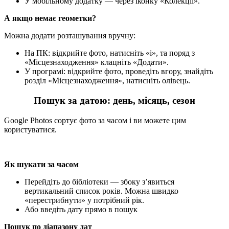
У мобільному додатку — через іконку «Колекції».
А якщо немає геометки?
Можна додати розташування вручну:
На ПК: відкрийте фото, натисніть «i», та поряд з
«Місцезнаходження» клацніть «Додати».
У програмі: відкрийте фото, проведіть вгору, знайдіть
розділ «Місцезнаходження», натисніть олівець.
Пошук за датою: день, місяць, сезон
Google Photos сортує фото за часом і ви можете цим
користуватися.
Як шукати за часом
Перейдіть до бібліотеки — збоку з’явиться
вертикальний список років. Можна швидко
«перестрибнути» у потрібний рік.
Або введіть дату прямо в пошук
Пошук по діапазону дат