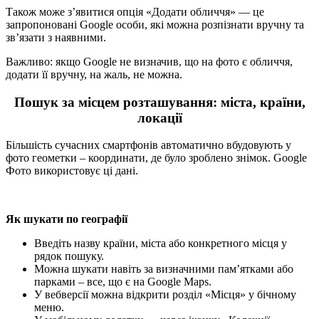
Також може з’явитися опція «Додати обличчя» — це
запропоновані Google особи, які можна розпізнати вручну та
зв’язати з наявними.
Важливо: якщо Google не визначив, що на фото є обличчя,
додати її вручну, на жаль, не можна.
Пошук за місцем розташування: міста, країни,
локації
Більшість сучасних смартфонів автоматично вбудовують у
фото геометки – координати, де було зроблено знімок. Google
Фото використовує ці дані.
Як шукати по географії
Введіть назву країни, міста або конкретного місця у
рядок пошуку.
Можна шукати навіть за визначними пам’ятками або
парками – все, що є на Google Maps.
У вебверсії можна відкрити розділ «Місця» у бічному
меню.