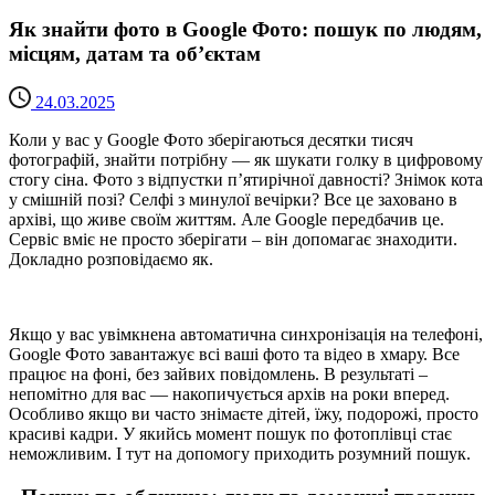
Як знайти фото в Google Фото: пошук по людям,
місцям, датам та об’єктам
24.03.2025
Коли у вас у Google Фото зберігаються десятки тисяч
фотографій, знайти потрібну — як шукати голку в цифровому
стогу сіна. Фото з відпустки п’ятирічної давності? Знімок кота
у смішній позі? Селфі з минулої вечірки? Все це заховано в
архіві, що живе своїм життям. Але Google передбачив це.
Сервіс вміє не просто зберігати – він допомагає знаходити.
Докладно розповідаємо як.
Якщо у вас увімкнена автоматична синхронізація на телефоні,
Google Фото завантажує всі ваші фото та відео в хмару. Все
працює на фоні, без зайвих повідомлень. В результаті –
непомітно для вас — накопичується архів на роки вперед.
Особливо якщо ви часто знімаєте дітей, їжу, подорожі, просто
красиві кадри. У якийсь момент пошук по фотоплівці стає
неможливим. І тут на допомогу приходить розумний пошук.