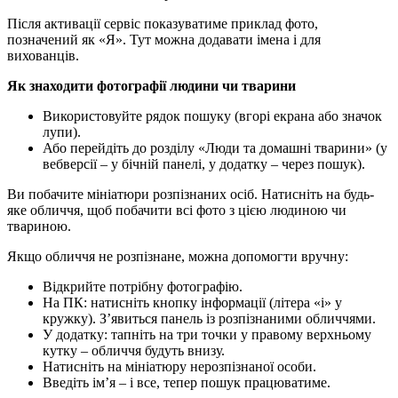
Після активації сервіс показуватиме приклад фото,
позначений як «Я». Тут можна додавати імена і для
вихованців.
Як знаходити фотографії людини чи тварини
Використовуйте рядок пошуку (вгорі екрана або значок
лупи).
Або перейдіть до розділу «Люди та домашні тварини» (у
вебверсії – у бічній панелі, у додатку – через пошук).
Ви побачите мініатюри розпізнаних осіб. Натисніть на будь-
яке обличчя, щоб побачити всі фото з цією людиною чи
твариною.
Якщо обличчя не розпізнане, можна допомогти вручну:
Відкрийте потрібну фотографію.
На ПК: натисніть кнопку інформації (літера «i» у
кружку). З’явиться панель із розпізнаними обличчями.
У додатку: тапніть на три точки у правому верхньому
кутку – обличчя будуть внизу.
Натисніть на мініатюру нерозпізнаної особи.
Введіть ім’я – і все, тепер пошук працюватиме.