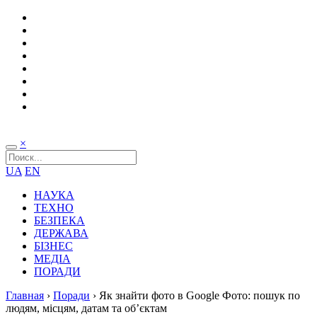
×
UA
EN
НАУКА
ТЕХНО
БЕЗПЕКА
ДЕРЖАВА
БІЗНЕС
МЕДІА
ПОРАДИ
Главная
›
Поради
›
Як знайти фото в Google Фото: пошук по
людям, місцям, датам та об’єктам