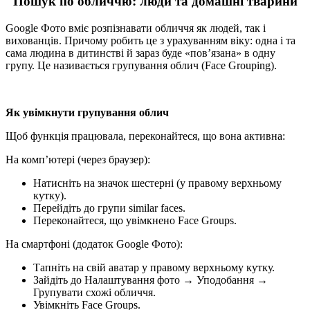
Пошук по обличчю: люди та домашні тварини
Google Фото вміє розпізнавати обличчя як людей, так і
вихованців. Причому робить це з урахуванням віку: одна і та
сама людина в дитинстві й зараз буде «пов’язана» в одну
групу. Це називається групування облич (Face Grouping).
Як увімкнути групування облич
Щоб функція працювала, переконайтеся, що вона активна:
На комп’ютері (через браузер):
Натисніть на значок шестерні (у правому верхньому
кутку).
Перейдіть до групи similar faces.
Переконайтеся, що увімкнено Face Groups.
На смартфоні (додаток Google Фото):
Тапніть на свій аватар у правому верхньому кутку.
Зайдіть до Налаштування фото → Уподобання →
Групувати схожі обличчя.
Увімкніть Face Groups.