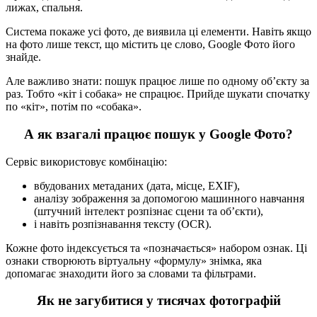
лижах, спальня.
Система покаже усі фото, де виявила ці елементи. Навіть якщо
на фото лише текст, що містить це слово, Google Фото його
знайде.
Але важливо знати: пошук працює лише по одному об’єкту за
раз. Тобто «кіт і собака» не спрацює. Прийде шукати спочатку
по «кіт», потім по «собака».
А як взагалі працює пошук у Google Фото?
Сервіс використовує комбінацію:
вбудованих метаданих (дата, місце, EXIF),
аналізу зображення за допомогою машинного навчання
(штучний інтелект розпізнає сцени та об’єкти),
і навіть розпізнавання тексту (OCR).
Кожне фото індексується та «позначається» набором ознак. Ці
ознаки створюють віртуальну «формулу» знімка, яка
допомагає знаходити його за словами та фільтрами.
Як не загубитися у тисячах фотографій