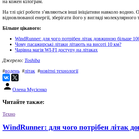
на кожен кілограм.
На тлі цієї роботи з’являються інші ініціативи навколо водню. 
відновлюваної енергії, зберігати його у вигляді молекулярного
Більше цікавого:
WindRunner: для чого потрібен літак довжиною більше 10
Чому пасажирські літаки літають на висоті 10 км?
Чарівна магія WI-FI доступу на літаках
Джерело:
Toshiba
#
водень
#
літак
#
новітні технології
Олена Мусієнко
Читайте также:
Техно
WindRunner: для чого потрібен літак д