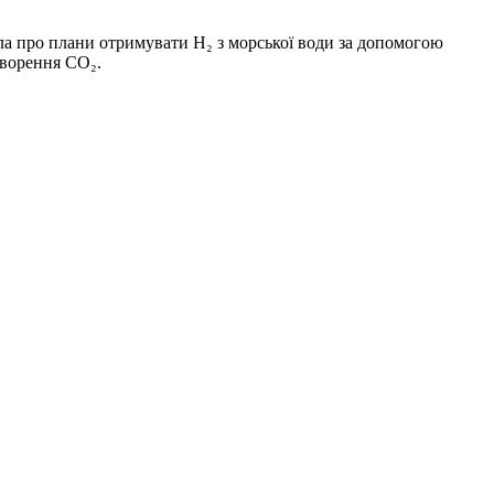
вила про плани отримувати H₂ з морської води за допомогою
творення CO₂.