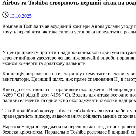
Airbus та Toshiba створюють перший літак на вод
13.10.2025
Компанія Toshiba та авіабудівний концерн Airbus уклали угоду
хочуть перевірити, як така силова установка поведеться в реаль
У центрі проєкту прототип надпровідникового двигуна потужніс
агрегат вийшов удесятеро легше, ніж звичайні вироби порівнян
економію енергії та додаткову дальність.
Концепція розрахована на електричну схему тяги: електрику ви
вентилятори. Це інший шлях, ніж пряме спалювання H₂ в газот
Ключ до ефективності — правильне охолодження. Надпровідні м
(-269 ° C) і рідкий азот (-196 ° C). Водень для літака все одно
паливні елементи та одночасно охолоджувати обмотки надпров
Такий подвійний контур знімає необхідність тягнути на борту
працездатність підходу, авіакомпаніям обіцяють менше споживанн
Наразі команда зосереджена на перевірці життєздатності рішення
безпека кріосистем. Паралельно Toshiba розглядає й ширший спек