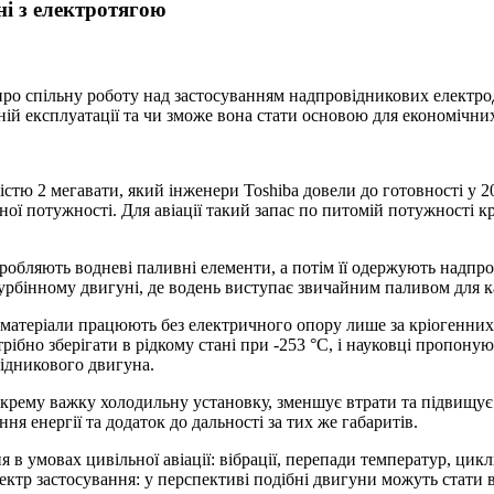
ні з електротягою
 про спільну роботу над застосуванням надпровідникових електр
ній експлуатації та чи зможе вона стати основою для економічних
тю 2 мегавати, який інженери Toshiba довели до готовності у 20
ної потужності. Для авіації такий запас по питомій потужності 
робляють водневі паливні елементи, а потім її одержують надпр
урбінному двигуні, де водень виступає звичайним паливом для к
атеріали працюють без електричного опору лише за кріогенних 
 потрібно зберігати в рідкому стані при -253 °C, і науковці пропон
ідникового двигуна.
 окрему важку холодильну установку, зменшує втрати та підвищ
я енергії та додаток до дальності за тих же габаритів.
 в умовах цивільної авіації: вібрації, перепади температур, цик
тр застосування: у перспективі подібні двигуни можуть стати в н