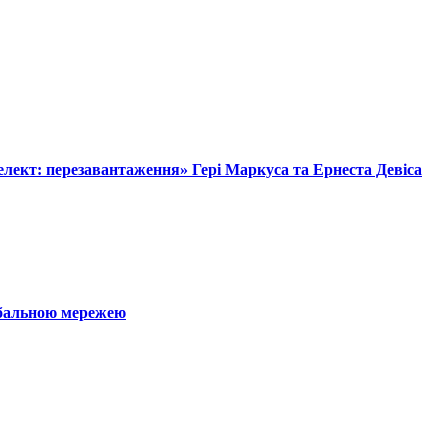
лект: перезавантаження» Гері Маркуса та Ернеста Девіса
обальною мережею