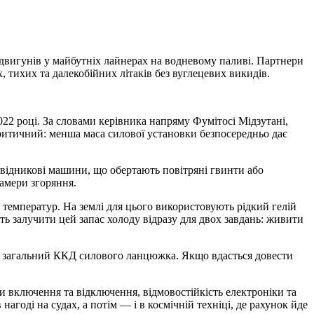
одвигунів у майбутніх лайнерах на водневому паливі. Партнери
, тихих та далекобійних літаків без вуглецевих викидів.
22 році. За словами керівника напряму Фумітосі Мідзутані,
критичний: менша маса силової установки безпосередньо дає
овідникові машини, що обертають повітряні гвинти або
амери згоряння.
температур. На землі для цього використовують рідкий гелій
ують залучити цей запас холоду відразу для двох завдань: живити
ує загальний ККД силового ланцюжка. Якщо вдасться довести
ли включення та відключення, відмовостійкість електроніки та
агоді на судах, а потім — і в космічній техніці, де рахунок йде