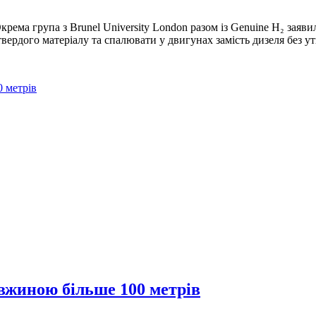
Окрема група з Brunel University London разом із Genuine H₂ зая
 твердого матеріалу та спалювати у двигунах замість дизеля без у
0 метрів
овжиною більше 100 метрів