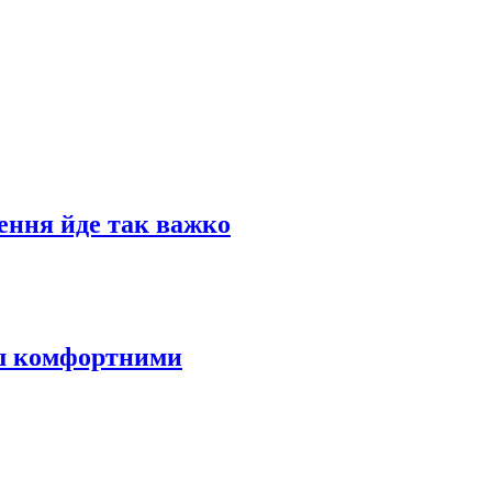
ення йде так важко
ьш комфортними