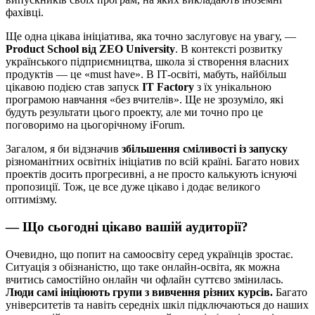
фахівці.
Ще одна цікава ініціатива, яка точно заслуговує на увагу, —
Product School від ZEO University
. В контексті розвитку
українського підприємництва, школа зі створення власних
продуктів — це «must have». В ІТ-освіті, мабуть, найбільш
цікавою подією став запуск
IT Factory
з їх унікальною
програмою навчання «без вчителів». Ще не зрозуміло, які
будуть результати цього проекту, але ми точно про це
поговоримо на цьогорічному iForum.
Загалом, я би відзначив
збільшення сміливості із запуску
різноманітних освітніх ініціатив по всій країні. Багато нових
проектів досить прогресивні, а не просто калькують існуючі
пропозиції. Тож, це все дуже цікаво і додає великого
оптимізму.
— Що сьогодні цікаво вашій аудиторії?
Очевидно, що попит на самоосвіту серед українців зростає.
Ситуація з обізнаністю, що таке онлайн-освіта, як можна
вчитись самостійно онлайн чи офлайн суттєво змінилась.
Люди самі ініціюють групи з вивчення різних курсів.
Багато
університетів та навіть середніх шкіл підключаються до наших