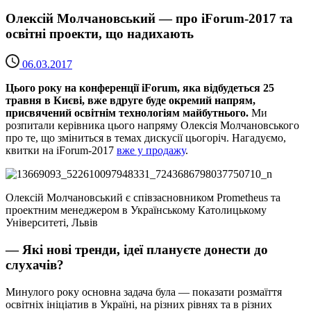
Олексій Молчановський — про iForum-2017 та
освітні проекти, що надихають
06.03.2017
Цього року на конференції iForum, яка відбудеться 25
травня в Києві, вже вдруге буде окремий напрям,
присвячений освітнім технологіям майбутнього.
Ми
розпитали керівника цього напряму Олексія Молчановського
про те, що зміниться в темах дискусії цьогоріч. Нагадуємо,
квитки на iForum-2017
вже у продажу
.
Олексій Молчановський є співзасновником Prometheus та
проектним менеджером в Українському Католицькому
Університеті, Львів
— Які нові тренди, ідеї плануєте донести до
слухачів?
Минулого року основна задача була — показати розмаїття
освітніх ініціатив в Україні, на різних рівнях та в різних