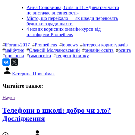
Анна Соловйова, Girls in IT: «Дівчатам часто
не вистачає впевненості»
Місто, що переїхало — як шведи перевозять
будинки заради шахти
4 нових корисних онлайн-курси від
платформи Prometheus
#
iForum-2017
#
Prometheus
#
topnews
#
інтереси користувачів
#
майбутнє
#
Олексій Молчановський
#
онлайн-освіта
#
освіта
#
прогнози
#
самоосвіта
#
тенденції ринку
Катерина Прогнімак
Читайте также:
Наука
Телефони в школі: добро чи зло?
Дослідження