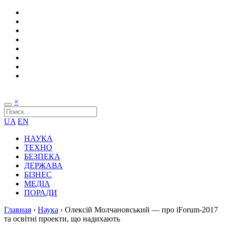
×
UA
EN
НАУКА
ТЕХНО
БЕЗПЕКА
ДЕРЖАВА
БІЗНЕС
МЕДІА
ПОРАДИ
Главная
›
Наука
›
Олексій Молчановський — про iForum-2017
та освітні проекти, що надихають