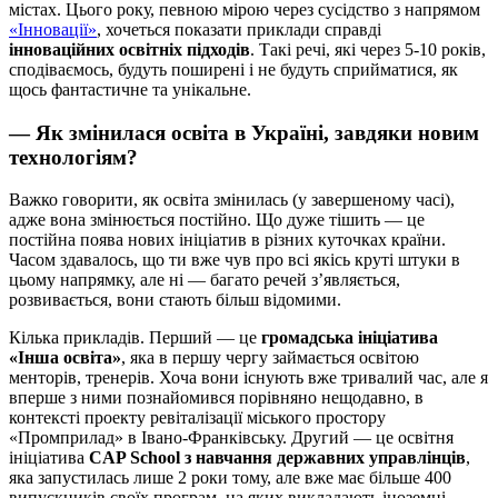
містах. Цього року, певною мірою через сусідство з напрямом
«Інновації»
, хочеться показати приклади справді
інноваційних освітніх підходів
. Такі речі, які через 5-10 років,
сподіваємось, будуть поширені і не будуть сприйматися, як
щось фантастичне та унікальне.
— Як змінилася освіта в Україні, завдяки новим
технологіям?
Важко говорити, як освіта змінилась (у завершеному часі),
адже вона змінюється постійно. Що дуже тішить — це
постійна поява нових ініціатив в різних куточках країни.
Часом здавалось, що ти вже чув про всі якісь круті штуки в
цьому напрямку, але ні — багато речей з’являється,
розвивається, вони стають більш відомими.
Кілька прикладів. Перший — це
громадська ініціатива
«Інша освіта»
, яка в першу чергу займається освітою
менторів, тренерів. Хоча вони існують вже тривалий час, але я
вперше з ними познайомився порівняно нещодавно, в
контексті проекту ревіталізації міського простору
«Промприлад» в Івано-Франківську. Другий — це освітня
ініціатива
CAP School з навчання державних управлінців
,
яка запустилась лише 2 роки тому, але вже має більше 400
випускників своїх програм, на яких викладають іноземні