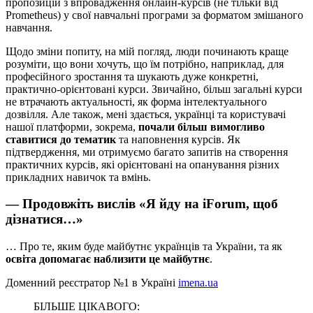
пропозицій з впровадження онлайн-курсів (не тільки від
Prometheus) у свої навчальні програми за форматом змішаного
навчання.
Щодо зміни попиту, на мій погляд, люди починають краще
розуміти, що вони хочуть, що їм потрібно, наприклад, для
професійного зростання та шукають дуже конкретні,
практично-орієнтовані курси. Звичайно, більш загальні курси
не втрачають актуальності, як форма інтелектуального
дозвілля. Але також, мені здається, українці та користувачі
нашої платформи, зокрема,
почали більш вимогливо
ставитися до тематик
та наповнення курсів. Як
підтвердження, ми отримуємо багато запитів на створення
практичних курсів, які орієнтовані на опанування різних
прикладних навичок та вмінь.
— Продовжіть вислів «Я йду на iForum, щоб
дізнатися…»
… Про те, яким буде майбутнє українців та України, та як
освіта допомагає наблизити це майбутнє
.
Доменний реєстратор №1 в Україні
imena.ua
БІЛЬШЕ ЦІКАВОГО: